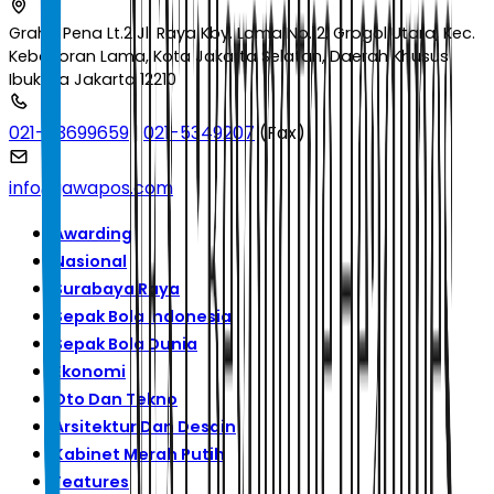
Graha Pena Lt.2 Jl. Raya Kby. Lama No.12, Grogol Utara, Kec.
Kebayoran Lama, Kota Jakarta Selatan, Daerah Khusus
Ibukota Jakarta 12210
021-53699659
|
021-5349207
(Fax)
info@jawapos.com
Awarding
Nasional
Surabaya Raya
Sepak Bola Indonesia
Sepak Bola Dunia
Ekonomi
Oto Dan Tekno
Arsitektur Dan Desain
Kabinet Merah Putih
Features