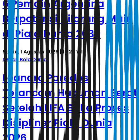
6 Pemain Argentina
Berpotensi Dilarang Main
di Piala Dunia 2030
Sabtu, 1 Agustus 2026 | 19.22 WIB
Sepak Bola Dunia
Leandro Paredes
Terancam Hukuman Berat
Setelah FIFA Buka Proses
Disipliner Piala Dunia
2026