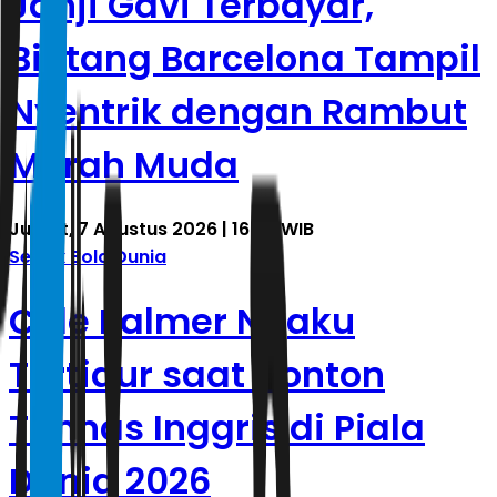
Janji Gavi Terbayar,
Bintang Barcelona Tampil
Nyentrik dengan Rambut
Merah Muda
Jumat, 7 Agustus 2026 | 16.52 WIB
Sepak Bola Dunia
Cole Palmer Ngaku
Tertidur saat Nonton
Timnas Inggris di Piala
Dunia 2026