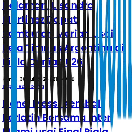
Halaman, Lisandro
Martinez Dapat
Sambutan Meriah Usai
Bela Timnas Argentina di
Piala Dunia 2026
Kamis, 30 Juli 2026 | 21.34 WIB
Sepak Bola Dunia
Lionel Messi Kembali
Berlatih Bersama Inter
Miami usai Final Piala