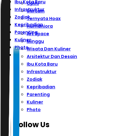
Ibu Kota Baru
Opini
Infrastruktur
Sisi Lain
Zodiak
Ternyata Hoax
Kepribadian
Humaniora
Parenting
Art Space
Kuliner
Minggu
Photo
Wisata Dan Kuliner
Arsitektur Dan Desain
Ibu Kota Baru
Infrastruktur
Zodiak
Kepribadian
Parenting
Kuliner
Photo
Follow Us