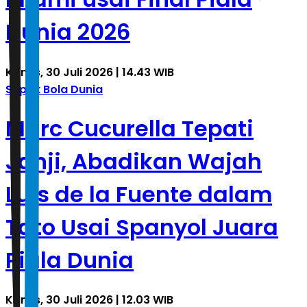
Dunia 2026
Kamis, 30 Juli 2026 | 14.43 WIB
Sepak Bola Dunia
Marc Cucurella Tepati
Janji, Abadikan Wajah
Luis de la Fuente dalam
Tato Usai Spanyol Juara
Piala Dunia
Kamis, 30 Juli 2026 | 12.03 WIB