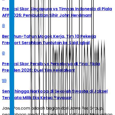
Prediksi Skor Singapura vs Timnas Indonesia di Piala
AFF 2026: Pembuktian Sihir John Herdman!
8
Bertahun-Tahun Mogok Kerja, Tim 10 Pekerja
Freeport Serahkan Tuntutan ke Said Iqbal
9
Prediksi Skor Persib vs Persebaya di Final Piala
Presiden 2026: Duel Tim Kelelahan!
10
Senpi hingga Narkoba di Sekolah Swasta di Jaksel
Ternyata Milik Eks Ketua Yayasan
JawaPos.com adalah bagian dari Jawa Pos Group,
perusahaan media terkemuka di Indonesia. Menyajikan