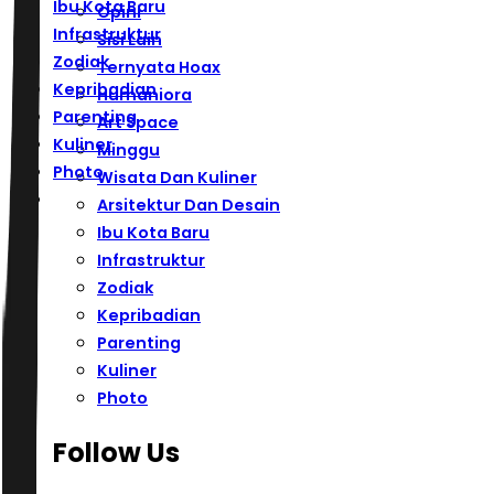
Ibu Kota Baru
Opini
Infrastruktur
Sisi Lain
Zodiak
Ternyata Hoax
Kepribadian
Humaniora
Parenting
Art Space
Kuliner
Minggu
Photo
Wisata Dan Kuliner
Arsitektur Dan Desain
Ibu Kota Baru
Infrastruktur
Zodiak
Kepribadian
Parenting
Kuliner
Photo
Follow Us