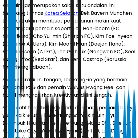
Kim Min-jae merupakan salah satu andalan lini
belakang timnas
Korea Selatan
. Bek Bayern Munchen
tersebut akan membuat pertahanan makin kuat
dengan para pemain seperti Lee Han-beom (FC
Midtjylland), Cho Yu-min (Sharjah FC), Kim Tae-hyeon
(Kashima Antlers), Kim Moon Hwan (Daejon Hana),
Park Jin-seon (ZJ FC), Lee Gi-hyuk (Gangwon FC), Seol
Young-Woo (Red Star), dan Jens Castrop (Borussia
Mönchengladbach).
Sementara di lini tengah, Lee Kang-in yang bermain
bersama PSG dan pemain Wolves Hwang Hee-can
bakal menghadirkan kreativitas di lini tengah.
Sisi kreatif tersebut juga hadir dari para pemain lainnya
yaitu Paik Seung-ho (Birmingham), Kim Jin-gyu
(Jeonbuk Hyundai), Lee Jae-sung (Mainz 05), Bae Jun-
ho (Stoke City), Yang Hyun-jung (Celtic), Lee Dong-