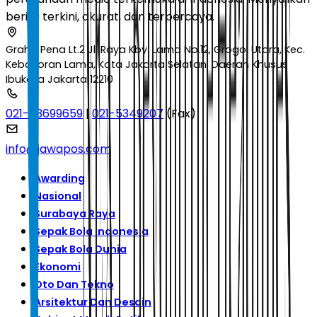
berita terkini, akurat, dan terpercaya.
Graha Pena Lt.2 Jl. Raya Kby. Lama No.12, Grogol Utara, Kec.
Kebayoran Lama, Kota Jakarta Selatan, Daerah Khusus
Ibukota Jakarta 12210
021-53699659
|
021-5349207
(Fax)
info@jawapos.com
Awarding
Nasional
Surabaya Raya
Sepak Bola Indonesia
Sepak Bola Dunia
Ekonomi
Oto Dan Tekno
Arsitektur Dan Desain