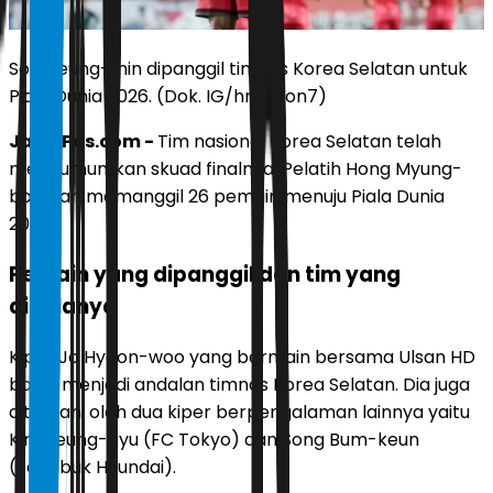
Son Heung-min dipanggil timnas Korea Selatan untuk
Piala Dunia 2026. (Dok. IG/hm_son7)
JawaPos.com -
Tim nasional Korea Selatan telah
mengumumkan skuad finalnya. Pelatih Hong Myung-
bo telah memanggil 26 pemain menuju Piala Dunia
2026.
Pemain yang dipanggil dan tim yang
dibelanya
Kiper Jo Hyeon-woo yang bermain bersama Ulsan HD
bakal menjadi andalan timnas Korea Selatan. Dia juga
ditemani oleh dua kiper berpengalaman lainnya yaitu
Kim Seung-gyu (FC Tokyo) dan Song Bum-keun
(Jeonbuk Hyundai).