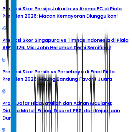
Prediksi Skor Persija Jakarta vs Arema FC di Piala
Presiden 2026: Macan Kemayoran Diunggulkan!
4
Prediksi Skor Singapura vs Timnas Indonesia di Piala
AFF 2026: Misi John Herdman Demi Semifinal!
5
Prediksi Skor Persib vs Persebaya di Final Piala
Presiden 2026: Maung Bandung Favorit Juara
6
Profil Jafar Hidayatullah dan Adnan Maulana:
Diduga Match Fixing, Dicoret PBSI dari Kejuaraan
Dunia
7