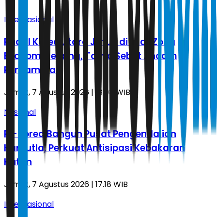
Internasional
Rudal Korea Utara Jatuh di Luar Zona
Ekonomi Jepang, Tokyo Sebut Ancam
Perdamaian
Jumat, 7 Agustus 2026 | 18.08 WIB
Nasional
RI-Korea Bangun Pusat Pengendalian
Karhutla, Perkuat Antisipasi Kebakaran
Hutan
Jumat, 7 Agustus 2026 | 17.18 WIB
Internasional