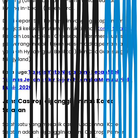
gyeong (Ulsan HD), Eom Ji-sung (Swansea), dan
Hwang In-beom (Feyenoord).
Di lini depan, Son Heung-min yang juga kapten tim
menjadi kekuatan utama untuk timnas
Korea Selatan
.
Pemain Los Angeles FC tersebut akan membuat sisi
penyerangan lebih tajam bersama dua pemain lainnya
yaitu Oh Hyeon-gyu (Besiktas) dan Cho Gue-sung (FC
Midtjylland).
Tangis Yuto Nagatomo Pecah! Bek
Baca Juga:
Timnas Jepang Ukir Sejarah Langka Menuju Piala
Dunia 2026
Jens Castrop dipanggil timnas Korea
Selatan
Salah satu yang menarik dari skuad timnas Korea
Selatan adalah dipanggilnya Jens Castrop. Pemain