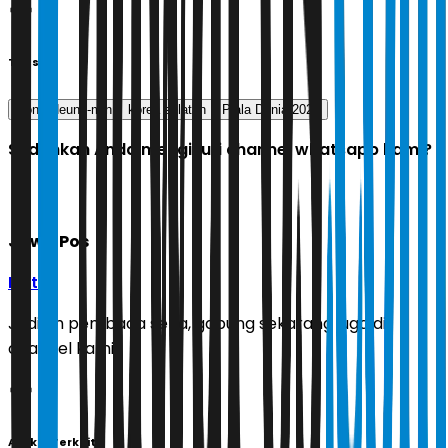
Tags
Song Heung-min
korea selatan
Piala Dunia 2020
Sudahkah Anda mengikuti channel whatsapp kami?
Jawa Pos
Ikuti
Jadilah pembaca setia, gabung sekarang juga di
channel kami!
Artikel Terkait