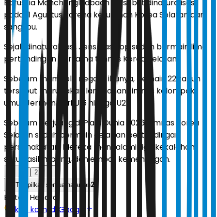
Borussia Monchengladbach tersebut dinaturalisasi
pada 11 Agustus karena keturunan Korea Selatan dari
sang Ibu.
Sejak dinaturalisasi, Jens Castrop sudah bermain lima
pertandingan bersama timnas Korea Selatan.
Sebelum membela negara ibunya, pemain 22 tahun
tersebut merupakan langganan timnas kelompok
umur Jerman dari U16 hingga U21.
Sebelum berjuang di Piala Dunia 2026, timnas Korea
Selatan sudah bermain delapan pertandingan
persahabatan. Mereka mengalami tiga kekalahan,
satu hasil imbang, dan empat kemenangan.
1
2
2
Tampilkan semua halaman
Editor:
Hendra
Ikuti kami di Google