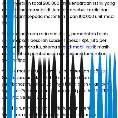
menargetkan total 200.000 unit kendaraan listrik yang
akan menerima subsidi. Jumlah tersebut terdiri dari
100.000 unit sepeda motor listrik dan 100.000 unit mobil
listrik.
Untuk kendaraan roda dua listrik, pemerintah telah
menetapkan besaran subsidi sebesar Rp5 juta per
unit. Sementara itu, skema
subsidi mobil listrik
masih
dalam tahap pembahasan dan belum diumumkan
secara final.
“Untuk motor listrik, subsidi yang diberikan Rp5 juta.
Sementara untuk mobil listrik masih dalam
pembahasan. Kalau kuotanya habis, akan ditambah
lagi,” ujar Purbaya dalam konferensi pers APBN KITA di
Jakarta, Selasa (5/5).
Di sisi lain, Kementerian Perindustrian menilai
kehadiran subsidi sangat krusial dalam mendorong