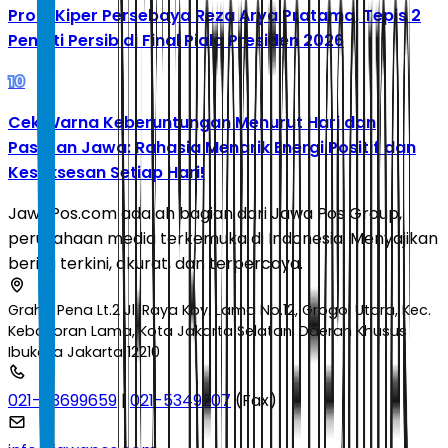
Profil Kiper Persebaya Reza Arya Pratama, Tepis 2
Penalti Persib di Final Piala Presiden 2026
10
Cek Warna Keberuntungan Menurut Hari dan
Pasaran Jawa: Rahasia Menarik Energi Positif dan
Kesuksesan Setiap Hari!
JawaPos.com adalah bagian dari Jawa Pos Group,
perusahaan media terkemuka di Indonesia. Menyajikan
berita terkini, akurat, dan terpercaya.
Graha Pena Lt.2 Jl. Raya Kby. Lama No.12, Grogol Utara, Kec.
Kebayoran Lama, Kota Jakarta Selatan, Daerah Khusus
Ibukota Jakarta 12210
021-53699659
|
021-5349207
(Fax)