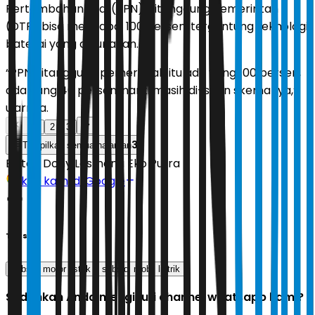
Pertambahan Nilai (PPN) Ditanggung Pemerintah
(DTP) bisa mencapai 100 persen, tergantung teknologi
baterai yang digunakan.
“PPN ditanggung pemerintah itu ada yang 100 persen,
ada yang 40 persen, nanti masih di-scan skemanya,”
ujarnya.
1
2
3
3
Tampilkan semua halaman
Editor:
Dony Lesmana Eko Putra
Ikuti kami di Google
Tags
subsidi motor listrik
subsidi mobil listrik
Sudahkah Anda mengikuti channel whatsapp kami?