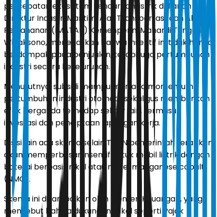
percepatan ekosistem kendaraan listrik di Tanah Air.
Direktur Industri Maritim, Alat Transportasi, dan Alat
Pertahanan (IMATAP) Kemenperin, Mahardi Tunggul
Wicaksono, menegaskan bahwa insentif ini tidak hanya
berdampak pada penjualan, tetapi juga pertumbuhan
industri secara keseluruhan.
Menurutnya, subsidi mampu menjaga momentum
pertumbuhan industri otomotif sekaligus memberikan
efek berganda terhadap sektor lain, termasuk
investasi dan penciptaan lapangan kerja.
Disisi lain ada skema selain TKDN pemerintah terapkan
akan memperbesar insentif untuk mobil listrik dengan
baterai berbasis nikel atau nickel manganese cobalt
(NMC).
Skema ini disampaikan oleh Menteri Keuangan, yang
menyebut bahwa dukungan fiskal seperti Pajak