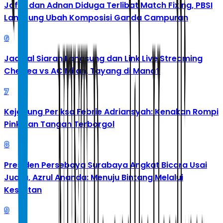
Jafar dan Adnan Diduga Terlibat Match Fixing, PBSI
Langsung Ubah Komposisi Ganda Campuran
6
Jadwal Siaran Langsung dan Link Live Streaming
Chelsea vs AC Milan, Tayang di Mana?
7
Kejagung Periksa Febrie Adriansyah: Kenakan Rompi
Pink dan Tangan Terborgol
8
Presiden Persebaya Surabaya Angkat Bicara Usai
Juara, Azrul Ananda: Menuju Bintang Melalui
Kesulitan
9