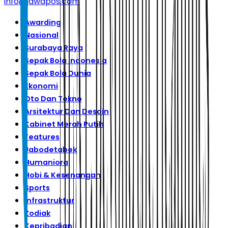
info@jawapos.com
Awarding
Nasional
Surabaya Raya
Sepak Bola Indonesia
Sepak Bola Dunia
Ekonomi
Oto Dan Tekno
Arsitektur Dan Desain
Kabinet Merah Putih
Features
Jabodetabek
Humaniora
Hobi & Kesenangan
Sports
Infrastruktur
Zodiak
Kepribadian