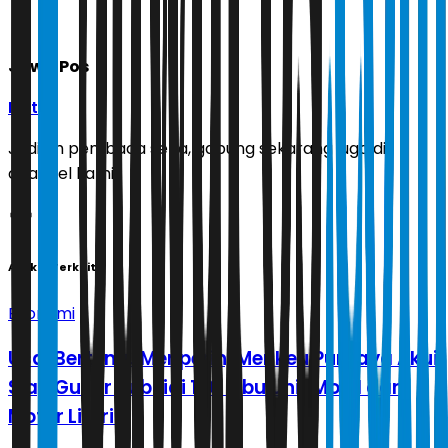
Jawa Pos
Ikuti
Jadilah pembaca setia, gabung sekarang juga di
channel kami!
Artikel Terkait
Ekonomi
Usai Bertemu Menperin, Menkeu Purbaya Akui
Siap Guyur Subsidi 100 Ribu Unit Mobil dan
Motor Listrik