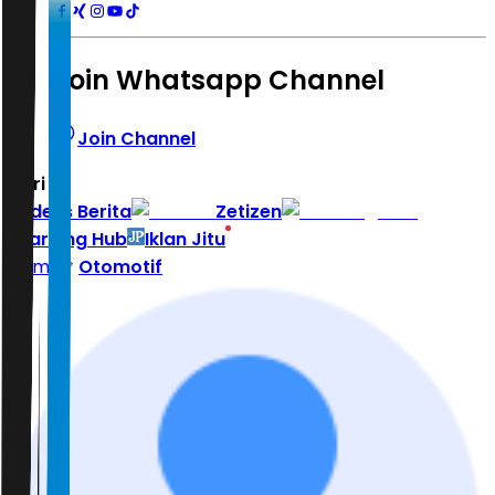
Join Whatsapp Channel
Join Channel
Hari ini
|
Indeks Berita
Zetizen
Learning Hub
Iklan Jitu
Home
Otomotif