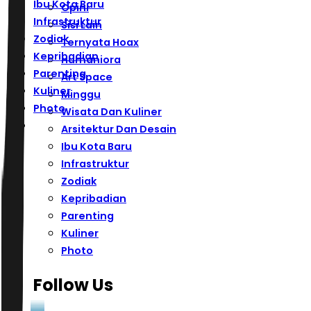
Ibu Kota Baru
Opini
Infrastruktur
Sisi Lain
Zodiak
Ternyata Hoax
Kepribadian
Humaniora
Parenting
Art Space
Kuliner
Minggu
Photo
Wisata Dan Kuliner
Arsitektur Dan Desain
Ibu Kota Baru
Infrastruktur
Zodiak
Kepribadian
Parenting
Kuliner
Photo
Follow Us