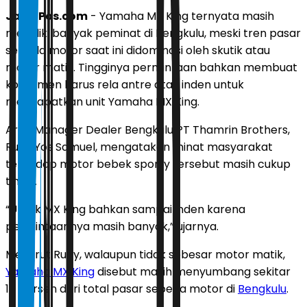
JawaPos.com
- Yamaha MX King ternyata masih
memiliki banyak peminat di Bengkulu, meski tren pasar
sepeda motor saat ini didominasi oleh skutik atau
motor matik. Tingginya permintaan bahkan membuat
konsumen harus rela antre atau inden untuk
mendapatkan unit Yamaha MX King.
Area Manager Dealer Bengkulu PT Thamrin Brothers,
Rudy Yos Samuel, mengatakan minat masyarakat
terhadap motor bebek sporty tersebut masih cukup
tinggi.
“Untuk MX King bahkan sampai inden karena
permintaannya masih banyak,” ujarnya.
Menurut Rudy, walaupun tidak sebesar motor matik,
Yamaha MX King
disebut masih menyumbang sekitar
10 persen dari total pasar sepeda motor di
Bengkulu
.