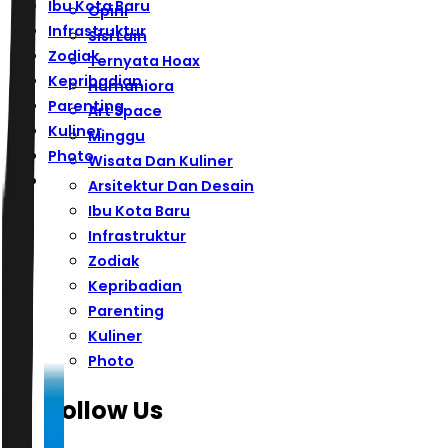
Ibu Kota Baru
Opini
Infrastruktur
Sisi Lain
Zodiak
Ternyata Hoax
Kepribadian
Humaniora
Parenting
Art Space
Kuliner
Minggu
Photo
Wisata Dan Kuliner
Arsitektur Dan Desain
Ibu Kota Baru
Infrastruktur
Zodiak
Kepribadian
Parenting
Kuliner
Photo
Follow Us