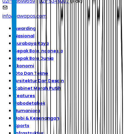
021-53699659
|
021-5349207
(Fax)
info@jawapos.com
Awarding
Nasional
Surabaya Raya
Sepak Bola Indonesia
Sepak Bola Dunia
Ekonomi
Oto Dan Tekno
Arsitektur Dan Desain
Kabinet Merah Putih
Features
Jabodetabek
Humaniora
Hobi & Kesenangan
Sports
Infrastruktur