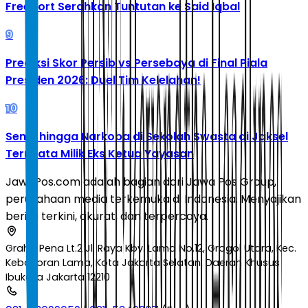
Freeport Serahkan Tuntutan ke Said Iqbal
9
Prediksi Skor Persib vs Persebaya di Final Piala
Presiden 2026: Duel Tim Kelelahan!
10
Senpi hingga Narkoba di Sekolah Swasta di Jaksel
Ternyata Milik Eks Ketua Yayasan
JawaPos.com adalah bagian dari Jawa Pos Group,
perusahaan media terkemuka di Indonesia. Menyajikan
berita terkini, akurat, dan terpercaya.
Graha Pena Lt.2 Jl. Raya Kby. Lama No.12, Grogol Utara, Kec.
Kebayoran Lama, Kota Jakarta Selatan, Daerah Khusus
Ibukota Jakarta 12210