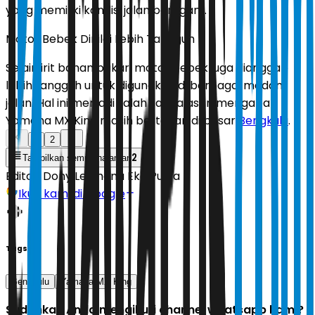
yang memiliki kondisi jalan beragam.
Motor Bebek Dinilai Lebih Tangguh
Selain irit bahan bakar, motor bebek juga dianggap
lebih tangguh untuk digunakan di berbagai medan
jalan. Hal ini menjadi salah satu alasan mengapa
Yamaha MX King masih bertahan di pasar
Bengkulu
.
1
2
2
Tampilkan semua halaman
Editor:
Dony Lesmana Eko Putra
Ikuti kami di Google
Tags
Bengkulu
Yamaha MX King
Sudahkah Anda mengikuti channel whatsapp kami?