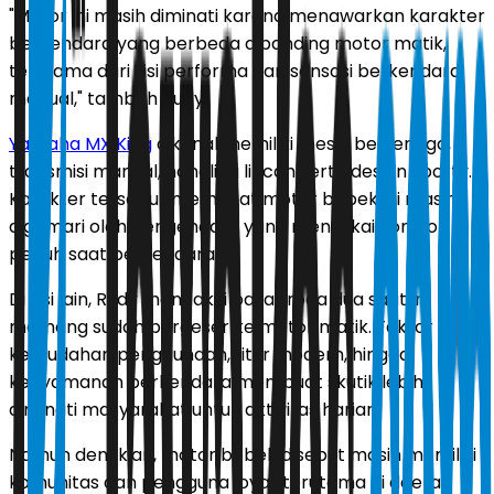
"Motor ini masih diminati karena menawarkan karakter
berkendara yang berbeda dibanding motor matik,
terutama dari sisi performa dan sensasi berkendara
manual," tambah Rudy.
Yamaha MX King
dikenal memiliki mesin bertenaga,
transmisi manual, handling lincah serta desain sporty.
Karakter tersebut membuat motor bebek ini masih
digemari oleh pengendara yang menyukai kontrol
penuh saat berkendara.
Di sisi lain, Rudy mengakui pasar roda dua saat ini
memang sudah bergeser ke motor matik. Faktor
kemudahan penggunaan, fitur modern, hingga
kenyamanan berkendara membuat skutik lebih
diminati masyarakat untuk aktivitas harian.
Namun demikian, motor bebek disebut masih memiliki
komunitas dan pengguna loyal, terutama di daerah