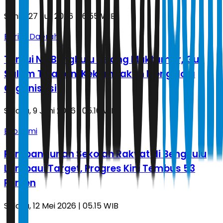
Senin, 27 Juli 2026 | 16.55 WIB
Berita Daerah
Temui NU Bengkulu Jelang Muktamar, Gus
Salam Teladani Kekompakan Mengelola
Organisasi
Selasa, 9 Juni 2026 | 05.10 WIB
Ekonomi
Pembangunan Sekolah Rakyat di Bengkulu
Lampaui Target, Progres Kini Tembus 53
Persen
Selasa, 12 Mei 2026 | 05.15 WIB