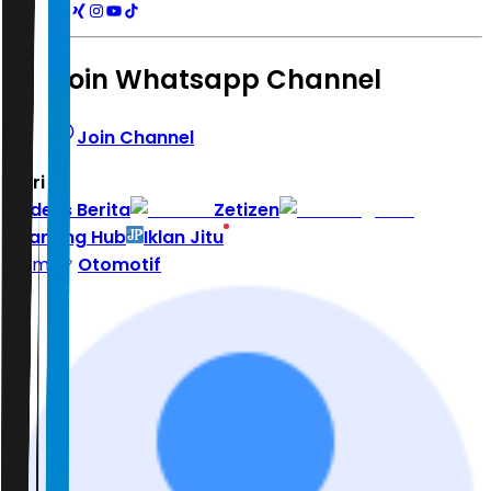
Join Whatsapp Channel
Join Channel
Hari ini
|
Indeks Berita
Zetizen
Learning Hub
Iklan Jitu
Home
Otomotif