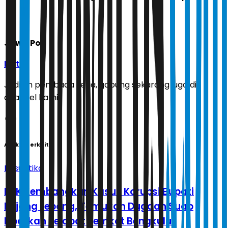
Jawa Pos
Ikuti
Jadilah pembaca setia, gabung sekarang juga di
channel kami!
Artikel Terkait
Kasuistika
KPK Kembangkan Kasus Korupsi Bupati
Rejang Lebong, Temukan Dugaan Suap
Libatkan Pejabat Pemkot Bengkulu