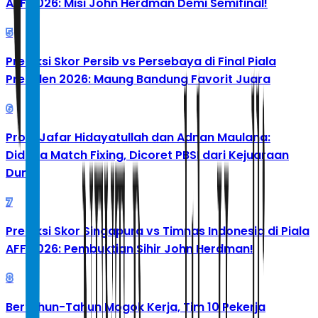
AFF 2026: Misi John Herdman Demi Semifinal!
5
Prediksi Skor Persib vs Persebaya di Final Piala
Presiden 2026: Maung Bandung Favorit Juara
6
Profil Jafar Hidayatullah dan Adnan Maulana:
Diduga Match Fixing, Dicoret PBSI dari Kejuaraan
Dunia
7
Prediksi Skor Singapura vs Timnas Indonesia di Piala
AFF 2026: Pembuktian Sihir John Herdman!
8
Bertahun-Tahun Mogok Kerja, Tim 10 Pekerja