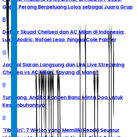
Gajah Perang Berpeluang Lolos sebagai Juara Grup
3
Daftar Skuad Chelsea dan AC Milan di Indonesia:
Luka Modric, Rafael Leao, hingga Cole Palmer
4
Jadwal Siaran Langsung dan Link Live Streaming
Chelsea vs AC Milan, Tayang di Mana?
5
Tumbang, Andika Kangen Band Minta Doa untuk
Kesembuhannya
6
'Tibo Sri': 7 Weton yang Memiliki Rezeki Seumur