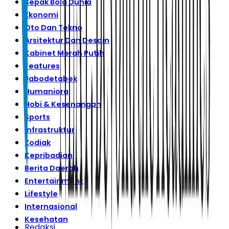
Sepak Bola Dunia
Ekonomi
Oto Dan Tekno
Arsitektur Dan Desain
Kabinet Merah Putih
Features
Jabodetabek
Humaniora
Hobi & Kesenangan
Sports
Infrastruktur
Zodiak
Kepribadian
Berita Daerah
Entertainment
Lifestyle
Internasional
Kesehatan
Redaksi