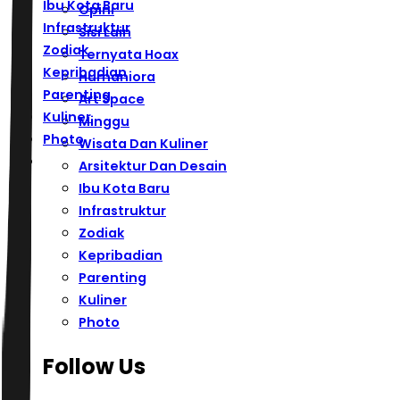
Ibu Kota Baru
Opini
Infrastruktur
Sisi Lain
Zodiak
Ternyata Hoax
Kepribadian
Humaniora
Parenting
Art Space
Kuliner
Minggu
Photo
Wisata Dan Kuliner
Arsitektur Dan Desain
Ibu Kota Baru
Infrastruktur
Zodiak
Kepribadian
Parenting
Kuliner
Photo
Follow Us