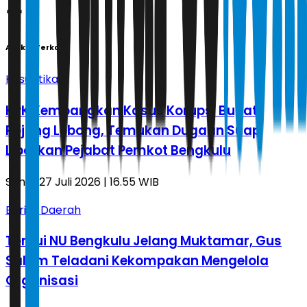
Artikel Terkait
Kasuistika
KPK Kembangkan Kasus Korupsi Bupati
Rejang Lebong, Temukan Dugaan Suap
Libatkan Pejabat Pemkot Bengkulu
Senin, 27 Juli 2026 | 16.55 WIB
Berita Daerah
Temui NU Bengkulu Jelang Muktamar, Gus
Salam Teladani Kekompakan Mengelola
Organisasi