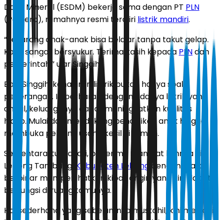
Daya Mineral (ESDM) bekerja sama dengan PT
PLN
(Persero), rumahnya resmi teraliri
listrik mandiri
.
“Sekarang anak-anak bisa belajar tanpa takut gelap.
Kami sangat bersyukur. Terima kasih kepada
PLN
dan
pemerintah,” ujar Singgih.
Bagi Singgih, kehadiran listrik bukan hanya soal
penerangan. Ia berharap dengan adanya listrik yang
andal, keluarganya dapat meningkatkan kualitas
hidup. Mulai dari mendukung pendidikan anak hingga
membuka peluang usaha kecil di rumah.
Sementara itu, Hayati, penerima manfaat lainnya di
Lebong Tambang,
Kabupaten Lebong
dengan mata
berbinar memperlihatkan kipas angin yang kini dapat
berfungsi di ruang tamunya.
Hal sederhana yang sebelumnya mustahil, kini menjadi