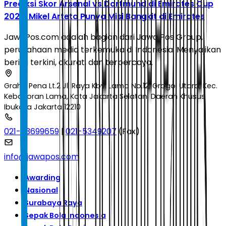
Prediksi Skor Arsenal vs Dortmund di Emirates Cup
2026: Mikel Arteta Punya Misi Bangkit di Emirates
JawaPos.com adalah bagian dari Jawa Pos Group,
perusahaan media terkemuka di Indonesia. Menyajikan
berita terkini, akurat, dan terpercaya.
Graha Pena Lt.2 Jl. Raya Kby. Lama No.12, Grogol Utara, Kec.
Kebayoran Lama, Kota Jakarta Selatan, Daerah Khusus
Ibukota Jakarta 12210
021-53699659
|
021-5349207
(Fax)
info@jawapos.com
Awarding
Nasional
Surabaya Raya
Sepak Bola Indonesia