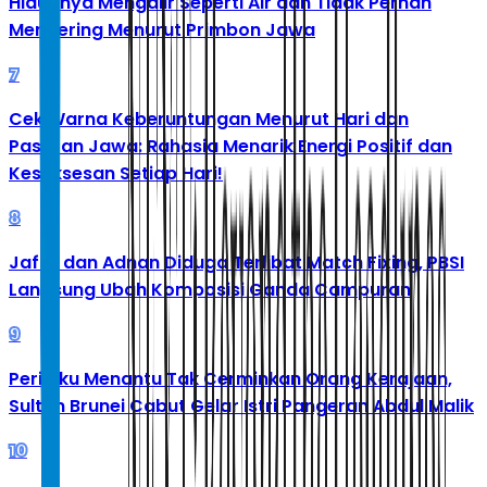
Hidupnya Mengalir Seperti Air dan Tidak Pernah
Mengering Menurut Primbon Jawa
7
Cek Warna Keberuntungan Menurut Hari dan
Pasaran Jawa: Rahasia Menarik Energi Positif dan
Kesuksesan Setiap Hari!
8
Jafar dan Adnan Diduga Terlibat Match Fixing, PBSI
Langsung Ubah Komposisi Ganda Campuran
9
Perilaku Menantu Tak Cerminkan Orang Kerajaan,
Sultan Brunei Cabut Gelar Istri Pangeran Abdul Malik
10