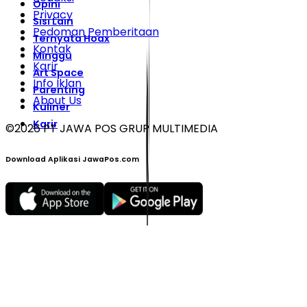
Opini
Privacy
Sisi Lain
Pedoman Pemberitaan
Ternyata Hoax
Kontak
Minggu
Karir
Art Space
Info Iklan
Parenting
About Us
Kuliner
Karir
©
2026
PT JAWA POS GRUP MULTIMEDIA
Download Aplikasi JawaPos.com