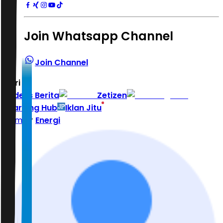
Join Whatsapp Channel
Join Channel
Hari ini
|
Indeks Berita
Zetizen
Learning Hub
Iklan Jitu
Home
Energi