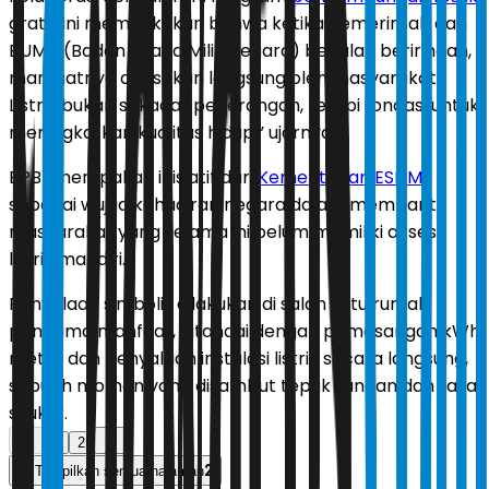
gratis ini membuktikan bahwa ketika Pemerintah dan
BUMN (Badan Usaha Milik Negara) berjalan beriringan,
manfaatnya dirasakan langsung oleh masyarakat.
Listrik bukan sekadar penerangan, tetapi fondasi untuk
meningkatkan kualitas hidup,” ujarnya.
BPBL merupakan inisiatif dari
Kementerian ESDM
sebagai wujud kehadiran negara dalam membantu
masyarakat yang selama ini belum memiliki akses
listrik mandiri.
Penyalaan simbolis dilakukan di salah satu rumah
penerima manfaat, ditandai dengan pemasangan kWh
meter dan penyalaan instalasi listrik secara langsung,
sebuah momen yang disambut tepuk tangan dan rasa
syukur.
1
2
2
Tampilkan semua halaman