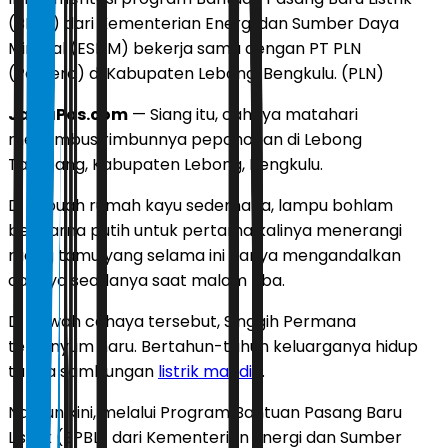
(BPBL) dari Kementerian Energi dan Sumber Daya
Mineral (ESDM) bekerja sama dengan PT PLN
(Persero) di Kabupaten Lebong, Bengkulu. (PLN)
JawaPos.com
— Siang itu, cahaya matahari
menembus rimbunnya pepohonan di Lebong
Tambang, Kabupaten Lebong, Bengkulu.
Di sebuah rumah kayu sederhana, lampu bohlam
berwarna putih untuk pertama kalinya menerangi
ruang tamu yang selama ini hanya mengandalkan
cahaya seadanya saat malam tiba.
Di bawah cahaya tersebut, Singgih Permana
tersenyum haru. Bertahun-tahun keluarganya hidup
tanpa sambungan
listrik mandiri
.
Namun kini, melalui Program Bantuan Pasang Baru
Listrik (BPBL) dari Kementerian Energi dan Sumber