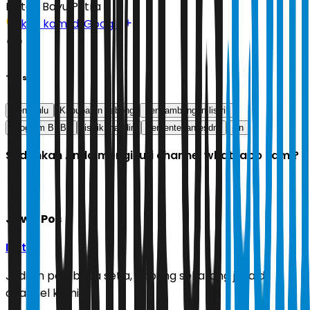
Editor:
Bayu Putra
Ikuti kami di Google
Tags
Bengkulu
Kabupaten Lebong
penyambungan listrik
Program BPBL
listrik mandiri
kementerian esdm
pln
Sudahkah Anda mengikuti channel whatsapp kami?
Jawa Pos
Ikuti
Jadilah pembaca setia, gabung sekarang juga di
channel kami!