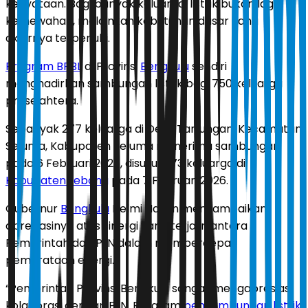
kenyataan. Bagi banyak keluarga, listrik bukan lagi
kemewahan, melainkan kebutuhan dasar yang
akhirnya terpenuhi.
Program BPBL
di Provinsi
Bengkulu
sendiri
menghadirkan sambungan listrik bagi 750 keluarga
prasejahtera.
Sebanyak 277 keluarga di Desa Tanjungan, Kecamatan
Seluma, Kabupaten Seluma menerima sambungan
pada 6 Februari 2026, disusul 473 keluarga di
Kabupaten Lebong
pada 7 Februari 2026.
Gubernur
Bengkulu
Helmi Hasan menyampaikan
apresiasinya atas sinergi yang terjalin antara
Pemerintah dan PLN dalam mempercepat
pemerataan energi.
“Pemerintah Provinsi Bengkulu sangat mengapresiasi
kolaborasi dengan PLN. Program
penyambungan listrik