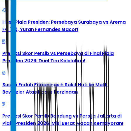
4
Hasil Piala Presiden: Persebaya Surabaya vs Arema
FC 1-0, Yuran Fernandes Gacor!
5
Prediksi Skor Persib vs Persebaya di Final Piala
Presiden 2026: Duel Tim Kelelahan!
6
Suami Endah Fitrianingsih Sakit Hati ke Malik
Bawazier Atas Kasus Perzinaan
7
Prediksi Skor Persib Bandung vs Persija Jakarta di
Piala Presiden 2026: Misi Berat Macan Kemayoran!