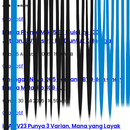
Artikel Terkait
Otomotif
Harga Promo MGS5 EV Mulai Rp 333
Jutaan, SUV Listrik RWD untuk Keluarga
Rabu, 5 Agustus 2026 | 19.01 WIB
Otomotif
Changan Nevo Q05 Tantang BYD dan Chery,
Harga Mulai Rp 309 Juta
Kamis, 30 Juli 2026 | 16.59 WIB
Otomotif
iCAR V23 Punya 3 Varian, Mana yang Layak