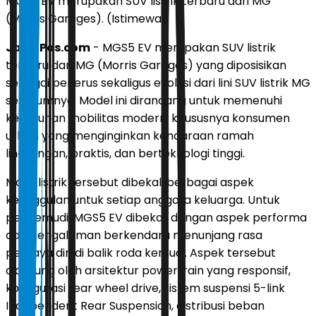
MGS5 EV merupakan SUV listrik terbaru dari MG
(Morris Garages). (Istimewa)
JawaPos.com
- MGS5 EV merupakan SUV listrik
terbaru dari MG (Morris Garages) yang diposisikan
sebagai penerus sekaligus evolusi dari lini SUV listrik MG
sebelumnya. Model ini dirancang untuk memenuhi
kebutuhan mobilitas modern, khususnya konsumen
urban yang menginginkan kendaraan ramah
lingkungan, praktis, dan berteknologi tinggi.
Mobil listrik tersebut dibekali berbagai aspek
keunggulan untuk setiap anggota keluarga. Untuk
pengemudi, MGS5 EV dibekali dengan aspek performa
dan pengalaman berkendara menunjang rasa
percaya diri di balik roda kemudi. Aspek tersebut
didukung oleh arsitektur powertrain yang responsif,
konfigurasi rear wheel drive, sistem suspensi 5-link
Independent Rear Suspension, distribusi beban