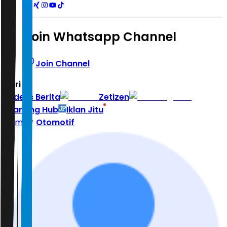
Join Whatsapp Channel
Join Channel
Hari ini
|
Indeks Berita
Zetizen
Learning Hub
Iklan Jitu
Home
Otomotif