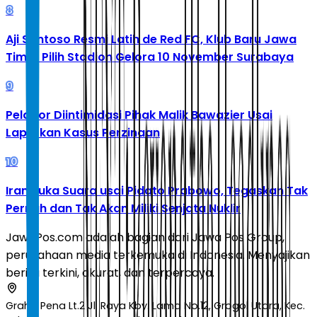
8
Aji Santoso Resmi Latih de Red FC, Klub Baru Jawa
Timur Pilih Stadion Gelora 10 November Surabaya
9
Pelapor Diintimidasi Pihak Malik Bawazier Usai
Laporkan Kasus Perzinaan
10
Iran Buka Suara usai Pidato Prabowo, Tegaskan Tak
Pernah dan Tak Akan Miliki Senjata Nuklir
JawaPos.com adalah bagian dari Jawa Pos Group,
perusahaan media terkemuka di Indonesia. Menyajikan
berita terkini, akurat, dan terpercaya.
Graha Pena Lt.2 Jl. Raya Kby. Lama No.12, Grogol Utara, Kec.