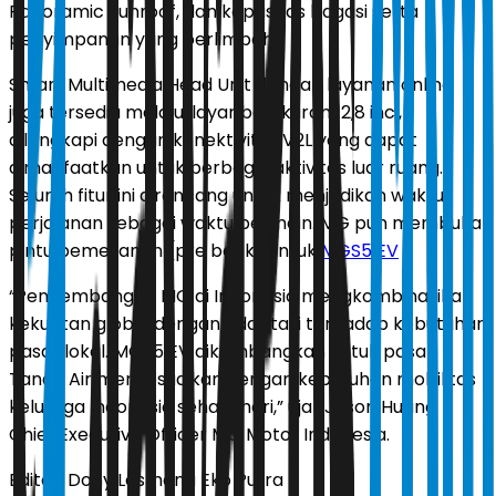
Panoramic Sunroof, dan kapasitas bagasi serta
penyimpanan yang berlimpah.
Smart Multimedia Head Unit dengan layanan online
juga tersedia melalui layar berukuran 12,8 inci,
dilengkapi dengan konektivitas V2L yang dapat
dimanfaatkan untuk berbagai aktivitas luar ruang.
Seluruh fitur ini dirancang untuk menjadikan waktu
perjalanan sebagai waktu bermain. MG pun membuka
pintu pemesanan (pre book) untuk
MGS5 EV
“Pengembangan MG di Indonesia mengkombinasikan
kekuatan global dengan adaptasi terhadap kebutuhan
pasar lokal. MGS5 EV dikembangkan untuk pasar
Tanah Air menyesuaikan dengan kebutuhan mobilitas
keluarga Indonesia sehari-hari,” ujar Jason Huang
Chief Executive Officer MG Motor Indonesia.
Editor:
Dony Lesmana Eko Putra