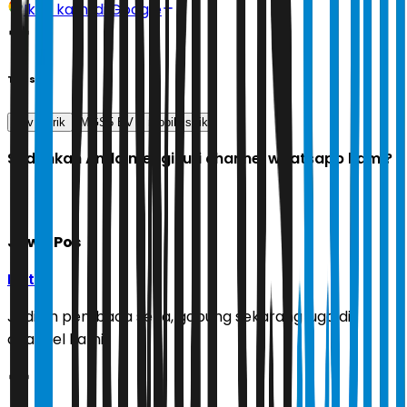
Ikuti kami di Google
Tags
suv listrik
MGS5 EV
mobil listrik
Sudahkah Anda mengikuti channel whatsapp kami?
Jawa Pos
Ikuti
Jadilah pembaca setia, gabung sekarang juga di
channel kami!