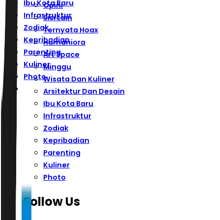
Ibu Kota Baru
Opini
Infrastruktur
Sisi Lain
Zodiak
Ternyata Hoax
Kepribadian
Humaniora
Parenting
Art Space
Kuliner
Minggu
Photo
Wisata Dan Kuliner
Arsitektur Dan Desain
Ibu Kota Baru
Infrastruktur
Zodiak
Kepribadian
Parenting
Kuliner
Photo
Follow Us