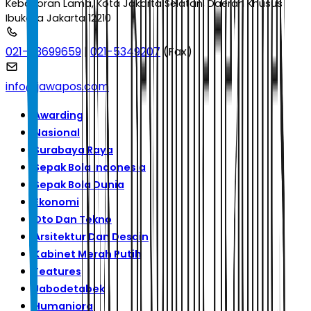
Kebayoran Lama, Kota Jakarta Selatan, Daerah Khusus
Ibukota Jakarta 12210
021-53699659
|
021-5349207
(Fax)
info@jawapos.com
Awarding
Nasional
Surabaya Raya
Sepak Bola Indonesia
Sepak Bola Dunia
Ekonomi
Oto Dan Tekno
Arsitektur Dan Desain
Kabinet Merah Putih
Features
Jabodetabek
Humaniora