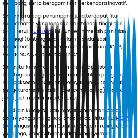
seimbang, serta beragam fitur berkendara inovatif.
Sementara bagi penumpang, juga terdapat fitur
keselamatan yang lengkap berstandar tinggi dan
telah teruji.
SUV listrik
ini pun telah meraih penilaian
tertinggi (bintang lima) dalam standarisasi
keselamatan di tiga benua antara lain Euro NCAP,
ASEAN NCAP, dan Australia NCAP.
Selain itu, kendaraan ini pun dilengkapi sistem
terintegrasi canggih yang memudahkan pengguna
mengakses berbagai fitur kenyamanan, termasuk
pengaturan suhu kabin (pre-conditioning) secara
jarak jauh melalui smartphone.
Di sisi lain kelegaan dan kenyamanan merupakan
aspek yang penting bagi anak-anak. Untuk itu,
MGS5
EV
mengusung Motion Comfort System, ruang kabin
yang lega, bangku baris kedua yang nyaman,