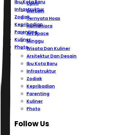
Ibu Kota Baru
Opini
Infrastruktur
Sisi Lain
Zodiak
Ternyata Hoax
Kepribadian
Humaniora
Parenting
Art Space
Kuliner
Minggu
Photo
Wisata Dan Kuliner
Arsitektur Dan Desain
Ibu Kota Baru
Infrastruktur
Zodiak
Kepribadian
Parenting
Kuliner
Photo
Follow Us