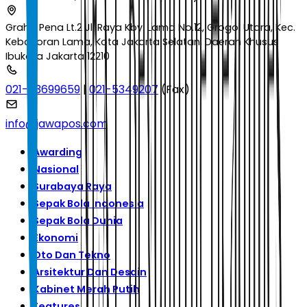
Graha Pena Lt.2 Jl. Raya Kby. Lama No.12, Grogol Utara, Kec.
Kebayoran Lama, Kota Jakarta Selatan, Daerah Khusus
Ibukota Jakarta 12210
021-53699659
|
021-5349207
(Fax)
info@jawapos.com
Awarding
Nasional
Surabaya Raya
Sepak Bola Indonesia
Sepak Bola Dunia
Ekonomi
Oto Dan Tekno
Arsitektur Dan Desain
Kabinet Merah Putih
Features