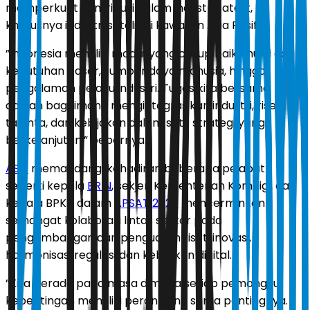
memperkuat kontribusi dalam industri satelit,
khususnya industri satelit di kawasan Asia Pasifik
”Indonesia memiliki modal yang cukup baik, mulai dari
kebutuhan pasar, sumber daya manusia, hingga
pengalaman pelaku industri. Tugas kita bersama
adalah bagaimana mengintegrasikan industri, riset,
talenta, dan kebijakan dalam satu strategi yang
berkelanjutan,” bebernya.
ASSI
memandang, kehadiran beberapa pejabat
seperti kepala
BRIN
, sekjen Kementerian Komdigi, dan
kepala BPKN dalam
APSAT 2026
mencerminkan
semangat kolaborasi lintas sektor pada
pengembangan dan penguatan riset, inovasi,
harmonisasi regulasi dan kebijakan digital.
”Kita berada pada masa dimana setiap pemangku
kepentingan memiliki peran yang sama pentingnya.