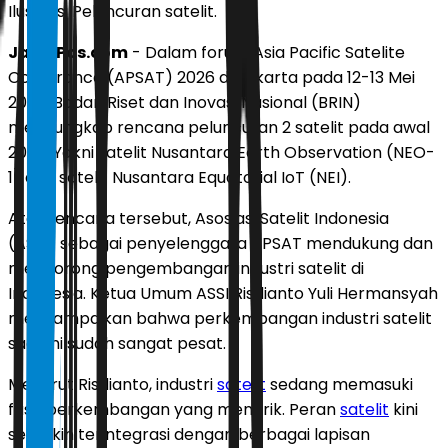
Ilustrasi Peluncuran satelit.
JawaPos.com
- Dalam forum Asia Pacific Satelite
Conferance (APSAT) 2026 di Jakarta pada 12-13 Mei
2026, Badan Riset dan Inovasi Nasional (BRIN)
mengungkap rencana peluncuran 2 satelit pada awal
2027. Yakni satelit Nusantara Earth Observation (NEO-
1) dan satelit Nusantara Equatorial IoT (NEI).
Atas rencana tersebut, Asosiasi Satelit Indonesia
(ASSI) sebagai penyelenggara APSAT mendukung dan
mendorong pengembangan industri satelit di
Indonesia. Ketua Umum ASSI Risdianto Yuli Hermansyah
menyampaikan bahwa perkembangan industri satelit
saat ini sudah sangat pesat.
Menurut Risdianto, industri
satelit
sedang memasuki
fase perkembangan yang menarik. Peran
satelit
kini
semakin terintegrasi dengan berbagai lapisan