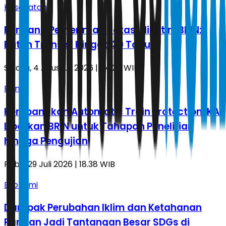
Kesehatan
Rencana Pemerintah Batasi Nikotin, BRIN:
Butuh Transisi Hingga 30 Tahun
Selasa, 4 Agustus 2026 | 04.25 WIB
Bisnis
Kembangkan Automatic Train Protection, KAI
Libatkan BRIN untuk Tahapan Penelitian
hingga Pengujian
Rabu, 29 Juli 2026 | 18.38 WIB
Ekonomi
Dampak Perubahan Iklim dan Ketahanan
Pangan Jadi Tantangan Besar SDGs di