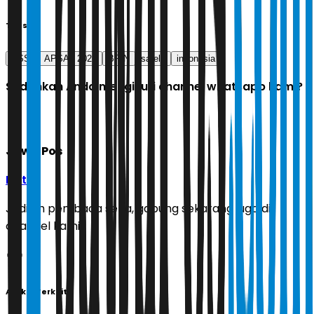
Tags
ASSI
APSAT 2026
BRIN
satelit
indonesia
Sudahkah Anda mengikuti channel whatsapp kami?
Jawa Pos
Ikuti
Jadilah pembaca setia, gabung sekarang juga di
channel kami!
Artikel Terkait