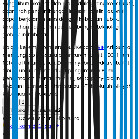
Yang dibutuhkan adalah ruang dialog yang konstruktif,
agar arah pengembangan industri satelit nasional
dapat berjalan selaras dengan kebijakan publik,
kebutuhan pasar, dan perkembangan teknologi
global,” imbuhnya.
Dalam kesempatan tersebut, Kepala
BRIN
Arif Satria
mengungkap rencana peluncuran satelit NEO-1 dan
NEI awal tahun depan. Dia menyebut, kedua satelit itu
dibuat untuk memperkuat pengamatan Bumi,
pemantauan wilayah maritim, serta penyediaan
layanan Internet of Things atau IoT di seluruh wilayah
kepulauan di Indonesia.
1
2
2
Tampilkan semua halaman
Editor:
Dony Lesmana Eko Putra
Ikuti kami di Google