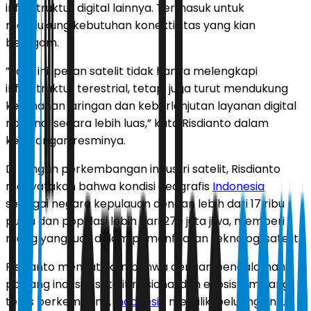
infrastruktur digital lainnya. Termasuk untuk
mendukung kebutuhan konektivitas yang kian
beragam.
”Saat ini, peran satelit tidak hanya melengkapi
infrastruktur terestrial, tetapi juga turut mendukung
ketahanan jaringan dan keberlanjutan layanan digital
nasional secara lebih luas,” kata Risdianto dalam
keterangan resminya.
Di tengah perkembangan industri satelit, Risdianto
menyatakan bahwa kondisi geografis
Indonesia
sebagai negara kepulauan dengan lebih dari 17 ribu
pulau dan populasi lebih dari 270 juta jiwa, memberi
ruang yang luas dalam pemanfaatan teknologi satelit.
Risdianto menyatakan bahwa dengan pengalaman
panjang industri satelit nasional dan ekosistem yang
terus berkembang,
Indonesia
memiliki peluang untuk