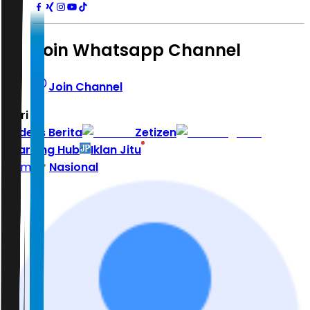
Join Whatsapp Channel
Join Channel
Hari ini
|
Indeks Berita
Zetizen
Learning Hub
Iklan Jitu
Home
Nasional