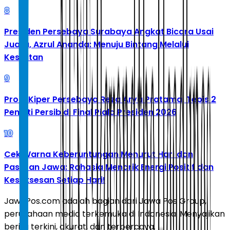
8
Presiden Persebaya Surabaya Angkat Bicara Usai
Juara, Azrul Ananda: Menuju Bintang Melalui
Kesulitan
9
Profil Kiper Persebaya Reza Arya Pratama, Tepis 2
Penalti Persib di Final Piala Presiden 2026
10
Cek Warna Keberuntungan Menurut Hari dan
Pasaran Jawa: Rahasia Menarik Energi Positif dan
Kesuksesan Setiap Hari!
JawaPos.com adalah bagian dari Jawa Pos Group,
perusahaan media terkemuka di Indonesia. Menyajikan
berita terkini, akurat, dan terpercaya.