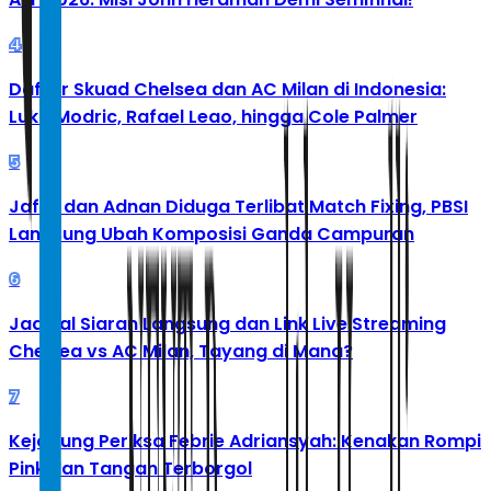
4
Daftar Skuad Chelsea dan AC Milan di Indonesia:
Luka Modric, Rafael Leao, hingga Cole Palmer
5
Jafar dan Adnan Diduga Terlibat Match Fixing, PBSI
Langsung Ubah Komposisi Ganda Campuran
6
Jadwal Siaran Langsung dan Link Live Streaming
Chelsea vs AC Milan, Tayang di Mana?
7
Kejagung Periksa Febrie Adriansyah: Kenakan Rompi
Pink dan Tangan Terborgol