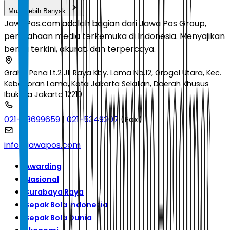
Muat Lebih Banyak
JawaPos.com adalah bagian dari Jawa Pos Group,
perusahaan media terkemuka di Indonesia. Menyajikan
berita terkini, akurat, dan terpercaya.
Graha Pena Lt.2 Jl. Raya Kby. Lama No.12, Grogol Utara, Kec.
Kebayoran Lama, Kota Jakarta Selatan, Daerah Khusus
Ibukota Jakarta 12210
021-53699659
|
021-5349207
(Fax)
info@jawapos.com
Awarding
Nasional
Surabaya Raya
Sepak Bola Indonesia
Sepak Bola Dunia