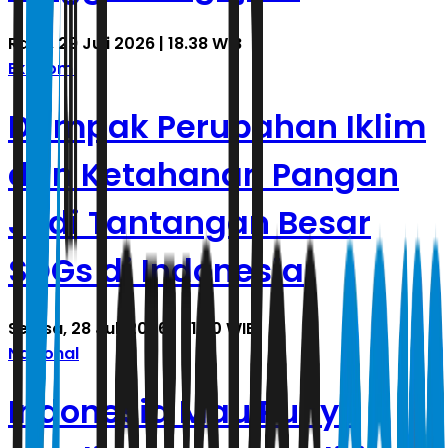
Rabu, 29 Juli 2026 | 18.38 WIB
Ekonomi
Dampak Perubahan Iklim
dan Ketahanan Pangan
Jadi Tantangan Besar
SDGs di Indonesia
Selasa, 28 Juli 2026 | 21.30 WIB
Nasional
Indonesia Mau Punya