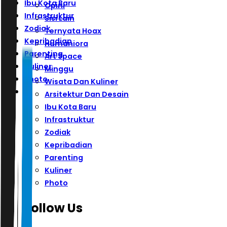
Ibu Kota Baru
Opini
Infrastruktur
Sisi Lain
Zodiak
Ternyata Hoax
Kepribadian
Humaniora
Parenting
Art Space
Kuliner
Minggu
Photo
Wisata Dan Kuliner
Arsitektur Dan Desain
Ibu Kota Baru
Infrastruktur
Zodiak
Kepribadian
Parenting
Kuliner
Photo
Follow Us