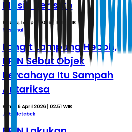
Masih Berisiko
Selasa, 14 April 2026 | 15.12 WIB
Nasional
Langit Lampung Heboh,
BRIN Sebut Objek
Bercahaya Itu Sampah
Antariksa
Senin, 6 April 2026 | 02.51 WIB
Jabodetabek
BRIN Lakukan