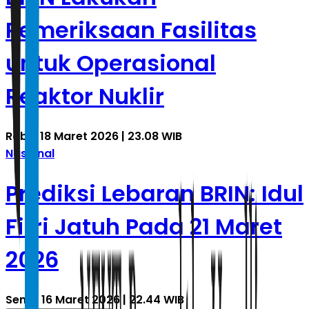
Pemeriksaan Fasilitas
untuk Operasional
Reaktor Nuklir
Rabu, 18 Maret 2026 | 23.08 WIB
Nasional
Prediksi Lebaran BRIN: Idul
Fitri Jatuh Pada 21 Maret
2026
Senin, 16 Maret 2026 | 22.44 WIB