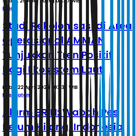
Sabtu, 25 April 2026 | 05.47 WIB
Energi
Studi Rekolonisasi di Area
Operasional AMMAN
Tunjukkan Tren Positif
bagi Ekosistem Laut
Rabu, 22 April 2026 | 03.37 WIB
Kesehatan
Alarm BRIN: Wabah Pes
Belum Hilang, Indonesia