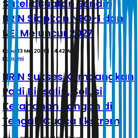
Satelit Buatan Sendiri,
BRIN Siapkan NEO-1 dan
NEI Meluncur 2027
Rabu, 13 Mei 2026 | 04.42 WIB
Ekonomi
BRIN Sukses Kembangkan
Padi Biosalin, Solusi
Ketahanan Pangan di
Tengah Cuaca Ekstrem