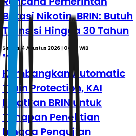
Rencana Pemerintah
Batasi Nikotin, BRIN: Butuh
Transisi Hingga 30 Tahun
Selasa, 4 Agustus 2026 | 04.25 WIB
Bisnis
Kembangkan Automatic
Train Protection, KAI
Libatkan BRIN untuk
Tahapan Penelitian
hingga Pengujian