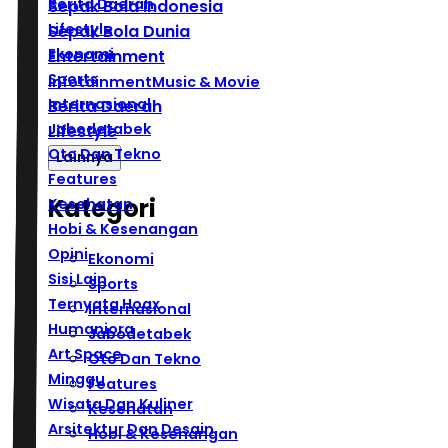
Berita Daerah
Sepak Bola Indonesia
Lifestyle
Sepak Bola Dunia
Ekonomi
Entertainment
Sports
Infotainment
Music & Movie
Internasional
Berita Daerah
Jabodetabek
Lifestyle
Oto Dan Tekno
Lainnya
Features
Kategori
Kesehatan
Hobi & Kesenangan
Opini
Ekonomi
Sisi Lain
Sports
Ternyata Hoax
Internasional
Humaniora
Jabodetabek
Art Space
Oto Dan Tekno
Minggu
Features
Wisata Dan Kuliner
Kesehatan
Arsitektur Dan Desain
Hobi & Kesenangan