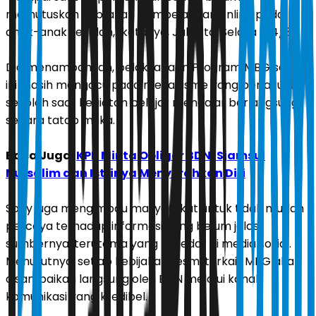
memutuskan kebijakan pembelajaran online pada
anak-anak sekolah," katanya, Jakarta, Selasa (24/3).
Dia menambahkan, pelaksanaan Program MBG sejauh
ini masih mengacu pada mekanisme yang berlaku di
sekolah saat kegiatan belajar mengajar berlangsung
secara tatap muka.
Baca Juga:
KPK Minta Obligor BDNI Sjamsul
Nursalim dan Istrinya Menyerahkan Diri
Sony juga mengimbau masyarakat untuk tidak mudah
percaya terhadap informasi yang belum jelas
sumbernya, terutama yang beredar di media sosial.
Menurutnya, setiap kebijakan resmi terkait MBG akan
disampaikan langsung oleh BGN melalui kanal
komunikasi yang kredibel.