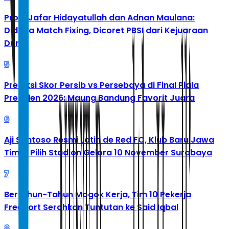
Profil Jafar Hidayatullah dan Adnan Maulana:
Diduga Match Fixing, Dicoret PBSI dari Kejuaraan
Dunia
5
Prediksi Skor Persib vs Persebaya di Final Piala
Presiden 2026: Maung Bandung Favorit Juara
6
Aji Santoso Resmi Latih de Red FC, Klub Baru Jawa
Timur Pilih Stadion Gelora 10 November Surabaya
7
Bertahun-Tahun Mogok Kerja, Tim 10 Pekerja
Freeport Serahkan Tuntutan ke Said Iqbal
8