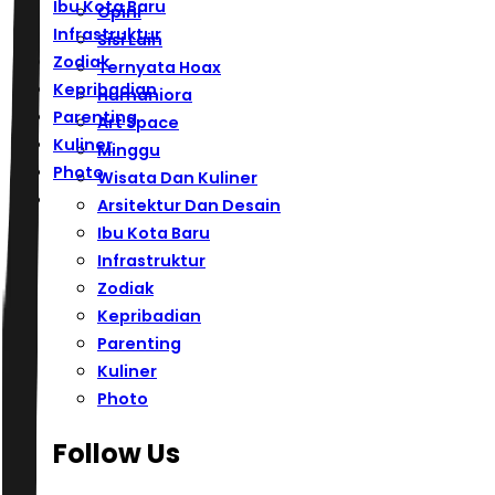
Ibu Kota Baru
Opini
Infrastruktur
Sisi Lain
Zodiak
Ternyata Hoax
Kepribadian
Humaniora
Parenting
Art Space
Kuliner
Minggu
Photo
Wisata Dan Kuliner
Arsitektur Dan Desain
Ibu Kota Baru
Infrastruktur
Zodiak
Kepribadian
Parenting
Kuliner
Photo
Follow Us