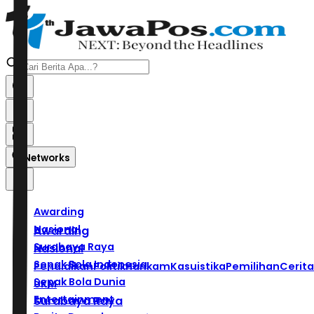
Networks
Awarding
Nasional
Awarding
Surabaya Raya
Nasional
Sepak Bola Indonesia
Pendidikan
Politik
Hankam
Kasuistika
Pemilihan
Cerita
Sepak Bola Dunia
UKM
Entertainment
Surabaya Raya