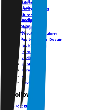
Ibu Kota Baru
Sisi Lain
Infrastruktur
Ternyata Hoax
Zodiak
Humaniora
Kepribadian
Art Space
Parenting
Minggu
Kuliner
Wisata Dan Kuliner
Photo
Arsitektur Dan Desain
Ibu Kota Baru
Infrastruktur
Zodiak
Kepribadian
Parenting
Kuliner
Photo
Follow Us