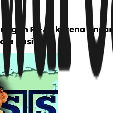
gangan RI-AS karena Anca
dia Nasional