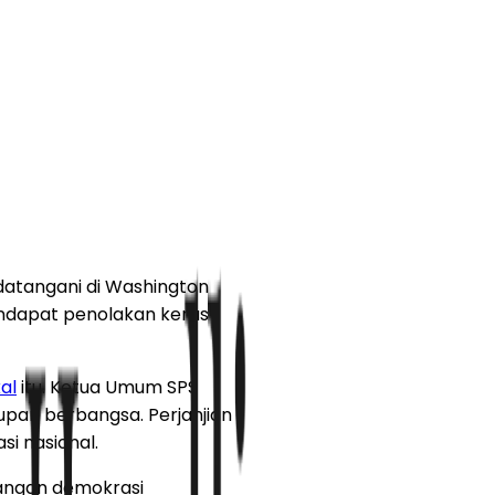
ndatangani di Washington
mendapat penolakan keras
al
itu. Ketua Umum SPS
upan berbangsa. Perjanjian
i nasional.
bangan demokrasi