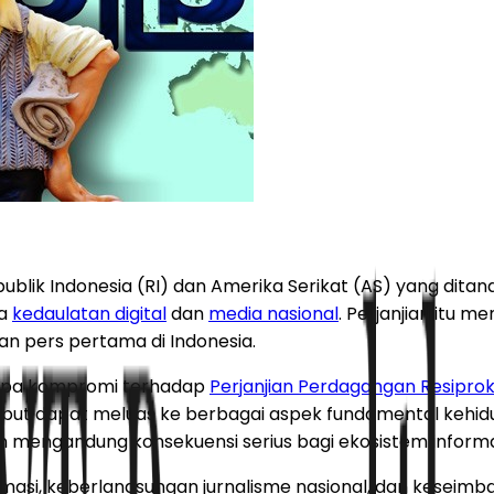
ublik Indonesia (RI) dan Amerika Serikat (AS) yang dita
ya
kedaulatan digital
dan
media nasional
. Perjanjian itu 
an pers pertama di Indonesia.
anpa kompromi terhadap
Perjanjian Perdagangan Resiprok
ebut dapat meluas ke berbagai aspek fundamental kehid
 mengandung konsekuensi serius bagi ekosistem informas
rmasi, keberlangsungan jurnalisme nasional, dan keseim