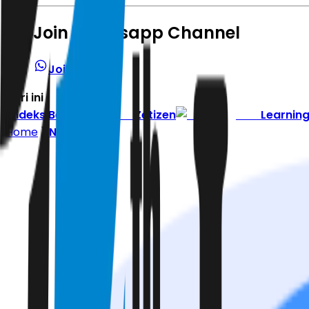
Join Whatsapp Channel
Join Channel
Hari ini
|
Indeks Berita
Zetizen
Learnin
Home
Nasional