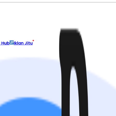
g Hub
Iklan Jitu