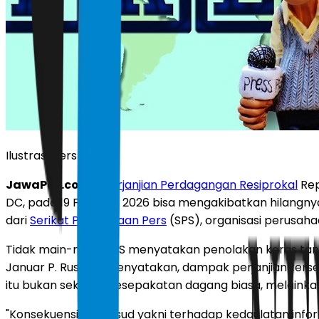
Ilustrasi pers
JawaPos.com
-
Perjanjian Perdagangan Resiprokal
Rep
DC, pada 19 Februari 2026 bisa mengakibatkan hilangn
dari
Serikat Perusahaan Pers
(SPS), organisasi perusaha
Tidak main-main, SPS menyatakan penolakan keras t
Januar P. Ruswita menyatakan, dampak perjanjian ters
itu bukan sekadar kesepakatan dagang biasa, melainkan
"Konsekuensi dimaksud yakni terhadap kedaulatan info