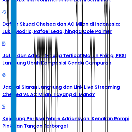
4
Daftar Skuad Chelsea dan AC Milan di Indonesia:
Luka Modric, Rafael Leao, hingga Cole Palmer
5
Jafar dan Adnan Diduga Terlibat Match Fixing, PBSI
Langsung Ubah Komposisi Ganda Campuran
6
Jadwal Siaran Langsung dan Link Live Streaming
Chelsea vs AC Milan, Tayang di Mana?
7
Kejagung Periksa Febrie Adriansyah: Kenakan Rompi
Pink dan Tangan Terborgol