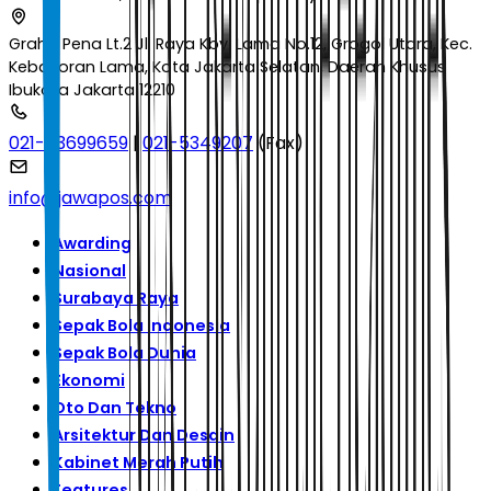
Graha Pena Lt.2 Jl. Raya Kby. Lama No.12, Grogol Utara, Kec.
Kebayoran Lama, Kota Jakarta Selatan, Daerah Khusus
Ibukota Jakarta 12210
021-53699659
|
021-5349207
(Fax)
info@jawapos.com
Awarding
Nasional
Surabaya Raya
Sepak Bola Indonesia
Sepak Bola Dunia
Ekonomi
Oto Dan Tekno
Arsitektur Dan Desain
Kabinet Merah Putih
Features