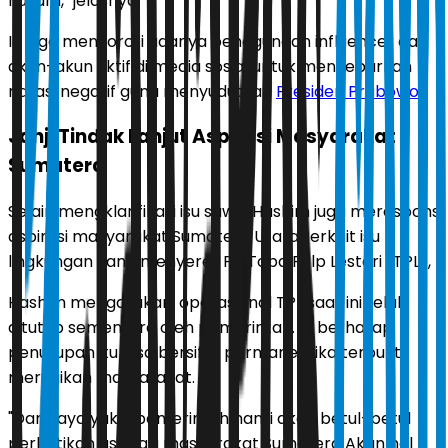
hukum," jelasnya.
Ia juga menyoroti adanya penggunaan influencer dan
akun-akun fiktif di media sosial untuk menyebarkan
narasi negatif guna menyudutkan
Presiden Prabowo
.
Janji Tindak Lanjut Aspirasi Masyarakat
Sumatera
Selain mengklarifikasi isu sawit, Hashim juga merespons
aspirasi masyarakat Sumatera Utara terkait isu
lingkungan yang menyeret PT Toba Pulp Lestari (TPL),
Hashim mengatakan, operasional TPL saat ini telah
ditutup sementara oleh pemerintah. Ia berharap
penutupan itu bisa bersifat permanen jika terbukti
merugikan masyarakat.
"Dan saya yakin pemerintah nanti akan betul-betul
perhatikan aspirasi masyarakat Sumatera Akan hal