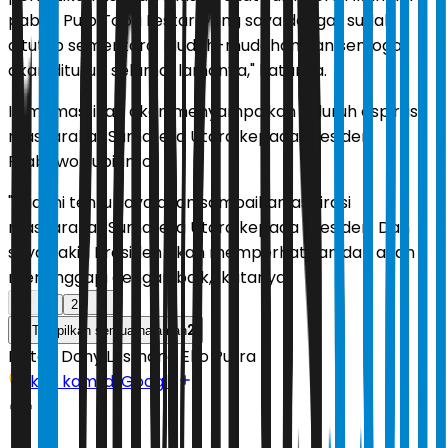
pabrik Pulp Toba Lestari yang saya dengar sudah
ditutup sementara. Mudah-mudahan dan semoga
akan ditutup selama-lamanya," katanya.
Ia memastikan akan menyampaikan seluruh aspirasi
masyarakat Sumatera Utara kepada Presiden
Prabowo Subianto.
"Jadi ini tentu saya akan sampaikan aspirasi
masyarakat Sumatera Utara kepada Presiden. Dan
saya yakin Presiden akan memperhatikan dan akan
menanggapi dengan baik," katanya.
1
2
2
Tampilkan semua halaman
Editor:
Dony Lesmana Eko Putra
Ikuti kami di Google