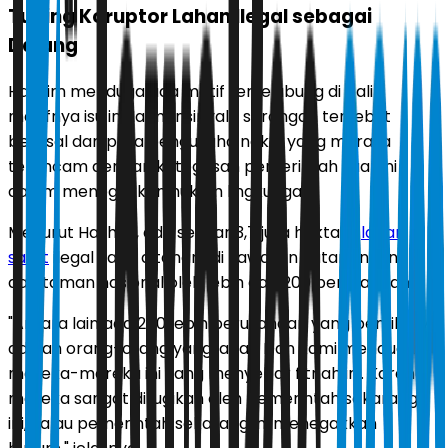
Tuding Koruptor Lahan Ilegal sebagai
Dalang
Hashim menduga ada motif terselubung di balik
masifnya isu ini. Ia mensinyalir serangan tersebut
berasal dari para pengusaha nakal yang merasa
terancam dengan ketegasan pemerintah saat ini
dalam menegakkan hukum lingkungan.
Menurut Hashim, ada sekitar 3,7 juta hektare
lahan
sawit
ilegal yang ditanam di kawasan hutan lindung
dan taman nasional oleh lebih dari 200 perusahaan.
"Antara lain ada 200 lebih perusahaan yang pemiliknya
adalah orang-orang yang jahat. Dan kami menduga
mereka-mereka ini yang menyebar fitnah ini. Karena
mereka sangat dirugikan oleh pemerintah sekarang
ini, kalau pemerintah sekarang ini menegakkan