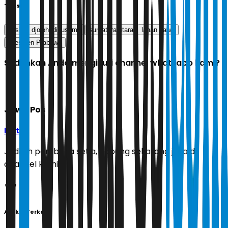
Tags
hashim djojohadikusumo
sumatera utara
lahan sawit
Presiden Prabowo
Sudahkah Anda mengikuti channel whatsapp kami?
Jawa Pos
Ikuti
Jadilah pembaca setia, gabung sekarang juga di
channel kami!
Artikel Terkait