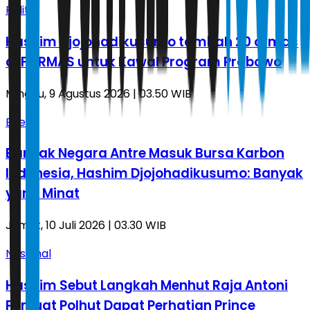
Politik
Hashim Djojohadikusumo tambah 20 ormas
di FORMAS untuk Kawal Program Prabowo
Minggu, 9 Agustus 2026 | 03.50 WIB
Energi
Banyak Negara Antre Masuk Bursa Karbon
Indonesia, Hashim Djojohadikusumo: Banyak
yang Minat
Jumat, 10 Juli 2026 | 03.30 WIB
Nasional
Hashim Sebut Langkah Menhut Raja Antoni
Perkuat Polhut Dapat Perhatian Prince