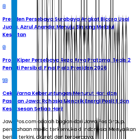
8
Presiden Persebaya Surabaya Angkat Bicara Usai
Juara, Azrul Ananda: Menuju Bintang Melalui
Kesulitan
9
Profil Kiper Persebaya Reza Arya Pratama, Tepis 2
Penalti Persib di Final Piala Presiden 2026
10
Cek Warna Keberuntungan Menurut Hari dan
Pasaran Jawa: Rahasia Menarik Energi Positif dan
Kesuksesan Setiap Hari!
JawaPos.com adalah bagian dari Jawa Pos Group,
perusahaan media terkemuka di Indonesia. Menyajikan
berita terkini, akurat, dan terpercaya.