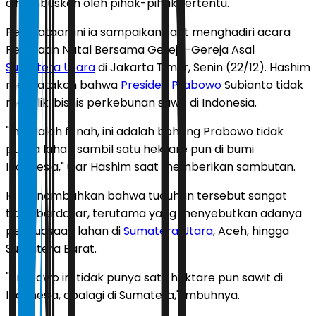
dihembuskan oleh pihak-pihak tertentu.
Pernyataan ini ia sampaikan saat menghadiri acara
Perayaan Natal Bersama Gereja-Gereja Asal
Sumatera Utara
di Jakarta Timur, Senin (22/12). Hashim
menyatakan bahwa
Presiden Prabowo
Subianto tidak
memiliki bisnis perkebunan sawit di Indonesia.
"Ini adalah fitnah, ini adalah bohong Prabowo tidak
punya lahan sambil satu hektare pun di bumi
Indonesia," ujar Hashim saat memberikan sambutan.
Ia menambahkan bahwa tuduhan tersebut sangat
tidak berdasar, terutama yang menyebutkan adanya
penguasaan lahan di
Sumatera Utara
, Aceh, hingga
Sumatera Barat.
"Prabowo ini tidak punya satu hektare pun sawit di
Indonesia, apalagi di Sumatera," imbuhnya.