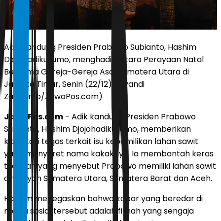
Adik kandung Presiden Prabowo Subianto, Hashim
Djojohadikusumo, menghadiri acara Perayaan Natal
Bersama Gereja-Gereja Asal Sumatera Utara di
Jakarta Timur, Senin (22/12). (Ryandi
Zahdomo/JawaPos.com)
JawaPos.com
- Adik kandung Presiden Prabowo
Subianto, Hashim Djojohadikusumo, memberikan
klarifikasi tegas terkait isu kepemilikan lahan sawit
yang menyeret nama kakaknya. Ia membantah keras
tuduhan yang menyebut Prabowo memiliki lahan sawit
di wilayah Sumatera Utara, Sumatera Barat dan Aceh.
Hashim menegaskan bahwa kabar yang beredar di
media sosial tersebut adalah fitnah yang sengaja