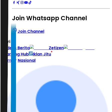
Join Whatsapp Channel
Join Channel
Hari ini
|
Indeks Berita
Zetizen
Learning Hub
Iklan Jitu
Home
Nasional