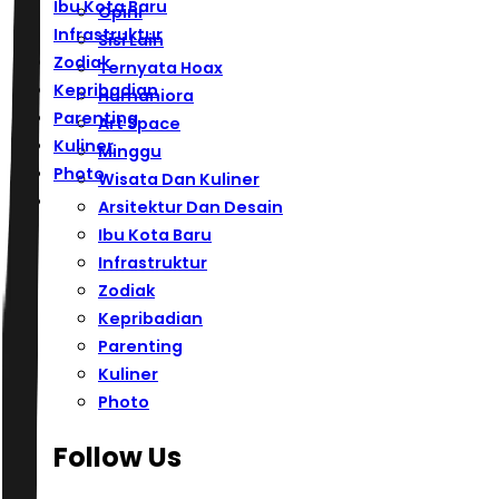
Ibu Kota Baru
Opini
Infrastruktur
Sisi Lain
Zodiak
Ternyata Hoax
Kepribadian
Humaniora
Parenting
Art Space
Kuliner
Minggu
Photo
Wisata Dan Kuliner
Arsitektur Dan Desain
Ibu Kota Baru
Infrastruktur
Zodiak
Kepribadian
Parenting
Kuliner
Photo
Follow Us