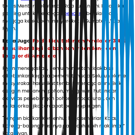
tegas Menteri Kehutanan Raja Juli Antoni. Ini langkah
penting untuk mencegah
bencana
berulang dan
menjaga kehidupan masyarakat di Sumatera,” ujar
Riyan.
Baca Juga:
Polda Riau Salurkan Peralatan 3.459
Pemulihan Bagi Korban Banjir Bandang dan
Longsor di Sumatera
Riyan menegaskan, pemulihan hutan tidak bisa
dibebankan kepada pemerintah saja. Seluruh elemen
masyarakat harus ikut terlibat menjaga alam. Baik
dengan menanam pohon, mengawasi hutan dari
aktivitas penebangan pohon tanpa aturan, dan
melaporkan jika terdapat penyimpangan.
"Jangan biarkan Kemenhut kerja sendirian. Kalau
bareng-bareng, hasilnya pasti jauh lebih maksimal,”
kata Riyan.