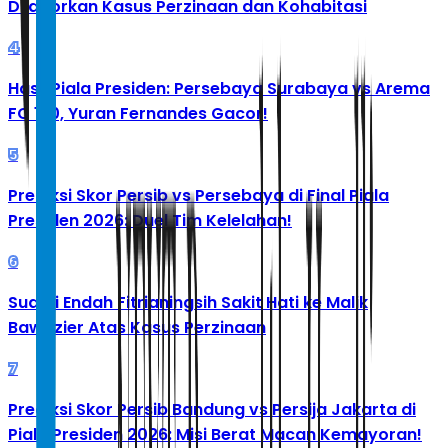
Dilaporkan Kasus Perzinaan dan Kohabitasi
4
Hasil Piala Presiden: Persebaya Surabaya vs Arema
FC 1-0, Yuran Fernandes Gacor!
5
Prediksi Skor Persib vs Persebaya di Final Piala
Presiden 2026: Duel Tim Kelelahan!
6
Suami Endah Fitrianingsih Sakit Hati ke Malik
Bawazier Atas Kasus Perzinaan
7
Prediksi Skor Persib Bandung vs Persija Jakarta di
Piala Presiden 2026: Misi Berat Macan Kemayoran!