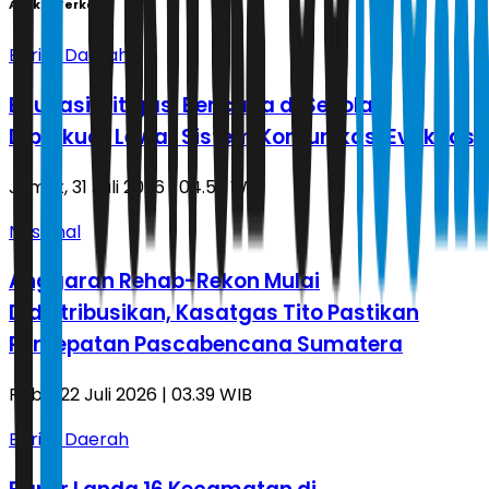
Artikel Terkait
Berita Daerah
Edukasi Mitigasi Bencana di Sekolah
Diperkuat Lewat Sistem Komunikasi Evakuasi
Jumat, 31 Juli 2026 | 04.59 WIB
Nasional
Anggaran Rehab-Rekon Mulai
Didistribusikan, Kasatgas Tito Pastikan
Percepatan Pascabencana Sumatera
Rabu, 22 Juli 2026 | 03.39 WIB
Berita Daerah