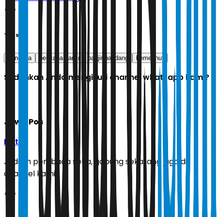
Tags
bencana
bencana banjir
banjir bandang
kemenhut
Sudahkah Anda mengikuti channel whatsapp kami?
Jawa Pos
Ikuti
Jadilah pembaca setia, gabung sekarang juga di
channel kami!