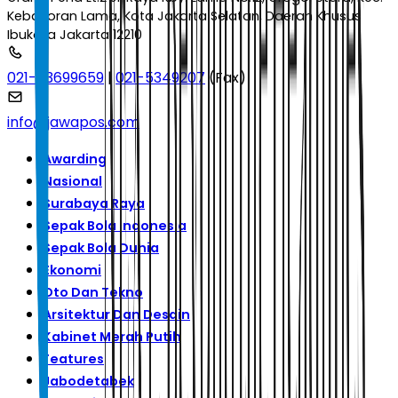
Kebayoran Lama, Kota Jakarta Selatan, Daerah Khusus
Ibukota Jakarta 12210
021-53699659
|
021-5349207
(Fax)
info@jawapos.com
Awarding
Nasional
Surabaya Raya
Sepak Bola Indonesia
Sepak Bola Dunia
Ekonomi
Oto Dan Tekno
Arsitektur Dan Desain
Kabinet Merah Putih
Features
Jabodetabek