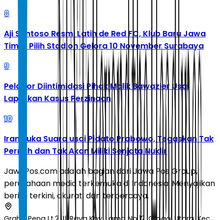
8
Aji Santoso Resmi Latih de Red FC, Klub Baru Jawa
Timur Pilih Stadion Gelora 10 November Surabaya
9
Pelapor Diintimidasi Pihak Malik Bawazier Usai
Laporkan Kasus Perzinaan
10
Iran Buka Suara usai Pidato Prabowo, Tegaskan Tak
Pernah dan Tak Akan Miliki Senjata Nuklir
JawaPos.com adalah bagian dari Jawa Pos Group,
perusahaan media terkemuka di Indonesia. Menyajikan
berita terkini, akurat, dan terpercaya.
Graha Pena Lt.2 Jl. Raya Kby. Lama No.12, Grogol Utara, Kec.