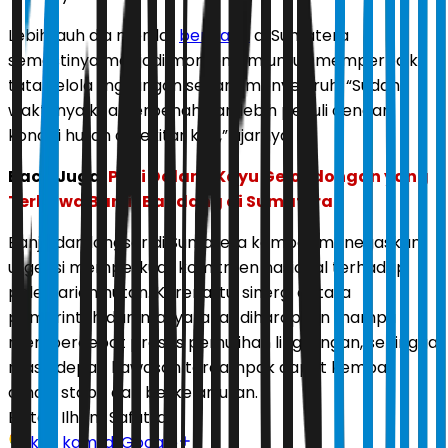
Lebih jauh dia menilai,
bencana
di Sumatera
semestinya menjadi momentum untuk memperbaiki
tata kelola lingkungan secara menyeluruh. “Sudah
waktunya kita berbenah dan lebih peduli dengan
kondisi hutan di sekitar kita,” ujarnya.
Baca Juga:
Polri Dalami Kayu Gelondongan yang
Terbawa Banjir Bandang di Sumatera
Banjir dan longsor di Sumatera kembali menegaskan
urgensi memperkuat komitmen nasional terhadap
pelestarian hutan. Karena itu, sinergi antara
pemerintah dan masyarakat diharapkan mampu
mempercepat proses pemulihan lingkungan, sehingga
masa depan kawasan terdampak dapat kembali
aman, stabil, dan berkelanjutan.
Editor:
Ilham Safutra
Ikuti kami di Google