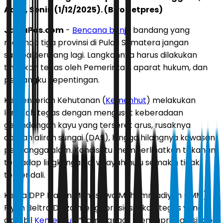
Aceh, Senin (1/12/2025). (Biro Setpres)
JawaPos.com
-
Bencana banjir
bandang yang
melanda tiga provinsi di Pulau Sumatera jangan
sampai terulang lagi. Langkahnya harus dilakukan
tindakan tegas oleh Pemerintah, aparat hukum, dan
pemangku kepentingan.
Kementerian Kehutanan (
Kemenhut
) melakukan
langkah tegas dengan mengusut keberadaan
gelondongan kayu yang terseret arus, rusaknya
daerah aliran sungai (DAS), hingga hilangnya kawasan
penyangga alam. Kondisi itu memperlihatkan tekanan
terhadap lingkungan di wilayah hulu semakin tidak
terkendali.
Ketua DPP Ikatan Mahasiswa Muhammadiyah (IMM)
Riyan Beltra Delza mengapresiasi sikap tegas yang
diambil
Kemenhut
. “Kami sangat mengapresiasi sikap