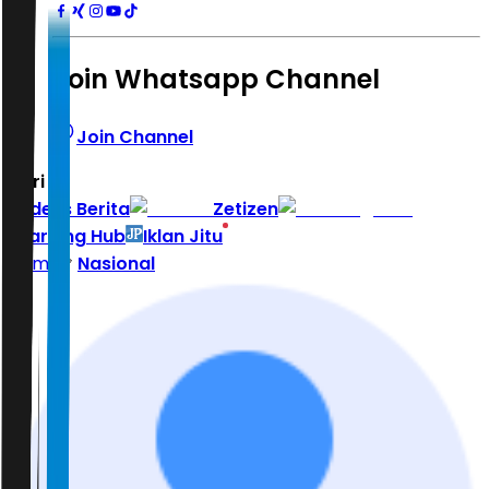
Join Whatsapp Channel
Join Channel
Hari ini
|
Indeks Berita
Zetizen
Learning Hub
Iklan Jitu
Home
Nasional