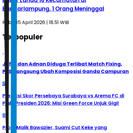
Banjir Landa 16 Kecamatan di
Bandarlampung, 1 Orang Meninggal
Rabu, 15 April 2026 | 18.51 WIB
Terpopuler
1
Jafar dan Adnan Diduga Terlibat Match Fixing,
PBSI Langsung Ubah Komposisi Ganda Campuran
2
Prediksi Skor Persebaya Surabaya vs Arema FC di
Piala Presiden 2026: Misi Green Force Unjuk Gigi!
3
Profil Malik Bawazier, Suami Cut Keke yang