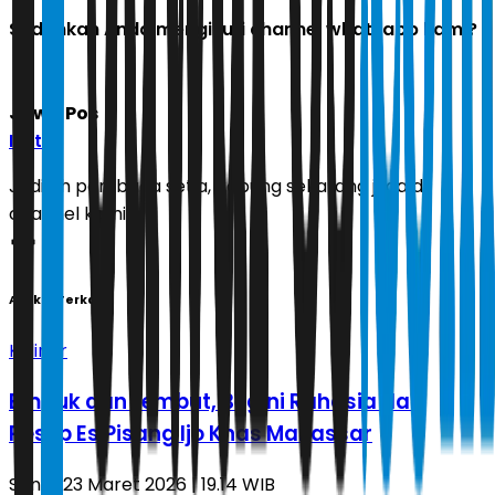
Sudahkah Anda mengikuti channel whatsapp kami?
Jawa Pos
Ikuti
Jadilah pembaca setia, gabung sekarang juga di
channel kami!
Artikel Terkait
Kuliner
Empuk dan Lembut, Begini Rahasia dari
Resep Es Pisang Ijo Khas Makassar
Senin, 23 Maret 2026 | 19.14 WIB