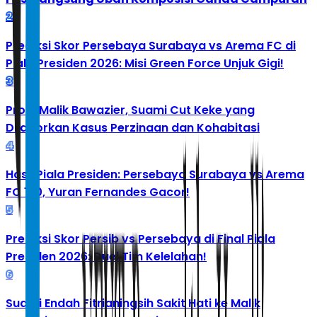
2
Prediksi Skor Persebaya Surabaya vs Arema FC di
Piala Presiden 2026: Misi Green Force Unjuk Gigi!
3
Profil Malik Bawazier, Suami Cut Keke yang
Dilaporkan Kasus Perzinaan dan Kohabitasi
4
Hasil Piala Presiden: Persebaya Surabaya vs Arema
FC 1-0, Yuran Fernandes Gacor!
5
Prediksi Skor Persib vs Persebaya di Final Piala
Presiden 2026: Duel Tim Kelelahan!
6
Suami Endah Fitrianingsih Sakit Hati ke Malik