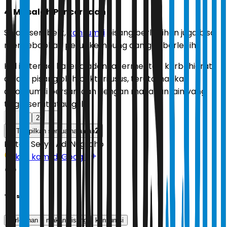
4. Masalah Pencernaan
Selain sembelit,
konsumsi
pisang berlebihan juga bisa
menyebabkan perut kembung dan gas berlebih.
Hal ini terjadi karena adanya fermentasi karbohidrat
dalam pisang oleh bakteri usus, terutama jika
dikonsumsi bersamaan dengan makanan lain yang
tinggi serat atau gula.
1
2
2
Tampilkan semua halaman
Editor:
Setyo Adi Nugroho
Ikuti kami di Google
Tags
berlebihan
makan pisang
konsumsi