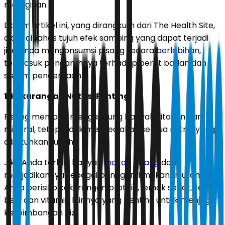
merugikan.
Dalam artikel ini, yang dirangkum dari The Health Site,
akan dibahas tujuh efek samping yang dapat terjadi
jika Anda mengonsumsi pisang secara
berlebihan
,
termasuk pengaruhnya terhadap berat badan dan
sistem pencernaan.
1. Kekurangan Nutrisi Penting
Pisang memang mengandung banyak vitamin dan
mineral, tetapi tidak menyediakan semua nutrisi yang
dibutuhkan tubuh.
Jika Anda terlalu banyak
makan pisang
dan
menjadikannya sebagai pengganti makanan utama,
Anda berisiko kekurangan protein, lemak sehat, zat
besi, dan vitamin lainnya yang penting untuk menjaga
keseimbangan gizi.