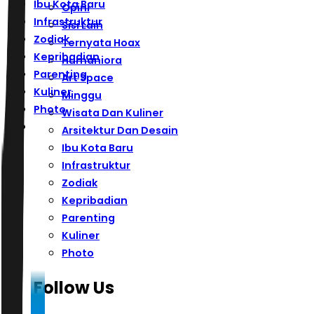
Ibu Kota Baru
Opini
Infrastruktur
Sisi Lain
Zodiak
Ternyata Hoax
Kepribadian
Humaniora
Parenting
Art Space
Kuliner
Minggu
Photo
Wisata Dan Kuliner
Arsitektur Dan Desain
Ibu Kota Baru
Infrastruktur
Zodiak
Kepribadian
Parenting
Kuliner
Photo
Follow Us