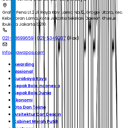
Graha Pena Lt.2 Jl. Raya Kby. Lama No.12, Grogol Utara, Kec.
Kebayoran Lama, Kota Jakarta Selatan, Daerah Khusus
Ibukota Jakarta 12210
021-53699659
|
021-5349207
(Fax)
info@jawapos.com
Awarding
Nasional
Surabaya Raya
Sepak Bola Indonesia
Sepak Bola Dunia
Ekonomi
Oto Dan Tekno
Arsitektur Dan Desain
Kabinet Merah Putih