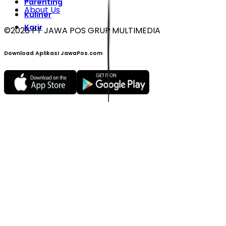
Parenting
About Us
Kuliner
Karir
©
2026
PT JAWA POS GRUP MULTIMEDIA
Download Aplikasi JawaPos.com