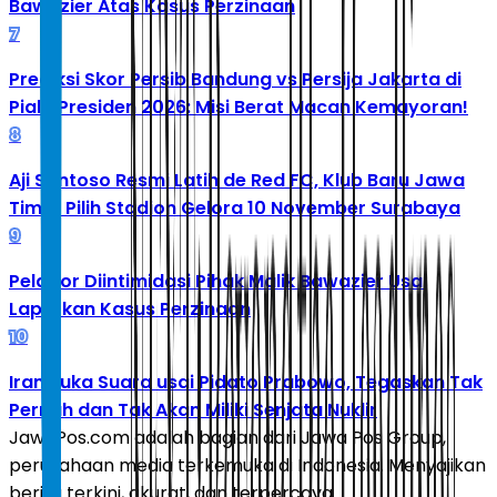
Bawazier Atas Kasus Perzinaan
7
Prediksi Skor Persib Bandung vs Persija Jakarta di
Piala Presiden 2026: Misi Berat Macan Kemayoran!
8
Aji Santoso Resmi Latih de Red FC, Klub Baru Jawa
Timur Pilih Stadion Gelora 10 November Surabaya
9
Pelapor Diintimidasi Pihak Malik Bawazier Usai
Laporkan Kasus Perzinaan
10
Iran Buka Suara usai Pidato Prabowo, Tegaskan Tak
Pernah dan Tak Akan Miliki Senjata Nuklir
JawaPos.com adalah bagian dari Jawa Pos Group,
perusahaan media terkemuka di Indonesia. Menyajikan
berita terkini, akurat, dan terpercaya.