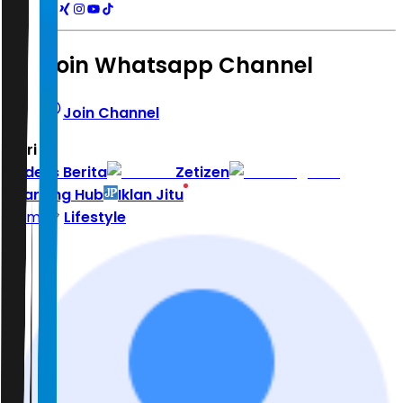
Join Whatsapp Channel
Join Channel
Hari ini
|
Indeks Berita
Zetizen
Learning Hub
Iklan Jitu
Home
Lifestyle