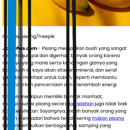
Ilustrasi pisang/freepik
JawaPos.com
- Pisang merupakan buah yang sangat
mudah dijumpai dan digemari banyak orang karena
rasanya yang manis serta kandungan gizinya yang
baik. Buah ini kaya akan vitamin, mineral, dan serat
yang bermanfaat untuk tubuh, seperti membantu
melancarkan pencernaan dan menambah energi.
Namun, meskipun memiliki banyak manfaat,
mengonsumsi pisang secara
berlebihan
juga tidak baik
bagi kesehatan. Sayangnya, masih banyak orang yang
belum menyadari bahwa terlalu sering
makan pisang
bisa menimbulkan berbagai efek samping yang