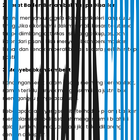
2. Berat Badan Bertambah Tanpa Disadari
Pisang mengandung gula alami dan kalori yang cukup
tinggi. Jika dikonsumsi dalam jumlah besar, terutama
tanpa diimbangi aktivitas fisik yang cukup, asupan
kalori dari pisang bisa menyebabkan penumpukan
lemak dan kenaikan berat badan secara perlahan tapi
pasti.
3. Menyebabkan Sembelit
Kandungan serat dalam pisang memang bermanfaat,
namun terlalu banyak mengonsumsinya justru bisa
mengganggu pergerakan usus.
Beberapa orang yang sensitif terhadap pisang bahkan
mengalami sembelit setelah mengonsumsi buah ini
dalam jumlah banyak, apalagi jika tidak dibarengi
dengan cukup air.