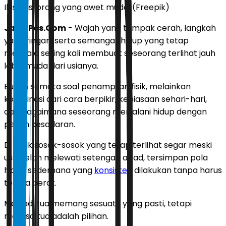
Ilustrasi orang yang awet muda. (Freepik)
JawaPos.Com
- Wajah yang tampak cerah, langkah
yang ringan, serta semangat hidup yang tetap
menyala sering kali membuat seseorang terlihat jauh
lebih muda dari usianya.
Bukan semata soal penampilan fisik, melainkan
kombinasi dari cara berpikir, kebiasaan sehari-hari,
dan bagaimana seseorang menjalani hidup dengan
penuh kesadaran.
Di balik sosok-sosok yang tetap terlihat segar meski
usia telah melewati setengah abad, tersimpan pola
hidup sederhana yang
konsisten
dilakukan tanpa harus
terasa berat.
Menjadi tua memang sesuatu yang pasti, tetapi
merasa tua adalah pilihan.