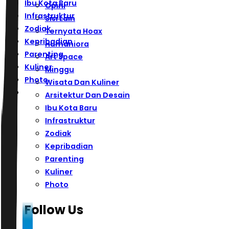
Ibu Kota Baru
Opini
Infrastruktur
Sisi Lain
Zodiak
Ternyata Hoax
Kepribadian
Humaniora
Parenting
Art Space
Kuliner
Minggu
Photo
Wisata Dan Kuliner
Arsitektur Dan Desain
Ibu Kota Baru
Infrastruktur
Zodiak
Kepribadian
Parenting
Kuliner
Photo
Follow Us