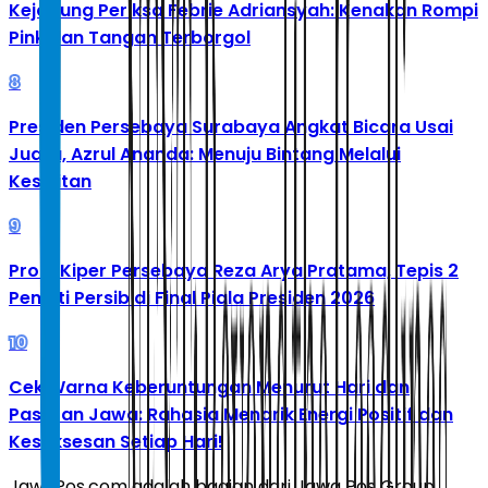
Kejagung Periksa Febrie Adriansyah: Kenakan Rompi
Pink dan Tangan Terborgol
8
Presiden Persebaya Surabaya Angkat Bicara Usai
Juara, Azrul Ananda: Menuju Bintang Melalui
Kesulitan
9
Profil Kiper Persebaya Reza Arya Pratama, Tepis 2
Penalti Persib di Final Piala Presiden 2026
10
Cek Warna Keberuntungan Menurut Hari dan
Pasaran Jawa: Rahasia Menarik Energi Positif dan
Kesuksesan Setiap Hari!
JawaPos.com adalah bagian dari Jawa Pos Group,