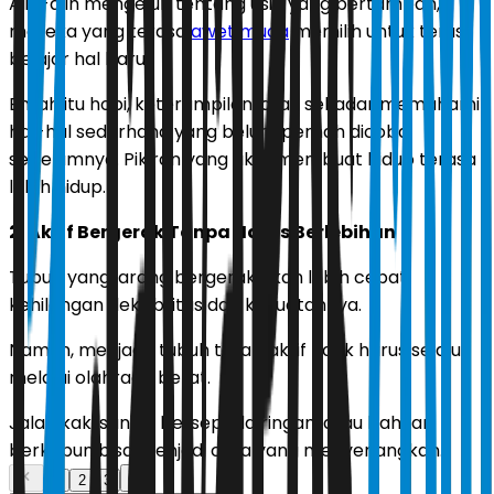
Alih-alih mengeluh tentang usia yang bertambah,
mereka yang terasa
awet muda
memilih untuk terus
belajar hal baru.
Entah itu hobi, keterampilan, atau sekadar memahami
hal-hal sederhana yang belum pernah dicoba
sebelumnya. Pikiran yang aktif membuat hidup terasa
lebih hidup.
2. Aktif Bergerak Tanpa Harus Berlebihan
Tubuh yang jarang bergerak akan lebih cepat
kehilangan fleksibilitas dan kekuatannya.
Namun, menjaga tubuh tetap aktif tidak harus selalu
melalui olahraga berat.
Jalan kaki santai, bersepeda ringan, atau bahkan
berkebun bisa menjadi cara yang menyenangkan.
1
2
3