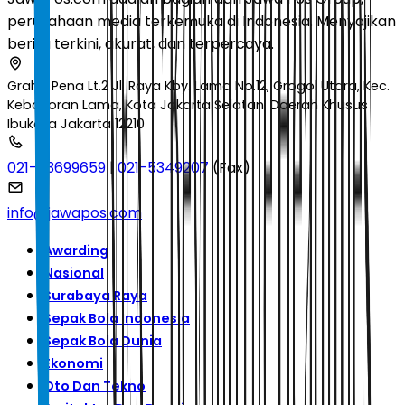
perusahaan media terkemuka di Indonesia. Menyajikan
berita terkini, akurat, dan terpercaya.
Graha Pena Lt.2 Jl. Raya Kby. Lama No.12, Grogol Utara, Kec.
Kebayoran Lama, Kota Jakarta Selatan, Daerah Khusus
Ibukota Jakarta 12210
021-53699659
|
021-5349207
(Fax)
info@jawapos.com
Awarding
Nasional
Surabaya Raya
Sepak Bola Indonesia
Sepak Bola Dunia
Ekonomi
Oto Dan Tekno