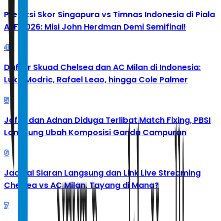
Prediksi Skor Singapura vs Timnas Indonesia di Piala
AFF 2026: Misi John Herdman Demi Semifinal!
4
Daftar Skuad Chelsea dan AC Milan di Indonesia:
Luka Modric, Rafael Leao, hingga Cole Palmer
5
Jafar dan Adnan Diduga Terlibat Match Fixing, PBSI
Langsung Ubah Komposisi Ganda Campuran
6
Jadwal Siaran Langsung dan Link Live Streaming
Chelsea vs AC Milan, Tayang di Mana?
7