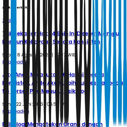
Artikel Terkait
Zodiak
Tak Sekadar Hoki, 4 Shio Ini Disebut Mampu
Bangun Kekayaan Secara Konsisten
Sabtu, 8 Agustus 2026 | 22.07 WIB
Kepribadian
Jika Anda Melakukan 10 Hal Ini secara
Konsisten, Anda Akan Lebih Sukses daripada
95 Persen Pria Menurut Psikologi
Senin, 22 Juni 2026 | 06.59 WIB
Kepribadian
Psikologi Mengatakan Orang dengan