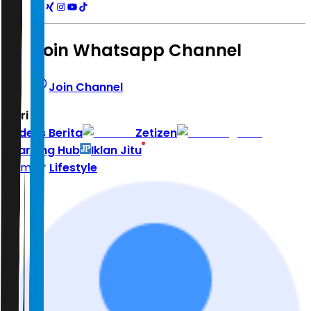
Join Whatsapp Channel
Join Channel
Hari ini
|
Indeks Berita
Zetizen
Learning Hub
Iklan Jitu
Home
Lifestyle