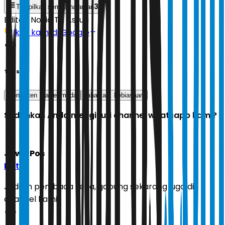
3
Tampilkan semua halaman
Editor:
Novia Tri Astuti
Ikuti kami di Google
Tags
Konsisten
awet muda
rahasia
kebiasaan
Sudahkah Anda mengikuti channel whatsapp kami?
Jawa Pos
Ikuti
Jadilah pembaca setia, gabung sekarang juga di
channel kami!