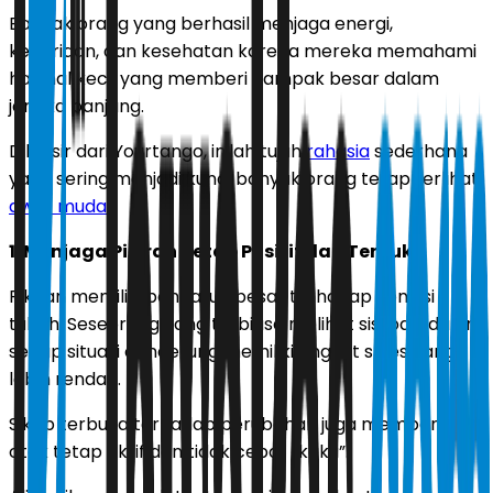
Banyak orang yang berhasil menjaga energi,
keceriaan, dan kesehatan karena mereka memahami
hal-hal kecil yang memberi dampak besar dalam
jangka panjang.
Dilansir dari Yourtango, inilah tujuh
rahasia
sederhana
yang sering menjadi kunci banyak orang tetap terlihat
awet muda
.
1. Menjaga Pikiran Tetap Positif dan Terbuka
Pikiran memiliki pengaruh besar terhadap kondisi
tubuh. Seseorang yang terbiasa melihat sisi baik dalam
setiap situasi cenderung memiliki tingkat stres yang
lebih rendah.
Sikap terbuka terhadap perubahan juga membantu
otak tetap aktif dan tidak cepat “kaku”.