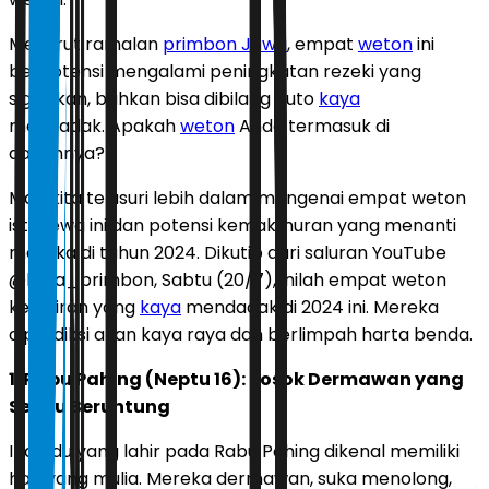
Menurut ramalan
primbon Jawa
, empat
weton
ini
berpotensi mengalami peningkatan rezeki yang
signifikan, bahkan bisa dibilang auto
kaya
mendadak. Apakah
weton
Anda termasuk di
dalamnya?
Mari kita telusuri lebih dalam mengenai empat weton
istimewa ini dan potensi kemakmuran yang menanti
mereka di tahun 2024. Dikutip dari saluran YouTube
@kata_primbon, Sabtu (20/7), inilah empat weton
kelahiran yang
kaya
mendadak di 2024 ini. Mereka
diprediksi akan kaya raya dan berlimpah harta benda.
1. Rabu Pahing (Neptu 16): Sosok Dermawan yang
Selalu Beruntung
Individu yang lahir pada Rabu Pahing dikenal memiliki
hati yang mulia. Mereka dermawan, suka menolong,