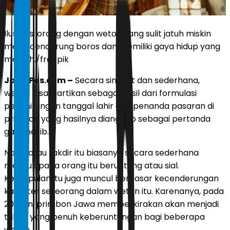
Ilustrasi orang dengan weton yang sulit jatuh miskin
meski cenderung boros dan memiliki gaya hidup yang
mewah./freepik
JawaPos.com –
Secara singkat dan sederhana,
weton bisa diartikan sebagai hasil dari formulasi
penghitungan tanggal lahir dan penanda pasaran di
primbon yang hasilnya dianggap sebagai pertanda
garis nasib.
Nasib atau takdir itu biasanya secara sederhana
merujuk pada orang itu beruntung atau sial.
Kesimpulan itu juga muncul berdasar kecenderungan
karakter seseorang dalam weton itu. Karenanya, pada
2024 ini primbon Jawa memperkirakan akan menjadi
tahun yang penuh keberuntungan bagi beberapa
weton.