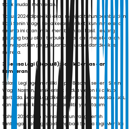
tidak mudah menyerah.
Tahun 2024 diprediksi akan menjadi tahun pembuktian
bagi Senin Wage. Kerja keras dan ketekunan mereka
selama ini akan mulai membuahkan hasil. Peluang-
peluang baru akan terbuka lebar, dan mereka akan
mendapatkan pengakuan atas usaha dan dedikasi
mereka.
3. Selasa Legi (Neptu 8): Sosok Cerdas dan
Pemberani
Selasa Legi juga memiliki neptu 8, sama seperti Senin
Wage. Namun, karakteristik kedua weton ini cukup
berbeda. Selasa Legi dikenal cerdas, berwawasan luas,
dan memiliki kemampuan analitis yang tajam.
Tahun 2024 akan menjadi tahun yang penuh
tantangan sekaligus peluang bagi Selasa Legi. Mereka