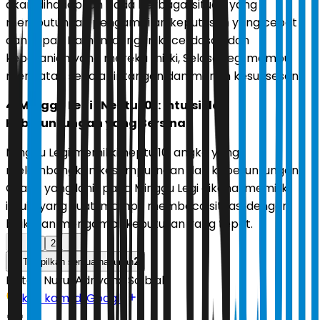
akan dihadapkan pada berbagai situasi yang
membutuhkan pengambilan keputusan yang cepat
dan tepat. Namun, dengan kecerdasan dan
keberanian yang mereka miliki, Selasa Legi mampu
mengatasi segala rintangan dan meraih kesuksesan.
4. Minggu Legi (Neptu 10): Intuisi dan
Keberuntungan yang Bersinar
Minggu Legi memiliki neptu 10, angka yang
melambangkan kesempurnaan dan keberuntungan.
Orang yang lahir pada Minggu Legi dikenal memiliki
intuisi yang kuat, mampu membaca situasi dengan
baik, dan mengambil keputusan yang tepat.
1
2
2
Tampilkan semua halaman
Editor:
Nurul Adriyana Salbiah
Ikuti kami di Google