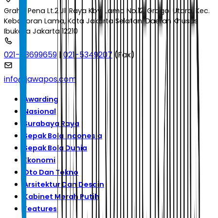
Graha Pena Lt.2 Jl. Raya Kby. Lama No.12, Grogol Utara, Kec.
Kebayoran Lama, Kota Jakarta Selatan, Daerah Khusus
Ibukota Jakarta 12210
021-53699659
|
021-5349207
(Fax)
info@jawapos.com
Awarding
Nasional
Surabaya Raya
Sepak Bola Indonesia
Sepak Bola Dunia
Ekonomi
Oto Dan Tekno
Arsitektur Dan Desain
Kabinet Merah Putih
Features