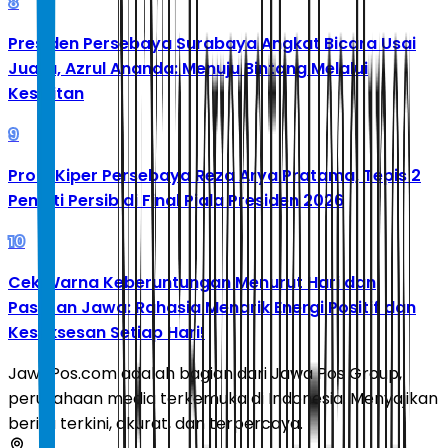
8
Presiden Persebaya Surabaya Angkat Bicara Usai
Juara, Azrul Ananda: Menuju Bintang Melalui
Kesulitan
9
Profil Kiper Persebaya Reza Arya Pratama, Tepis 2
Penalti Persib di Final Piala Presiden 2026
10
Cek Warna Keberuntungan Menurut Hari dan
Pasaran Jawa: Rahasia Menarik Energi Positif dan
Kesuksesan Setiap Hari!
JawaPos.com adalah bagian dari Jawa Pos Group,
perusahaan media terkemuka di Indonesia. Menyajikan
berita terkini, akurat, dan terpercaya.