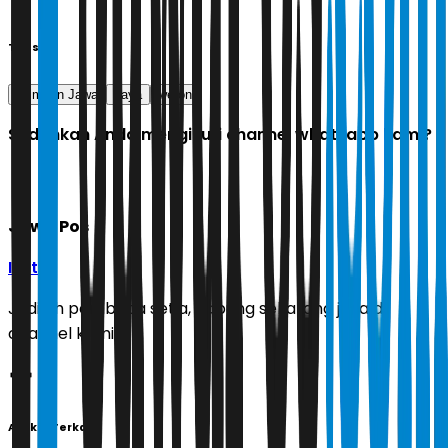
Tags
Primbon Jawa
kaya
weton
Sudahkah Anda mengikuti channel whatsapp kami?
Jawa Pos
Ikuti
Jadilah pembaca setia, gabung sekarang juga di
channel kami!
Artikel Terkait