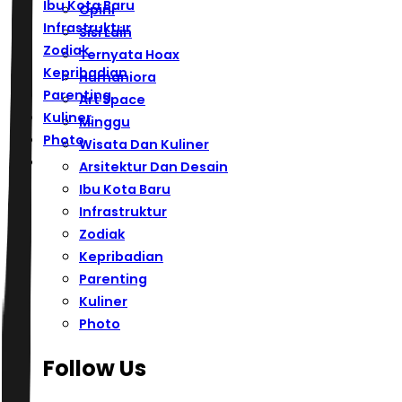
Ibu Kota Baru
Opini
Infrastruktur
Sisi Lain
Zodiak
Ternyata Hoax
Kepribadian
Humaniora
Parenting
Art Space
Kuliner
Minggu
Photo
Wisata Dan Kuliner
Arsitektur Dan Desain
Ibu Kota Baru
Infrastruktur
Zodiak
Kepribadian
Parenting
Kuliner
Photo
Follow Us