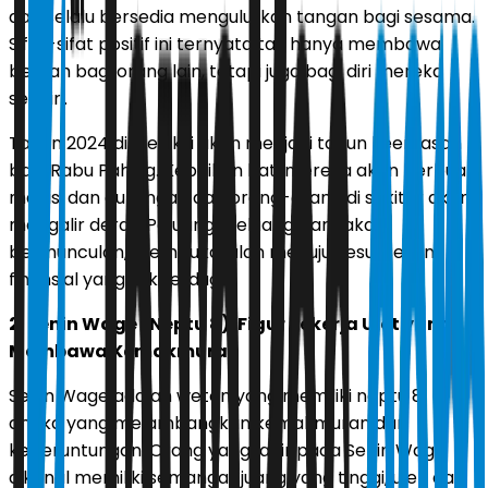
dan selalu bersedia mengulurkan tangan bagi sesama.
Sifat-sifat positif ini ternyata tak hanya membawa
berkah bagi orang lain, tetapi juga bagi diri mereka
sendiri.
Tahun 2024 diprediksi akan menjadi tahun keemasan
bagi Rabu Pahing. Kebaikan hati mereka akan berbuah
manis, dan dukungan dari orang-orang di sekitar akan
mengalir deras. Peluang-peluang baru akan
bermunculan, membuka jalan menuju kesuksesan
finansial yang tak terduga.
2. Senin Wage (Neptu 8): Figur Pekerja Ulet yang
Membawa Kemakmuran
Senin Wage adalah weton yang memiliki neptu 8,
angka yang melambangkan kemakmuran dan
keberuntungan. Orang yang lahir pada Senin Wage
dikenal memiliki semangat juang yang tinggi, ulet, dan