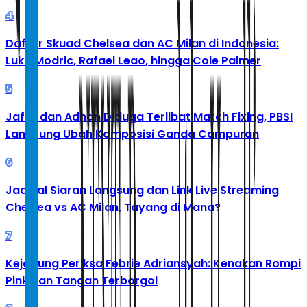
4
Daftar Skuad Chelsea dan AC Milan di Indonesia:
Luka Modric, Rafael Leao, hingga Cole Palmer
5
Jafar dan Adnan Diduga Terlibat Match Fixing, PBSI
Langsung Ubah Komposisi Ganda Campuran
6
Jadwal Siaran Langsung dan Link Live Streaming
Chelsea vs AC Milan, Tayang di Mana?
7
Kejagung Periksa Febrie Adriansyah: Kenakan Rompi
Pink dan Tangan Terborgol