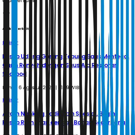
channel kami!
Artikel Terkait
Kuliner
Resep Udang Goreng Tepung Saus Mentega,
Gurih Renyah dengan Saus Ala Restoran
Seafood
Kamis, 6 Agustus 2026 | 01.29 WIB
Kuliner
Ayam Nanking Jadi Lebih Spesial, Begini
Resep Rumahan dengan Bahan Sederhana