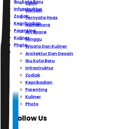
Ibu Kota Baru
Opini
Infrastruktur
Sisi Lain
Zodiak
Ternyata Hoax
Kepribadian
Humaniora
Parenting
Art Space
Kuliner
Minggu
Photo
Wisata Dan Kuliner
Arsitektur Dan Desain
Ibu Kota Baru
Infrastruktur
Zodiak
Kepribadian
Parenting
Kuliner
Photo
Follow Us