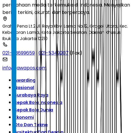
perusahaan media terkemuka di Indonesia. Menyajikan
berita terkini, akurat, dan terpercaya.
Graha Pena Lt.2 Jl. Raya Kby. Lama No.12, Grogol Utara, Kec.
Kebayoran Lama, Kota Jakarta Selatan, Daerah Khusus
Ibukota Jakarta 12210
021-53699659
|
021-5349207
(Fax)
info@jawapos.com
Awarding
Nasional
Surabaya Raya
Sepak Bola Indonesia
Sepak Bola Dunia
Ekonomi
Oto Dan Tekno
Arsitektur Dan Desain