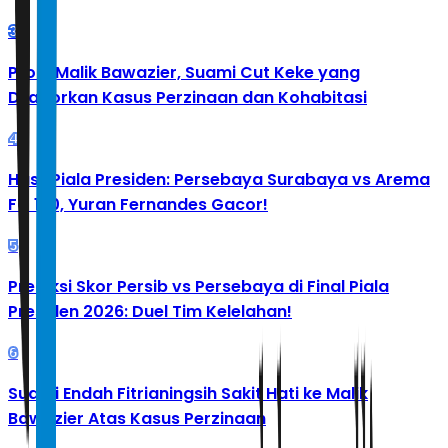
3
Profil Malik Bawazier, Suami Cut Keke yang
Dilaporkan Kasus Perzinaan dan Kohabitasi
4
Hasil Piala Presiden: Persebaya Surabaya vs Arema
FC 1-0, Yuran Fernandes Gacor!
5
Prediksi Skor Persib vs Persebaya di Final Piala
Presiden 2026: Duel Tim Kelelahan!
6
Suami Endah Fitrianingsih Sakit Hati ke Malik
Bawazier Atas Kasus Perzinaan