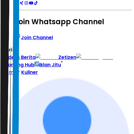
Join Whatsapp Channel
Join Channel
Hari ini
|
Indeks Berita
Zetizen
Learning Hub
Iklan Jitu
Home
Kuliner