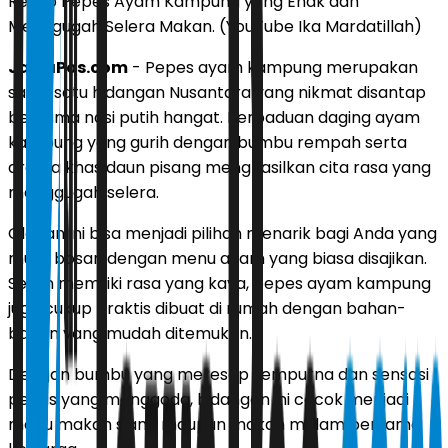
Resep Pepes Ayam Kampung yang Enak dan
Menggugah Selera Makan. (YouTube Ika Mardatillah)
JawaPos.com
- Pepes ayam kampung merupakan
salah satu hidangan Nusantara yang nikmat disantap
bersama nasi putih hangat. Perpaduan daging ayam
kampung yang gurih dengan bumbu rempah serta
aroma khas daun pisang menghasilkan cita rasa yang
menggugah selera.
Olahan ini bisa menjadi pilihan menarik bagi Anda yang
mulai bosan dengan menu ayam yang biasa disajikan.
Selain memiliki rasa yang kaya, pepes ayam kampung
juga cukup praktis dibuat di rumah dengan bahan-
bahan yang mudah ditemukan.
Dengan bumbu yang meresap sempurna dan sensasi
pedas yang menggoda, hidangan ini cocok menjadi
menu makan siang maupun makan malam bersama