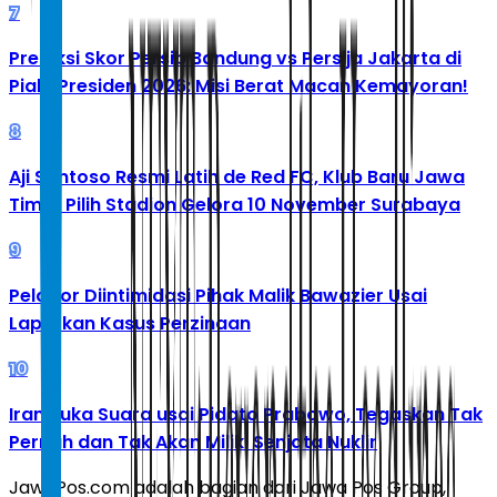
7
Prediksi Skor Persib Bandung vs Persija Jakarta di
Piala Presiden 2026: Misi Berat Macan Kemayoran!
8
Aji Santoso Resmi Latih de Red FC, Klub Baru Jawa
Timur Pilih Stadion Gelora 10 November Surabaya
9
Pelapor Diintimidasi Pihak Malik Bawazier Usai
Laporkan Kasus Perzinaan
10
Iran Buka Suara usai Pidato Prabowo, Tegaskan Tak
Pernah dan Tak Akan Miliki Senjata Nuklir
JawaPos.com adalah bagian dari Jawa Pos Group,