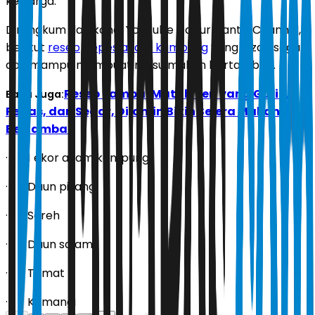
keluarga.
Dirangkum dari kanal YouTube Dapur Cantik Channel,
berikut
resep
pepes ayam kampung
yang lezat, segar,
dan mampu membuat nafsu makan bertambah.
Resep Sambal Matah Teri yang Gurih,
Baca Juga:
Pedas, dan Segar, Dijamin Bikin Selera Makan
Bertambah
· 1 ekor ayam kampung
· Daun pisang
· Sereh
· Daun salam
· Tomat
· Kemangi