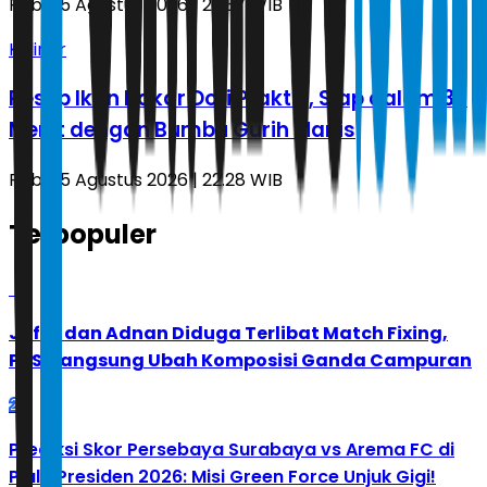
Rabu, 5 Agustus 2026 | 22.37 WIB
Kuliner
Resep Ikan Bakar Dori Praktis, Siap dalam 30
Menit dengan Bumbu Gurih Manis
Rabu, 5 Agustus 2026 | 22.28 WIB
Terpopuler
1
Jafar dan Adnan Diduga Terlibat Match Fixing,
PBSI Langsung Ubah Komposisi Ganda Campuran
2
Prediksi Skor Persebaya Surabaya vs Arema FC di
Piala Presiden 2026: Misi Green Force Unjuk Gigi!