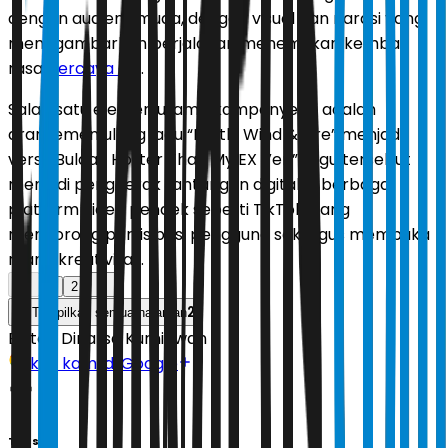
dengan audiens muda, dengan visual dan narasi yang
menggambarkan perjalanan menemukan kembali
rasa
percaya diri
.
Salah satu elemen utama kampanye ini adalah
aransemen ulang lagu “Earth, Wind & Fire” menjadi
versi “Buldak Hotter Than My EX Ver.” Lagu tersebut
menjadi penggerak tantangan digital di berbagai
platform video pendek seperti TikTok, yang
mendorong partisipasi pengguna sekaligus membuka
ruang kreativitas.
1
2
2
Tampilkan semua halaman
Editor:
Dinarsa Kurniawan
Ikuti kami di Google
Tags