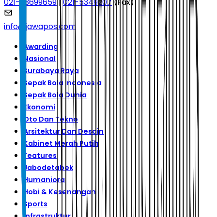
021-53699659
|
021-5349207
(Fax)
info@jawapos.com
Awarding
Nasional
Surabaya Raya
Sepak Bola Indonesia
Sepak Bola Dunia
Ekonomi
Oto Dan Tekno
Arsitektur Dan Desain
Kabinet Merah Putih
Features
Jabodetabek
Humaniora
Hobi & Kesenangan
Sports
Infrastruktur