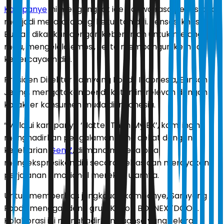
Kampanye
ini mengangkat ide bahwa rasa pedas bisa
menjadi metafora bagi kekuatan diri. Sensasi khas
Buldak dikaitkan dengan keberanian untuk melangkah
maju, mengelola emosi, serta membangun kembali
kepercayaan diri.
Presiden Direktur Samyang Foods Indonesia, Eunsan
Jeong, mengatakan pendekatan ini relevan dengan
karakter konsumen muda di Indonesia.
“Melalui kampanye ‘Hotter Than My EX’, kami ingin
menghadirkan pengalaman yang dekat dengan
keseharian
Gen Z
, di mana mereka bisa
mengekspresikan diri secara bebas dan merayakan
perjalanan emosional mereka,” ujarnya.
Untuk memperluas jangkauan kampanye, Samyang
Foods menggandeng grup K-pop BOYNEXTDOOR.
Kolaborasi ini menghadirkan nuansa yang selaras