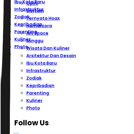
Ibu Kota Baru
Opini
Infrastruktur
Sisi Lain
Zodiak
Ternyata Hoax
Kepribadian
Humaniora
Parenting
Art Space
Kuliner
Minggu
Photo
Wisata Dan Kuliner
Arsitektur Dan Desain
Ibu Kota Baru
Infrastruktur
Zodiak
Kepribadian
Parenting
Kuliner
Photo
Follow Us