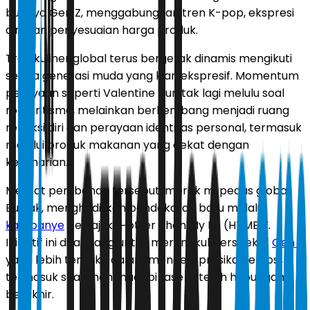
budaya Gen Z, menggabungkan tren K-pop, ekspresi
diri, dan penyesuaian harga produk.
Tren kuliner global terus bergerak dinamis mengikuti
selera generasi muda yang kian ekspresif. Momentum
perayaan seperti Valentine pun tak lagi melulu soal
romantisme, melainkan berkembang menjadi ruang
refleksi diri dan perayaan identitas personal, termasuk
melalui produk makanan yang dekat dengan
keseharian.
Melihat perubahan tersebut, merek mi pedas global,
Buldak, menghadirkan pendekatan baru melalui
kampanye
bertajuk “Hotter Than My EX (HTME)”.
Inisiatif ini dirancang untuk merangkul perspektif
Gen Z
yang lebih terbuka dalam mengekspresikan emosi,
termasuk saat menghadapi fase setelah hubungan
berakhir.