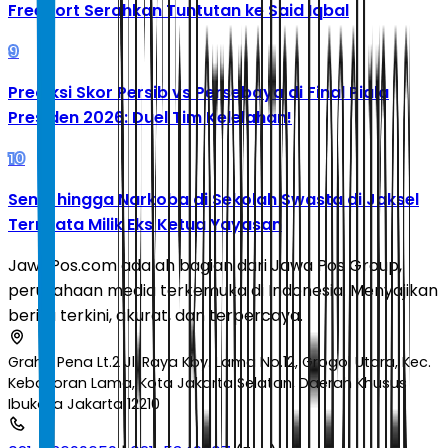
Freeport Serahkan Tuntutan ke Said Iqbal
9
Prediksi Skor Persib vs Persebaya di Final Piala
Presiden 2026: Duel Tim Kelelahan!
10
Senpi hingga Narkoba di Sekolah Swasta di Jaksel
Ternyata Milik Eks Ketua Yayasan
JawaPos.com adalah bagian dari Jawa Pos Group,
perusahaan media terkemuka di Indonesia. Menyajikan
berita terkini, akurat, dan terpercaya.
Graha Pena Lt.2 Jl. Raya Kby. Lama No.12, Grogol Utara, Kec.
Kebayoran Lama, Kota Jakarta Selatan, Daerah Khusus
Ibukota Jakarta 12210