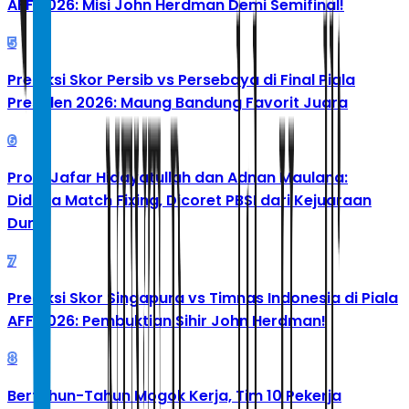
AFF 2026: Misi John Herdman Demi Semifinal!
5
Prediksi Skor Persib vs Persebaya di Final Piala
Presiden 2026: Maung Bandung Favorit Juara
6
Profil Jafar Hidayatullah dan Adnan Maulana:
Diduga Match Fixing, Dicoret PBSI dari Kejuaraan
Dunia
7
Prediksi Skor Singapura vs Timnas Indonesia di Piala
AFF 2026: Pembuktian Sihir John Herdman!
8
Bertahun-Tahun Mogok Kerja, Tim 10 Pekerja