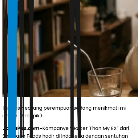
Ilustrasi seorang perempuan sedang menikmati mi
instan. (Freepik)
JawaPos.com-
Kampanye “Hotter Than My EX” dari
Samyang Foods hadir di Indonesia dengan sentuhan