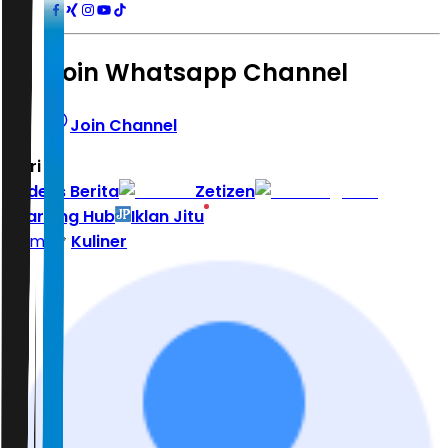
Join Whatsapp Channel
Join Channel
Hari ini
|
Indeks Berita
Zetizen
Learning Hub
Iklan Jitu
Home
Kuliner