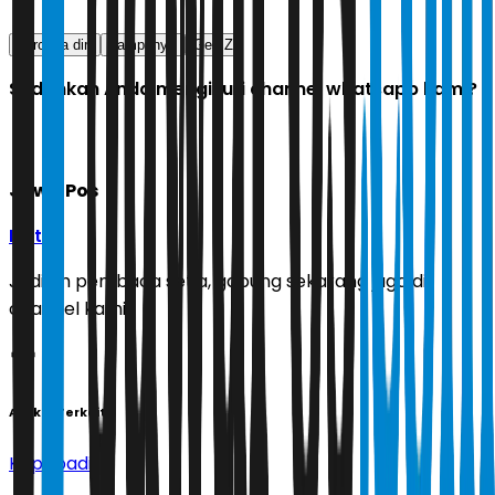
percaya diri
kampanye
Gen Z
Sudahkah Anda mengikuti channel whatsapp kami?
Jawa Pos
Ikuti
Jadilah pembaca setia, gabung sekarang juga di
channel kami!
Artikel Terkait
Kepribadian