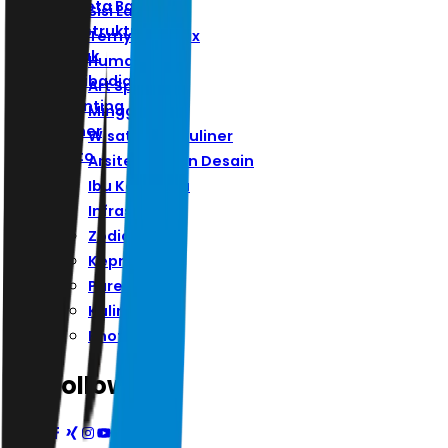
Ibu Kota Baru
Sisi Lain
Infrastruktur
Ternyata Hoax
Zodiak
Humaniora
Kepribadian
Art Space
Parenting
Minggu
Kuliner
Wisata Dan Kuliner
Photo
Arsitektur Dan Desain
Ibu Kota Baru
Infrastruktur
Zodiak
Kepribadian
Parenting
Kuliner
Photo
Follow Us