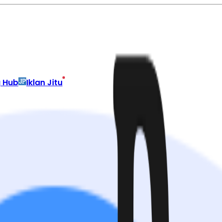
g Hub
Iklan Jitu