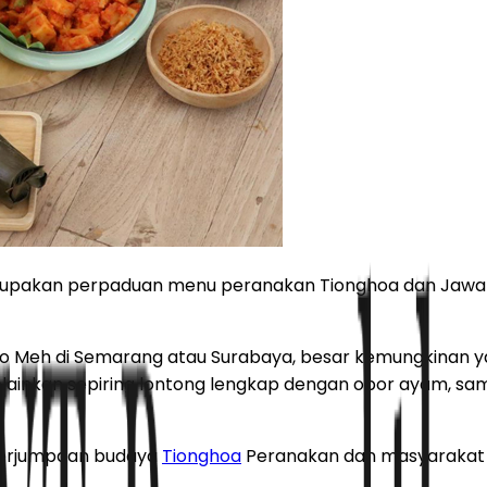
pakan perpaduan menu peranakan Tionghoa dan Jawa ini m
Meh di Semarang atau Surabaya, besar kemungkinan yan
elainkan sepiring lontong lengkap dengan opor ayam, sam
i perjumpaan budaya
Tionghoa
Peranakan dan masyaraka