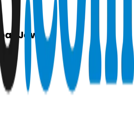
ghoa–Jawa