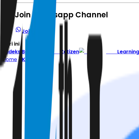
Join Whatsapp Channel
Join Channel
Hari ini
|
Indeks Berita
Zetizen
Learnin
Home
Kuliner