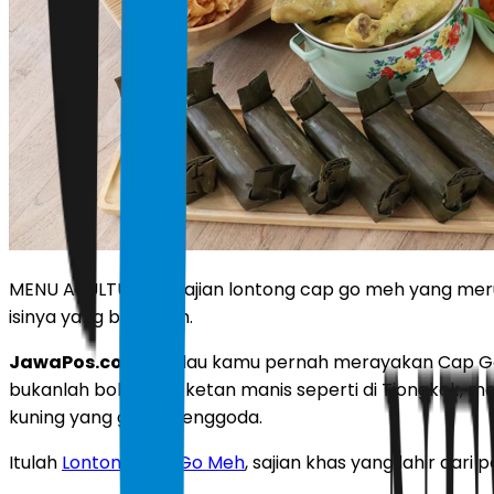
MENU AKULTURASI: Sajian lontong cap go meh yang meru
isinya yang beragam.
JawaPos.com
- Kalau kamu pernah merayakan Cap Go 
bukanlah bola-bola ketan manis seperti di Tiongkok, m
kuning yang gurih menggoda.
Itulah
Lontong Cap Go Meh
, sajian khas yang lahir dar