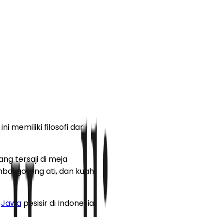
emiliki filosofi dari
g tersaji di meja
bal goreng ati, dan kuah
t
Jawa
pesisir di Indonesia.