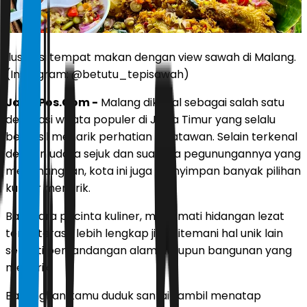
Ilustrasi tempat makan dengan view sawah di Malang.
(Instagram: @betutu_tepisawah)
JawaPos.Com -
Malang dikenal sebagai salah satu
destinasi wisata populer di Jawa Timur yang selalu
berhasil menarik perhatian wisatawan. Selain terkenal
dengan udara sejuk dan suasana pegunungannya yang
menenangkan, kota ini juga menyimpan banyak pilihan
kuliner menarik.
Bagi para pecinta kuliner, menikmati hidangan lezat
tentu terasa lebih lengkap jika ditemani hal unik lain
seperti pemandangan alam ataupun bangunan yang
menarik.
Bayangkan kamu duduk santai sambil menatap