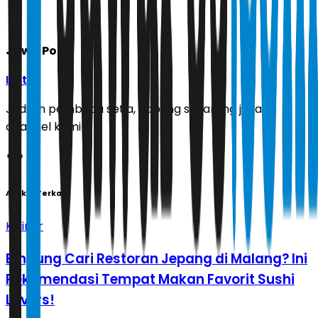
Jawa Pos
Ikuti
Jadilah pembaca setia, gabung sekarang juga di
channel kami!
Artikel Terkait
Kuliner
Bingung Cari Restoran Jepang di Malang? Ini
Rekomendasi Tempat Makan Favorit Sushi
Lovers!