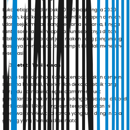
Buka setiap hari dari pukul 07.00 pagi hingga 20.30
malam, kopi kaliurang cocok untuk sarapan dengan
udara sejuk, makan siang bersama keluarga, hingga
santai sore sambil ngopi. Namun, sebaiknya datang
lebih awal karena saat jam makan siang pengunjung
biasanya membludak dan tempat ini tidak menerima
reservasi.
Betutu Tepi Sawah
Betutu tepi sawah bu Kadek, tempat makan dengan
suasana khas Bali, interior dan dekorasi etnik yang
berpadu harmonis dengan alam, membuat
pengalaman makan terasa sedang bersantap di Ubud.
Berlokasi di Jl. Raya Singosari, tempat makan ini
menawarkan view tepi sawah yang luas dengan latar
gunung yang menyejukkan mata.