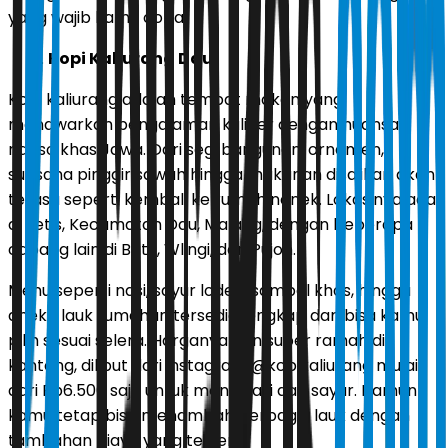
yang wajib kamu coba.
Kopi Kaliurang Dau
Kopi kaliurang adalah tempat makan yang
menawarkan pengalaman kuliner dengan nuansa
ndeso khas Jawa. Dari segi bangunan, ornamen,
suasana pinggir sawah hingga makanan disajikan akan
terasa seperti kembali ke rumah nenek. Lokasinya ada
di Jetis, Kecamatan Dau, Malang, dengan beberapa
cabang lain di Batu, Wlingi, dan Pujon.
Menu seperti nasi, sayur lodeh, sambal khas, hingga
aneka lauk rumahan tersedia lengkap dan bisa kamu
pilih sesuai selera. Harganya pun super ramah di
kantong, diliput dari instagram @kopikaliurang mulai
dari Rp6.500 saja untuk menu nasi dan sayur. Namun
kamu tetap bisa menambah berbagai lauk dengan
tambahan biaya yang tertera.