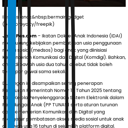
Ilustrasi anak&nbsp;bermain gadget
(photoroyalty/freepik)
JawaPos.com
– Ikatan Dokter Anak Indonesia (IDAI)
mendukung kebijakan pembatasan usia penggunaan
media sosial (medsos) bagi anak yang diinisiasi
Kementerian Komunikasi dan Digital (Komdigi). Bahkan,
anak di bawah usia dua tahun disebut tidak boleh
terpapar gawai sama sekali.
Dukungan ini disampaikan seiring penerapan
Peraturan Pemerintah Nomor 17 Tahun 2025 tentang
Tata Kelola Penyelenggaraan Sistem Elektronik dalam
Pelindungan Anak (PP TUNAS) serta aturan turunan
dari Kementerian Komunikasi dan Digital yang
mengatur pembatasan akses media sosial untuk anak
di bawah usia 16 tahun di sejumlah platform digital.