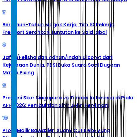
7
Bertahun-Tahun Mogok Kerja, Tim 10 Pekerja
Freeport Serahkan Tuntutan ke Said Iqbal
8
Jafar/Felisha dan Adnan/Indah Dicoret dari
Kejuaraan Dunia, PBSI Buka Suara Soal Dugaan
Match Fixing
9
Prediksi Skor Singapura vs Timnas Indonesia di Piala
AFF 2026: Pembuktian Sihir John Herdman!
10
Profil Malik Bawazier, Suami Cut Keke yang