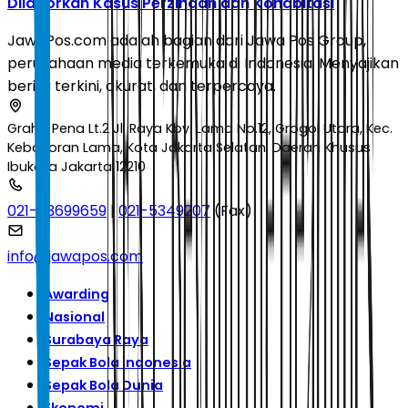
Dilaporkan Kasus Perzinaan dan Kohabitasi
JawaPos.com adalah bagian dari Jawa Pos Group,
perusahaan media terkemuka di Indonesia. Menyajikan
berita terkini, akurat, dan terpercaya.
Graha Pena Lt.2 Jl. Raya Kby. Lama No.12, Grogol Utara, Kec.
Kebayoran Lama, Kota Jakarta Selatan, Daerah Khusus
Ibukota Jakarta 12210
021-53699659
|
021-5349207
(Fax)
info@jawapos.com
Awarding
Nasional
Surabaya Raya
Sepak Bola Indonesia
Sepak Bola Dunia