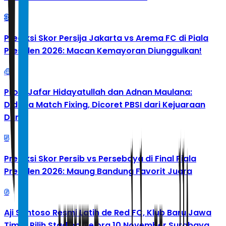
3
Prediksi Skor Persija Jakarta vs Arema FC di Piala
Presiden 2026: Macan Kemayoran Diunggulkan!
4
Profil Jafar Hidayatullah dan Adnan Maulana:
Diduga Match Fixing, Dicoret PBSI dari Kejuaraan
Dunia
5
Prediksi Skor Persib vs Persebaya di Final Piala
Presiden 2026: Maung Bandung Favorit Juara
6
Aji Santoso Resmi Latih de Red FC, Klub Baru Jawa
Timur Pilih Stadion Gelora 10 November Surabaya