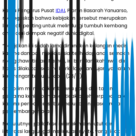
Ketua Pengurus Pusat
IDAI
, Piprim Basarah Yanuarso,
menegaskan bahwa kebijakan tersebut merupakan
langkah penting untuk melindungi tumbuh kembang
anak dari dampak negatif dunia digital.
“Kebijakan ini sudah lama dinantikan kalangan medis
karena dampak media sosial terhadap anak semakin
mengkhawatirkan. Namun, ini baru langkah awal dan
harus dilakukan secara berkelanjutan,” ujarnya dalam
keterangan tertulis, Sabtu (28/4).
dr.Piprim menegaskan bahwa pada dua tahun
pertama kehidupan, anak tidak boleh terpapar layar
karena periode tersebut merupakan masa krusial
perkembangan otak.
Menurutnya, pada fase ini anak membutuhkan
interaksi langsung dan stimulasi nyata, yang tidak bisa