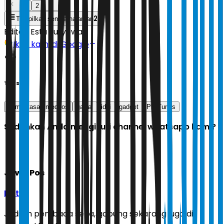
1
2
2
Tampilkan semua halaman
Editor:
Estu Suryowati
Ikuti kami di Google
Tags
pembatasan medsos
gawai
idai
gadget
PP Tunas
Sudahkah Anda mengikuti channel whatsapp kami?
Jawa Pos
Ikuti
Jadilah pembaca setia, gabung sekarang juga di