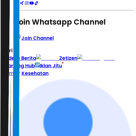
Join Whatsapp Channel
Join Channel
Hari ini
|
Indeks Berita
Zetizen
Learning Hub
Iklan Jitu
Home
Kesehatan