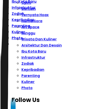
Ibu Kota Baru
Opini
Infrastruktur
Sisi Lain
Zodiak
Ternyata Hoax
Kepribadian
Humaniora
Parenting
Art Space
Kuliner
Minggu
Photo
Wisata Dan Kuliner
Arsitektur Dan Desain
Ibu Kota Baru
Infrastruktur
Zodiak
Kepribadian
Parenting
Kuliner
Photo
Follow Us