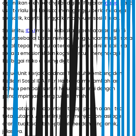
digantikan oleh perangkat digital. Paparan
gawai
pada
usia terlalu dini berisiko mengganggu perkembangan
sensorik, kognitif, hingga kemampuan sosial anak.
Selain itu,
IDAI
menilai kebijakan pembatasan usia 16
tahun sebagai batas minimal penggunaan media sosial
sudah tepat. Pada usia tersebut, anak dinilai lebih siap
secara emosional dan kognitif untuk menghadapi
berbagai risiko di ruang digital.
Ketua Unit Kerja Koordinasi Tumbuh Kembang dan
Pediatri Sosial IDAI, Fitri Hartanto, menambahkan
bahwa pembatasan ini harus dibarengi dengan
pendampingan orang tua di rumah.
“Pembatasan usia penting, tetapi peran orang tua
tetap utama. Aturan ini justru menjadi fondasi agar
orang tua bisa lebih optimal mendampingi anak,”
jelasnya.