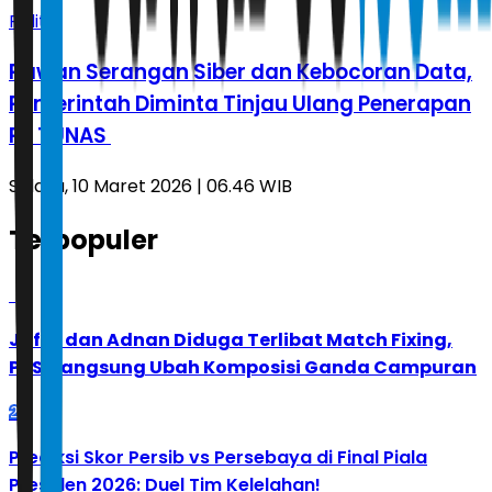
Politik
Rawan Serangan Siber dan Kebocoran Data,
Pemerintah Diminta Tinjau Ulang Penerapan
PP TUNAS
Selasa, 10 Maret 2026 | 06.46 WIB
Terpopuler
1
Jafar dan Adnan Diduga Terlibat Match Fixing,
PBSI Langsung Ubah Komposisi Ganda Campuran
2
Prediksi Skor Persib vs Persebaya di Final Piala
Presiden 2026: Duel Tim Kelelahan!