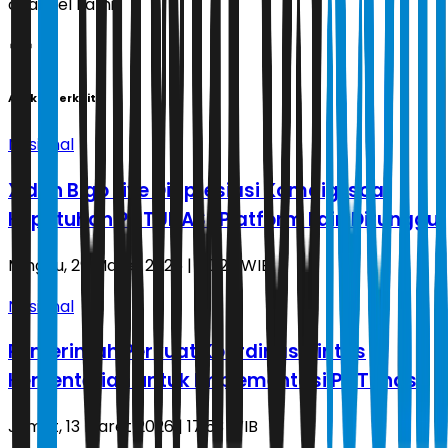
channel kami!
Artikel Terkait
Nasional
X dan Bigo Live Diapresiasi Komdigi soal
Kepatuhan PP TUNAS , Platform Lain Ditunggu
Minggu, 29 Maret 2026 | 00.22 WIB
Nasional
Pemerintah Perkuat Koordinasi Lintas
Kementerian untuk Implementasi PP Tunas
Jumat, 13 Maret 2026 | 17.53 WIB