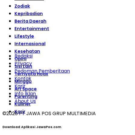
Zodiak
Kepribadian
Berita Daerah
Entertainment
Lifestyle
Internasional
Kesehatan
Redaksi
Opini
Privacy
Sisi Lain
Pedoman Pemberitaan
Ternyata Hoax
Kontak
Minggu
Karir
Art Space
Info Iklan
Parenting
About Us
Kuliner
Karir
©
2026
PT JAWA POS GRUP MULTIMEDIA
Download Aplikasi JawaPos.com