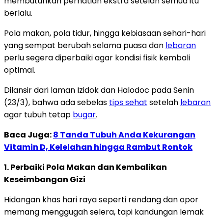
membutuhkan perhatian ekstra setelah semua itu
berlalu.
Pola makan, pola tidur, hingga kebiasaan sehari-hari
yang sempat berubah selama puasa dan
lebaran
perlu segera diperbaiki agar kondisi fisik kembali
optimal.
Dilansir dari laman I
zidok dan Halodoc
pada Senin
(23/3), bahwa ada sebelas
tips sehat
setelah
lebaran
agar tubuh tetap
bugar
.
Baca Juga:
8 Tanda Tubuh Anda Kekurangan
Vitamin D, Kelelahan hingga Rambut Rontok
1. Perbaiki Pola Makan dan Kembalikan
Keseimbangan Gizi
Hidangan khas hari raya seperti rendang dan opor
memang menggugah selera, tapi kandungan lemak