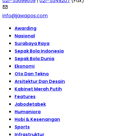
021-53699659
|
021-5349207
(Fax)
info@jawapos.com
Awarding
Nasional
Surabaya Raya
Sepak Bola Indonesia
Sepak Bola Dunia
Ekonomi
Oto Dan Tekno
Arsitektur Dan Desain
Kabinet Merah Putih
Features
Jabodetabek
Humaniora
Hobi & Kesenangan
Sports
Infrastruktur