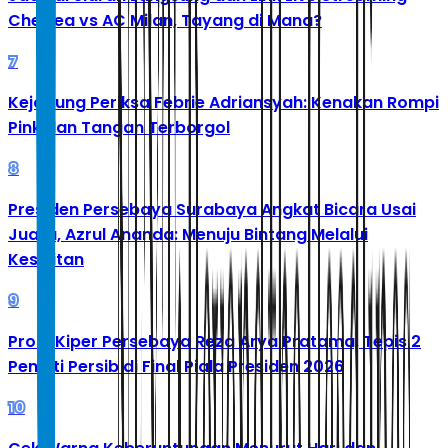
Chelsea vs AC Milan, Tayang di Mana?
7
Kejagung Periksa Febrie Adriansyah: Kenakan Rompi
Pink dan Tangan Terborgol
8
Presiden Persebaya Surabaya Angkat Bicara Usai
Juara, Azrul Ananda: Menuju Bintang Melalui
Kesulitan
9
Profil Kiper Persebaya Reza Arya Pratama, Tepis 2
Penalti Persib di Final Piala Presiden 2026
10