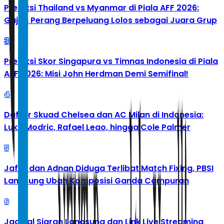
Prediksi Thailand vs Myanmar di Piala AFF 2026:
Gajah Perang Berpeluang Lolos sebagai Juara Grup
3
Prediksi Skor Singapura vs Timnas Indonesia di Piala
AFF 2026: Misi John Herdman Demi Semifinal!
4
Daftar Skuad Chelsea dan AC Milan di Indonesia:
Luka Modric, Rafael Leao, hingga Cole Palmer
5
Jafar dan Adnan Diduga Terlibat Match Fixing, PBSI
Langsung Ubah Komposisi Ganda Campuran
6
Jadwal Siaran Langsung dan Link Live Streaming