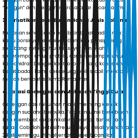
“bangun” dan mengontrol rasa lapar secara alami.
3. Perhatikan Porsi, Bukan Hanya Jenis Makanan
Makanan sehat tetap bisa bikin berat badan naik
kalau porsinya berlebihan. Gunakan prinsip piring
seimbang: setengah untuk sayur dan buah,
seperempat untuk protein, dan seperempat untuk
karbohidrat. Dengan kontrol porsi yang konsisten,
berat badan kamu cenderung lebih stabil meski pola
makan berubah selama Ramadhan.
4. Batasi Gorengan dan Makanan Tinggi Gula
Gorengan dan minuman manis memang identik
dengan suasana berbuka. Tapi konsumsi berlebihan
bisa membuat asupan kalori melonjak tanpa kamu
sadari. Cobalah batasi frekuensinya, misalnya hanya 1-
2 kali seminggu. Pilih alternatif seperti camilan