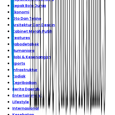
Sepak Bola Dunia
Ekonomi
Oto Dan Tekno
Arsitektur Dan Desain
Kabinet Merah Putih
Features
Jabodetabek
Humaniora
Hobi & Kesenangan
Sports
Infrastruktur
Zodiak
Kepribadian
Berita Daerah
Entertainment
Lifestyle
Internasional
Kesehatan