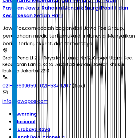
Cek Warna Keberuntungan Menurut Hari dan
Pasaran Jawa: Rahasia Menarik Energi Positif dan
Kesuksesan Setiap Hari!
JawaPos.com adalah bagian dari Jawa Pos Group,
perusahaan media terkemuka di Indonesia. Menyajikan
berita terkini, akurat, dan terpercaya.
Graha Pena Lt.2 Jl. Raya Kby. Lama No.12, Grogol Utara, Kec.
Kebayoran Lama, Kota Jakarta Selatan, Daerah Khusus
Ibukota Jakarta 12210
021-53699659
|
021-5349207
(Fax)
info@jawapos.com
Awarding
Nasional
Surabaya Raya
Sepak Bola Indonesia