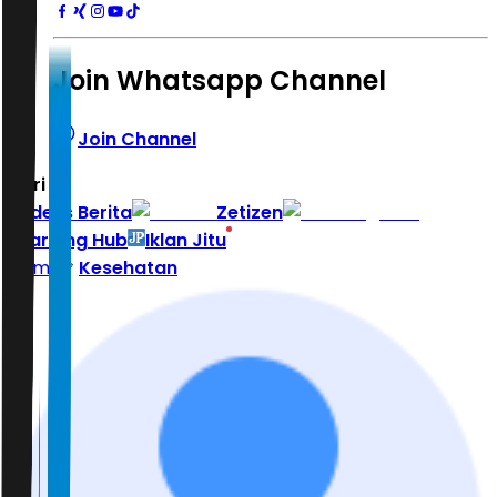
Join Whatsapp Channel
Join Channel
Hari ini
|
Indeks Berita
Zetizen
Learning Hub
Iklan Jitu
Home
Kesehatan