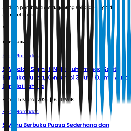
Jadilah pembaca setia, gabung sekarang juga di
channel kami!
Artikel Terkait
Hijrah Ramadan
5 Amalan Sunnah Nabi Muhammad Saat
Berbuka Puasa, Konsumsi 3 Butir Kurma Auto
Bernilai Pahala
Kamis, 5 Maret 2026 | 18.46 WIB
Hijrah Ramadan
5 Menu Berbuka Puasa Sederhana dan