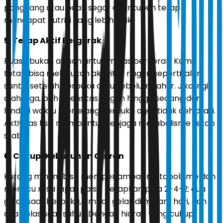
panggang atau buah segar agar tubuh tetap
mendapat nutrisi yang lebih baik.
5. Tetap Aktif Bergerak
Puasa bukan alasan untuk malas bergerak. Kamu
tetap bisa melakukan aktivitas ringan seperti jalan
santai setelah berbuka atau sebelum sahur. Jika ingin
olahraga, pilih intensitas ringan hingga sedang dan
hindari waktu menjelang berbuka agar tidak dehidrasi.
Aktivitas fisik membantu menjaga metabolisme tetap
stabil.
6. Cukupi Kebutuhan Cairan
Kurang minum bisa memperlambat metabolisme dan
memicu rasa lapar palsu. Terapkan pola 2-4-2: dua
gelas saat berbuka, empat gelas di malam hari, dan
dua gelas saat sahur. Dengan hidrasi yang cukup,