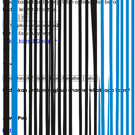
tubuh kamu bisa bekerja lebih optimal dan berat
badan lebih terkontrol.
1
2
2
Tampilkan semua halaman
Editor:
Estu Suryowati
Ikuti kami di Google
Tags
Ramadhan 1447 Hijriah
Puasa Ramadhan
sahur
Sudahkah Anda mengikuti channel whatsapp kami?
Jawa Pos
Ikuti