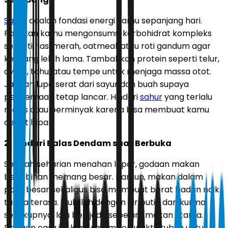
Sahur
adalah fondasi energi kamu sepanjang hari.
Pastikan kamu mengonsumsi karbohidrat kompleks
seperti nasi merah, oatmeal, atau roti gandum agar
kenyang lebih lama. Tambahkan protein seperti telur,
ayam, tahu, atau tempe untuk menjaga massa otot.
Jangan lupa serat dari sayur dan buah supaya
pencernaan tetap lancar. Hindari
sahur
yang terlalu
manis atau berminyak karena bisa membuat kamu
cepat lapar.
2. Hindari Balas Dendam saat Berbuka
Setelah seharian menahan lapar, godaan makan
berlebihan memang besar. Namun, makan dalam
porsi besar sekaligus bisa membuat berat badan naik
tanpa terasa. Mulailah dengan air putih dan kurma
secukupnya, lalu beri jeda sebelum makan utama.
Dengan cara ini, kamu memberi waktu tubuh untuk