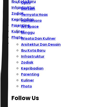
Ibu Kota Baru
Opini
Infrastruktur
Sisi Lain
Zodiak
Ternyata Hoax
Kepribadian
Humaniora
Parenting
Art Space
Kuliner
Minggu
Photo
Wisata Dan Kuliner
Arsitektur Dan Desain
Ibu Kota Baru
Infrastruktur
Zodiak
Kepribadian
Parenting
Kuliner
Photo
Follow Us