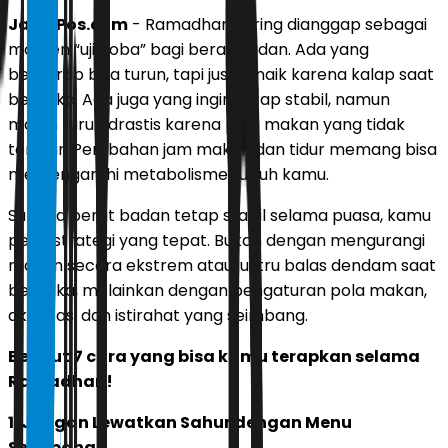
JawaPos.com
- Ramadhan sering dianggap sebagai
momen “uji coba” bagi berat badan. Ada yang
berharap bisa turun, tapi justru naik karena kalap saat
berbuka. Ada juga yang ingin tetap stabil, namun
malah turun drastis karena pola makan yang tidak
teratur. Perubahan jam makan dan tidur memang bisa
memengaruhi metabolisme tubuh kamu.
Supaya berat badan tetap stabil selama puasa, kamu
perlu strategi yang tepat. Bukan dengan mengurangi
makan secara ekstrem atau justru balas dendam saat
berbuka, melainkan dengan pengaturan pola makan,
aktivitas, dan istirahat yang seimbang.
Berikut 7 cara yang bisa kamu terapkan selama
Ramadhan!
1. Jangan Lewatkan Sahur dengan Menu
Seimbang