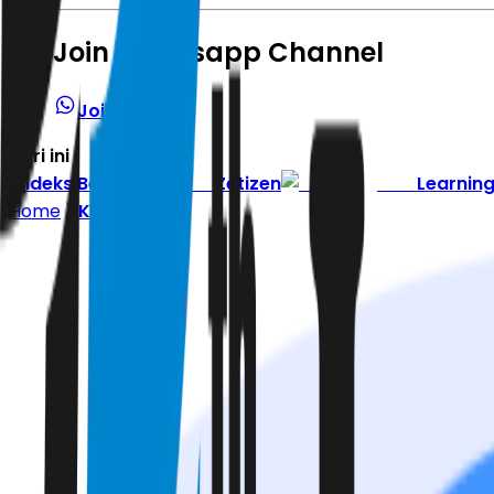
Join Whatsapp Channel
Join Channel
Hari ini
|
Indeks Berita
Zetizen
Learnin
Home
Kepribadian