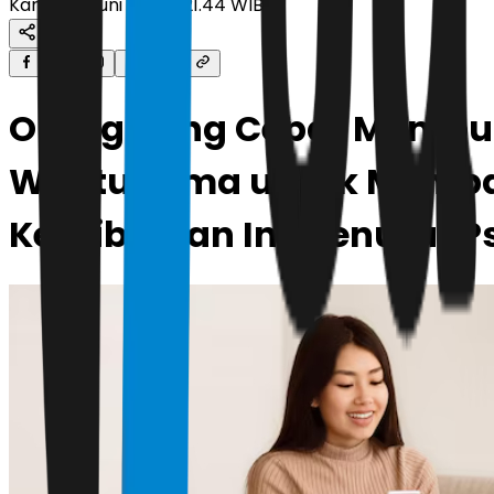
Kamis, 19 Juni 2025 | 21.44 WIB
Orang yang Cepat Membuk
Waktu Lama untuk Memba
Kepribadian Ini Menurut P