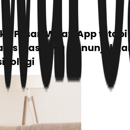
a Pesan WhatsApp tetapi
las Biasanya Menunjukka
sikologi