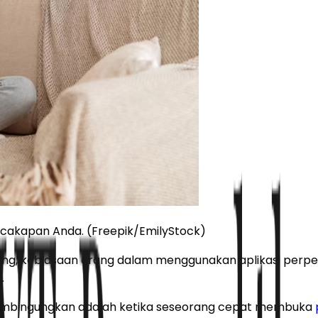
cakapan Anda. (Freepik/EmilyStock)
arang, kebiasaan orang dalam menggunakan aplikasi per
a.
membingungkan adalah ketika seseorang cepat membuka