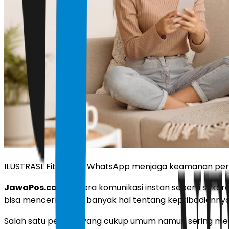
ILUSTRASI. Fitur baru WhatsApp menjaga keamanan per
JawaPos.com -
Di era komunikasi instan seperti sek
bisa mencerminkan banyak hal tentang kepribadianny
Salah satu perilaku yang cukup umum namun sering 