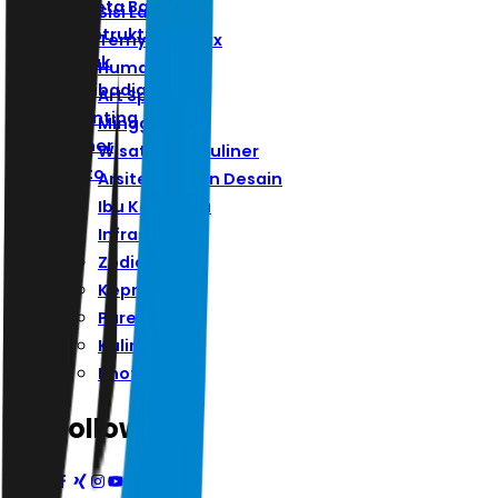
Ibu Kota Baru
Sisi Lain
Infrastruktur
Ternyata Hoax
Zodiak
Humaniora
Kepribadian
Art Space
Parenting
Minggu
Kuliner
Wisata Dan Kuliner
Photo
Arsitektur Dan Desain
Ibu Kota Baru
Infrastruktur
Zodiak
Kepribadian
Parenting
Kuliner
Photo
Follow Us