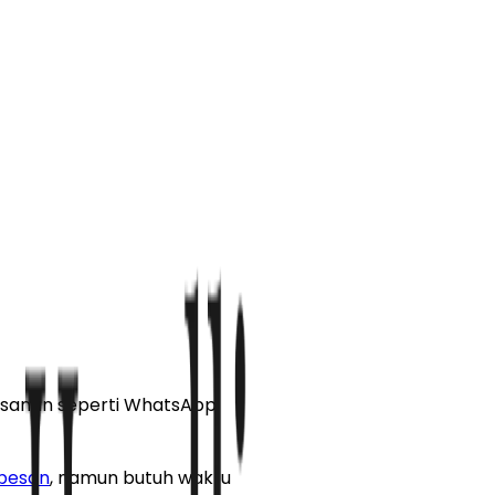
pesanan seperti WhatsApp
pesan
, namun butuh waktu