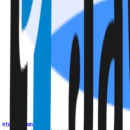
Irfan Ferdiansyah