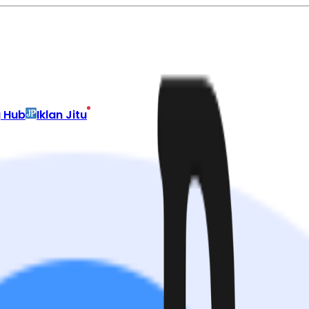
g Hub
Iklan Jitu