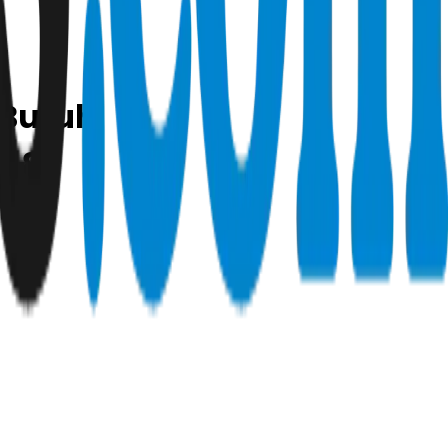
 Butuh
n 8