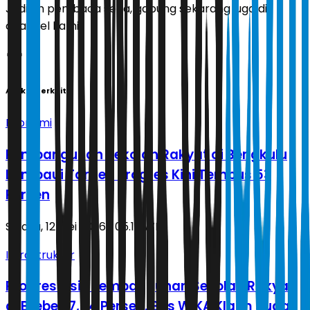
Jadilah pembaca setia, gabung sekarang juga di
channel kami!
Artikel Terkait
Ekonomi
Pembangunan Sekolah Rakyat di Bengkulu
Lampaui Target, Progres Kini Tembus 53
Persen
Selasa, 12 Mei 2026 | 05.15 WIB
Infrastruktur
Progres Fisik Pembangunan Sekolah Rakyat
di Brebes 7,44 Persen, Bos WIKA Klaim Sudah