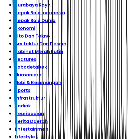
Surabaya Raya
Sepak Bola Indonesia
Sepak Bola Dunia
Ekonomi
Oto Dan Tekno
Arsitektur Dan Desain
Kabinet Merah Putih
Features
Jabodetabek
Humaniora
Hobi & Kesenangan
Sports
Infrastruktur
Zodiak
Kepribadian
Berita Daerah
Entertainment
Lifestyle