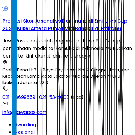
10
Prediksi Skor Arsenal vs Dortmund di Emirates Cup
2026: Mikel Arteta Punya Misi Bangkit di Emirates
JawaPos.com adalah bagian dari Jawa Pos Group,
perusahaan media terkemuka di Indonesia. Menyajikan
berita terkini, akurat, dan terpercaya.
Graha Pena Lt.2 Jl. Raya Kby. Lama No.12, Grogol Utara, Kec.
Kebayoran Lama, Kota Jakarta Selatan, Daerah Khusus
Ibukota Jakarta 12210
021-53699659
|
021-5349207
(Fax)
info@jawapos.com
Awarding
Nasional