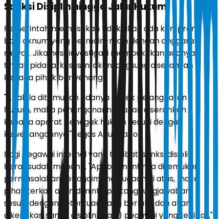
Sanksi Disiplin hingga Jalur Hukum
Pemerintah memastikan tidak akan ada kompromi
bagi oknum yang bermain-main dengan anggaran
rakyat. Jika hasil investigasi membuktikan adanya
tindak pidana, kasus ini akan langsung diserahkan
kepada pihak berwenang.
"Apabila ditemukan adanya aspek pelanggaran
hukum, maka penanganannya akan diserahkan
kepada aparat penegak hukum sesuai dengan
kewenangannya," tegas Agus Jabo.
Bagi pegawai internal yang terlibat, sanksi disiplin
berat sudah menanti. "Apabila nantinya ditemukan
permasalahan sebagaimana dugaan di atas, maka
pihak terkait akan diminta pertanggungjawaban
sesuai dengan ketentuan yang berlaku dan akan
dikenakan sanksi disiplin (bagi) pegawai yang terlibat,"