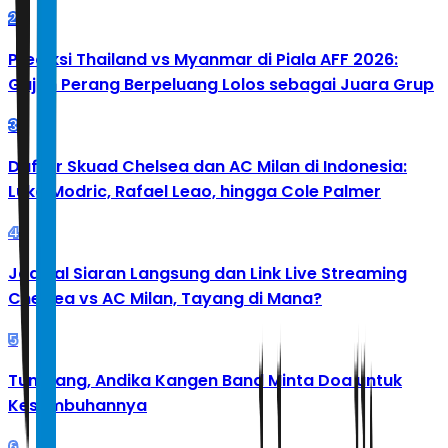
2
Prediksi Thailand vs Myanmar di Piala AFF 2026:
Gajah Perang Berpeluang Lolos sebagai Juara Grup
3
Daftar Skuad Chelsea dan AC Milan di Indonesia:
Luka Modric, Rafael Leao, hingga Cole Palmer
4
Jadwal Siaran Langsung dan Link Live Streaming
Chelsea vs AC Milan, Tayang di Mana?
5
Tumbang, Andika Kangen Band Minta Doa untuk
Kesembuhannya
6