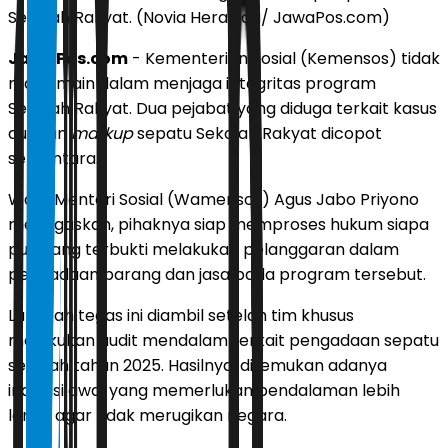
Sekolah Rakyat. (Novia Herawati/ JawaPos.com)
JawaPos.com
- Kementerian Sosial (Kemensos) tidak
main-main dalam menjaga integritas program
Sekolah Rakyat. Dua pejabat yang diduga terkait kasus
dugaan
markup
sepatu Sekolah Rakyat dicopot
sementara.
Wakil Menteri Sosial (Wamensos) Agus Jabo Priyono
menegaskan, pihaknya siap memproses hukum siapa
pun yang terbukti melakukan pelanggaran dalam
pengadaan barang dan jasa pada program tersebut.
Langkah tegas ini diambil setelah tim khusus
melakukan audit mendalam terkait pengadaan sepatu
sekolah tahun 2025. Hasilnya, ditemukan adanya
indikasi awal yang memerlukan pendalaman lebih
lanjut agar tidak merugikan negara.