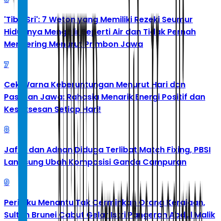
'Tibo Sri': 7 Weton yang Memiliki Rezeki Seumur
Hidupnya Mengalir Seperti Air dan Tidak Pernah
Mengering Menurut Primbon Jawa
7
Cek Warna Keberuntungan Menurut Hari dan
Pasaran Jawa: Rahasia Menarik Energi Positif dan
Kesuksesan Setiap Hari!
8
Jafar dan Adnan Diduga Terlibat Match Fixing, PBSI
Langsung Ubah Komposisi Ganda Campuran
9
Perilaku Menantu Tak Cerminkan Orang Kerajaan,
Sultan Brunei Cabut Gelar Istri Pangeran Abdul Malik