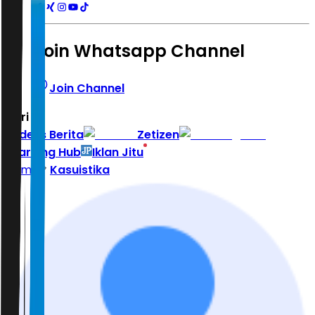
Join Whatsapp Channel
Join Channel
Hari ini
|
Indeks Berita
Zetizen
Learning Hub
Iklan Jitu
Home
Kasuistika