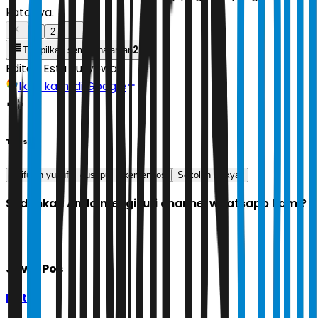
katanya.
1
2
2
Tampilkan semua halaman
Editor:
Estu Suryowati
Ikuti kami di Google
Tags
saifulah yusuf
gus ipul
kemensos
Sekolah Rakyat
Sudahkah Anda mengikuti channel whatsapp kami?
Jawa Pos
Ikuti