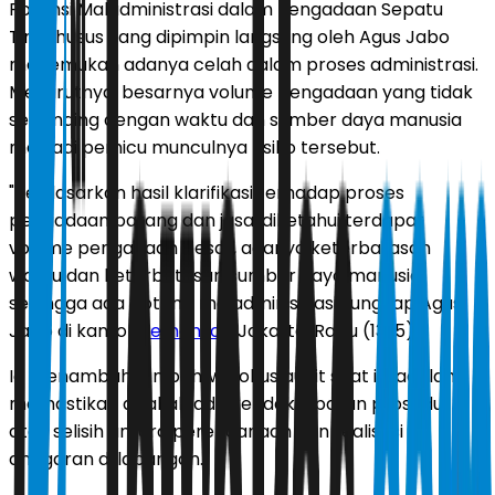
Potensi Maladministrasi dalam Pengadaan Sepatu
Tim khusus yang dipimpin langsung oleh Agus Jabo
menemukan adanya celah dalam proses administrasi.
Menurutnya, besarnya volume pengadaan yang tidak
sebanding dengan waktu dan sumber daya manusia
menjadi pemicu munculnya risiko tersebut.
"Berdasarkan hasil klarifikasi terhadap proses
pengadaan barang dan jasa, diketahui terdapat
volume pengadaan besar, adanya keterbatasan
waktu dan keterbatasan sumber daya manusia,
sehingga ada potensi maladministrasi," ungkap Agus
Jabo di kantor
Kemensos
, Jakarta, Rabu (13/5).
Ia menambahkan bahwa fokus audit saat ini adalah
memastikan apakah ada ketidaktepatan prosedur
atau selisih antara perencanaan dan realisasi
anggaran di lapangan.