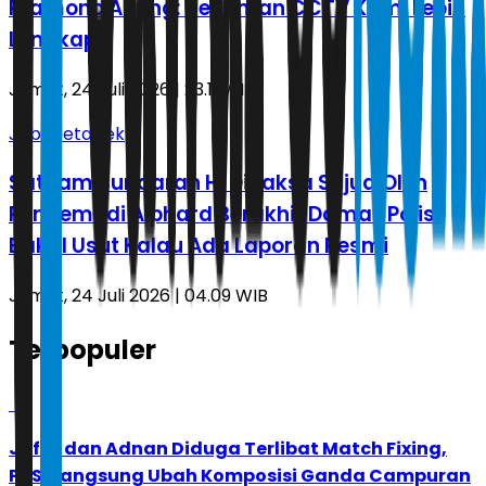
Pramono Anung: Rekaman CCTV Kami Lebih
Lengkap
Jumat, 24 Juli 2026 | 23.11 WIB
Jabodetabek
Satpam Bundaran HI Dipaksa Sujud Oleh
Pengemudi Alphard Berakhir Damai, Polisi
Bakal Usut Kalau Ada Laporan Resmi
Jumat, 24 Juli 2026 | 04.09 WIB
Terpopuler
1
Jafar dan Adnan Diduga Terlibat Match Fixing,
PBSI Langsung Ubah Komposisi Ganda Campuran