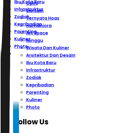
Ibu Kota Baru
Opini
Infrastruktur
Sisi Lain
Zodiak
Ternyata Hoax
Kepribadian
Humaniora
Parenting
Art Space
Kuliner
Minggu
Photo
Wisata Dan Kuliner
Arsitektur Dan Desain
Ibu Kota Baru
Infrastruktur
Zodiak
Kepribadian
Parenting
Kuliner
Photo
Follow Us