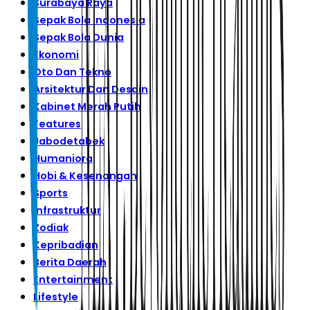
Surabaya Raya
Sepak Bola Indonesia
Sepak Bola Dunia
Ekonomi
Oto Dan Tekno
Arsitektur Dan Desain
Kabinet Merah Putih
Features
Jabodetabek
Humaniora
Hobi & Kesenangan
Sports
Infrastruktur
Zodiak
Kepribadian
Berita Daerah
Entertainment
Lifestyle