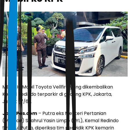
MEWAH: Mobil Toyota Vellfire yang dikembalikan
Kemal Redindo terparkir di gedung KPK, Jakarta,
Jumat (7/6).
JawaPos.com
– Putra eks Menteri Pertanian
(Mentan) Syahrul Yasin Limpo (SYL), Kemal Redindo
Syahrul Putra, diperiksa tim penyidik KPK kemarin