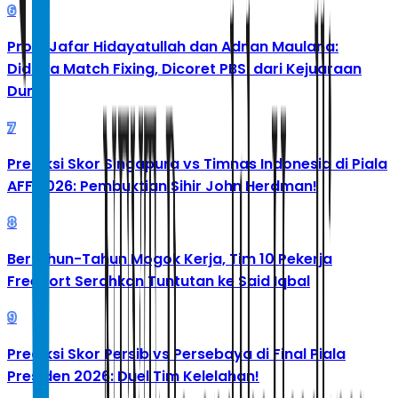
6
Profil Jafar Hidayatullah dan Adnan Maulana:
Diduga Match Fixing, Dicoret PBSI dari Kejuaraan
Dunia
7
Prediksi Skor Singapura vs Timnas Indonesia di Piala
AFF 2026: Pembuktian Sihir John Herdman!
8
Bertahun-Tahun Mogok Kerja, Tim 10 Pekerja
Freeport Serahkan Tuntutan ke Said Iqbal
9
Prediksi Skor Persib vs Persebaya di Final Piala
Presiden 2026: Duel Tim Kelelahan!