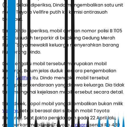
(7/6). Selain diperiksa, Dindo mengembalikan satu unit
mobil Toyota Vellfire putih ke komisi antirasuah
tersebut.
Saat Dindo diperiksa, mobil dengan nomor polisi B 1105
SQH itu sudah terparkir di belakang Gedung Merah
Putih. "Saya mewakili keluarga menyerahkan barang
itu," terang Dindo.
Dia mengaku mobil tersebut merupakan mobil
keluarga. Belum jelas duduk perkara pengembalian
mobil
Vellfire
itu. Dindo mengaku mobil tersebut
merupakan kendaraan yang disewa keluarga. Dia tidak
tahu mengenai kejelasan mobil tersebut secara detail.
Saat dicek, nopol mobil yang dikembalikan bukan milik
Vellfire
, tetapi berasal dari sebuah mobil Toyota
Fortuner. Saat fakta persidangan pada 22 April lalu,
dipaparkan mobil jenis Toyota
Alphard
senilai Rp 430