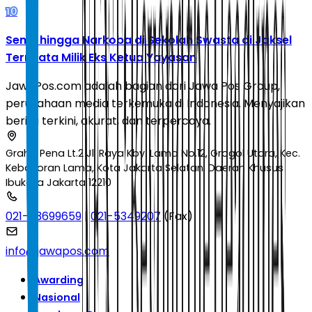
10
Senpi hingga Narkoba di Sekolah Swasta di Jaksel
Ternyata Milik Eks Ketua Yayasan
JawaPos.com adalah bagian dari Jawa Pos Group,
perusahaan media terkemuka di Indonesia. Menyajikan
berita terkini, akurat, dan terpercaya.
Graha Pena Lt.2 Jl. Raya Kby. Lama No.12, Grogol Utara, Kec.
Kebayoran Lama, Kota Jakarta Selatan, Daerah Khusus
Ibukota Jakarta 12210
021-53699659
|
021-5349207
(Fax)
info@jawapos.com
Awarding
Nasional