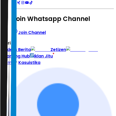
Join Whatsapp Channel
Join Channel
Hari ini
|
Indeks Berita
Zetizen
Learning Hub
Iklan Jitu
Home
Kasuistika