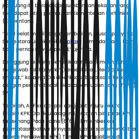
juta. Uang itu berasal dari sumbangan rekanan yang
mendapat jatah proyek dari Kementerian Pertanian
(Kementan).
’’Soal pelat mobil yang dikembalikan, urusan penyewa.
Sementara, untuk mobil
Alphard
kami tidak tahu. Kami
tidak pernah sewa Alphard,’’ ujarnya.
Disinggung tentang pemeriksaannya kemarin, Dindo
menjawab tak banyak. ’’(Pemeriksaan, Red) cukup
singkat,’’ katanya. Dia diperiksa sebagai saksi terkait
dengan perkara tindak pidana pencucian uang (TPPU)
SYL.
Terpisah, Ali Fikri dicopot dari jabatan juru bicara
(Jubir) KPK. Dia diduga diganti lantaran pimpinan KPK
tak senang. Pada Kamis (6/6), Ali memberikan
pernyataan bahwa dirinya setuju atas statemen Ketua
Dewan Pengawas (KPK) Tumpak Panggabean di