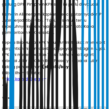
gedung DPR. Pimpinan KPK saat ini perlu dievaluasi.
Kemarin Ali mengungkapkan, pencopotannya dari Plt
Jubir terjadi tiba-tiba. ’’Tapi, itu semua tentu
sepenuhnya kewenangan pimpinan,’’ kata Kabag
pemberitaan KPK tersebut.
Kepala Biro Humas KPK Yuyuk Andriati Iskak menyebut
pergantian ini hanya sebagai upaya pembagian tugas.
KPK kini menempatkan Tessa Mahardika Sugiarto
sebagai Jubir KPK dan Budi Prasetyo sebagai Jubir
bidang pencegahan.
(elo/c14/bay)
Editor:
Ilham Safutra
Ikuti kami di Google
Tags