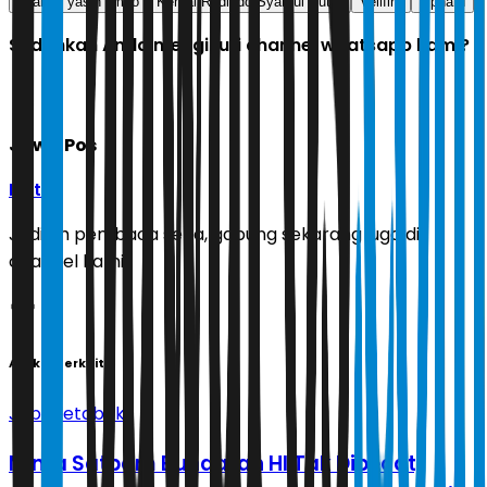
syahrul yasin limpo
Kemal Redindo Syahrul Putra
Vellfire
alphard
Sudahkah Anda mengikuti channel whatsapp kami?
Jawa Pos
Ikuti
Jadilah pembaca setia, gabung sekarang juga di
channel kami!
Artikel Terkait
Jabodetabek
Minta Satpam Bundaran HI Tak Dipecat,