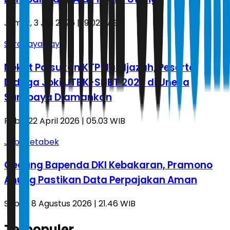
Jumat, 3 Juli 2026 | 19.02 WIB
Surabaya Raya
Nekat Palsukan KTP dan Ijazah, Peserta
Diduga Joki UTBK-SNBT 2026 di Unesa
Surabaya Diamankan
Rabu, 22 April 2026 | 05.03 WIB
Jabodetabek
Gedung Bapenda DKI Kebakaran, Pramono
Anung Pastikan Data Perpajakan Aman
Sabtu, 8 Agustus 2026 | 21.46 WIB
Terpopuler