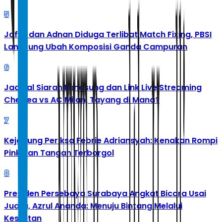
5
Jafar dan Adnan Diduga Terlibat Match Fixing, PBSI
Langsung Ubah Komposisi Ganda Campuran
6
Jadwal Siaran Langsung dan Link Live Streaming
Chelsea vs AC Milan, Tayang di Mana?
7
Kejagung Periksa Febrie Adriansyah: Kenakan Rompi
Pink dan Tangan Terborgol
8
Presiden Persebaya Surabaya Angkat Bicara Usai
Juara, Azrul Ananda: Menuju Bintang Melalui
Kesulitan