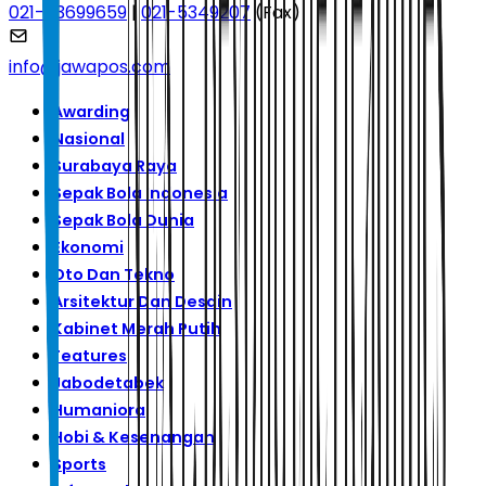
021-53699659
|
021-5349207
(Fax)
info@jawapos.com
Awarding
Nasional
Surabaya Raya
Sepak Bola Indonesia
Sepak Bola Dunia
Ekonomi
Oto Dan Tekno
Arsitektur Dan Desain
Kabinet Merah Putih
Features
Jabodetabek
Humaniora
Hobi & Kesenangan
Sports