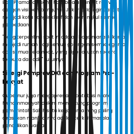
Bagi Pramono, esensi halalbihalal sangat relevan
dengan visi pembangunan Jakarta. Ia ingin Jakarta
menjadi kota yang inklusif dan merangkul semua
perbedaan.
"Yang terpenting saat ini adalah bagaimana Jakarta
menjadi rumah bagi semua golongan, semua agama,
dan semua kelompok, yang diperlakukan secara
terbuka dan adil," tuturnya.
Sinergi Pemprov DKI dan Program Pro-
Rakyat
Gubernur juga mengapresiasi kontribusi nyata
Muhammadiyah dalam mendukung program
pemerintah. Salah satu kerja sama yang paling
dirasakan manfaatnya adalah terkait masalah
pendidikan warga.