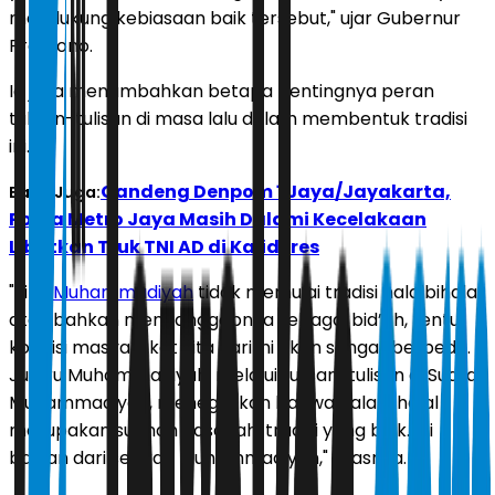
mendukung kebiasaan baik tersebut," ujar Gubernur
Pramono.
Ia juga menambahkan betapa pentingnya peran
tulisan-tulisan di masa lalu dalam membentuk tradisi
ini.
Gandeng Denpom 1 Jaya/Jayakarta,
Baca Juga:
Polda Metro Jaya Masih Dalami Kecelakaan
Libatkan Truk TNI AD di Kalideres
"Jika
Muhammadiyah
tidak memulai tradisi halalbihalal,
atau bahkan menganggapnya sebagai bid’ah, tentu
kondisi masyarakat kita hari ini akan sangat berbeda.
Justru Muhammadiyah, melalui tulisan-tulisan di Suara
Muhammadiyah, menegaskan bahwa halalbihalal
merupakan sunnah hasanah, tradisi yang baik. Ini
bagian dari sejarah Muhammadiyah," jelasnya.