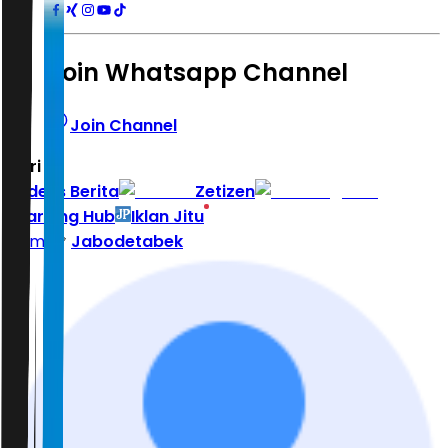
Join Whatsapp Channel
Join Channel
Hari ini
|
Indeks Berita
Zetizen
Learning Hub
Iklan Jitu
Home
Jabodetabek