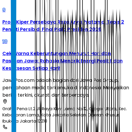
9
Profil Kiper Persebaya Reza Arya Pratama, Tepis 2
Penalti Persib di Final Piala Presiden 2026
10
Cek Warna Keberuntungan Menurut Hari dan
Pasaran Jawa: Rahasia Menarik Energi Positif dan
Kesuksesan Setiap Hari!
JawaPos.com adalah bagian dari Jawa Pos Group,
perusahaan media terkemuka di Indonesia. Menyajikan
berita terkini, akurat, dan terpercaya.
Graha Pena Lt.2 Jl. Raya Kby. Lama No.12, Grogol Utara, Kec.
Kebayoran Lama, Kota Jakarta Selatan, Daerah Khusus
Ibukota Jakarta 12210