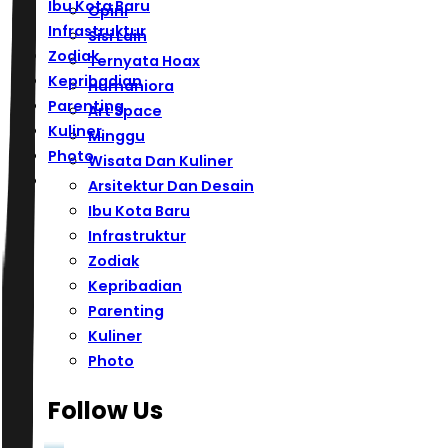
Ibu Kota Baru
Opini
Infrastruktur
Sisi Lain
Zodiak
Ternyata Hoax
Kepribadian
Humaniora
Parenting
Art Space
Kuliner
Minggu
Photo
Wisata Dan Kuliner
Arsitektur Dan Desain
Ibu Kota Baru
Infrastruktur
Zodiak
Kepribadian
Parenting
Kuliner
Photo
Follow Us