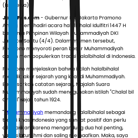
(Istimewa)
JawaPos.com
- Gubernur DKI Jakarta Pramono
Anung menghadiri acara halalbihalal Idulfitri 1447 H
bersama Pimpinan Wilayah Muhammadiyah DKI
Jakarta, Sabtu (4/4). Dalam momen tersebut,
Pramono menyoroti peran besar Muhammadiyah
dalam mempopulerkan tradisi halalbihalal di Indonesia.
Pramono menjelaskan bahwa istilah halalbihalal
memiliki akar sejarah yang kuat di Muhammadiyah.
Berdasarkan catatan sejarah, Majalah Suara
Muhammadiyah sudah menggunakan istilah "Chalal bil
Chalal" sejak tahun 1924.
"
Muhammadiyah
memandang halalbihalal sebagai
tradisi khas Indonesia yang sangat positif dan perlu
dilestarikan, karena mengandung dua hal penting,
yaitu silaturahmi dan saling memaafkan. Maka, saya