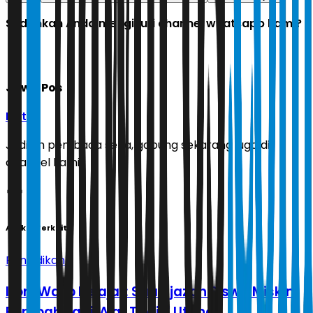
Sudahkah Anda mengikuti channel whatsapp kami?
Jawa Pos
Ikuti
Jadilah pembaca setia, gabung sekarang juga di
channel kami!
Artikel Terkait
Pendidikan
Ironi Wajib Belajar: Saat Ijazah Siswa Miskin
Berubah Jadi 'Alat Tagih' Utang