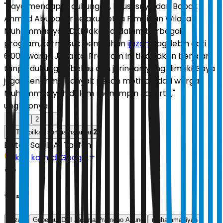
"Saya mendapat dukungan, khususnya dari Bapak
Ahmad Abubakar selaku Ketua Pimpinan Wilayah
Muhammadiyah DKI Jakarta, dalam berbagai
program, termasuk pemutihan
ijazah
bagi lebih dari
6.000 warga Jakarta. Program ini tidak akan berjalan
tanpa dukungan beliau dan jaringan yang dimiliki. Saya
juga menerima banyak pesan motivasi dari warga
Muhammadiyah dalam memimpin Jakarta,"
ungkapnya.
1
2
2
Tampilkan semua halaman
Editor:
Sabik Aji Taufan
Ikuti kami di Google
Tags
ijazah
Gubernur DKI Jakarta Pramono Anung
muhammadiyah