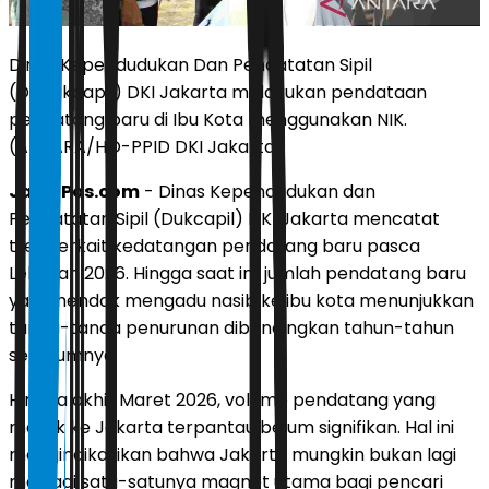
Dinas Kependudukan Dan Pencatatan Sipil
(Disdukcapil) DKI Jakarta melakukan pendataan
pendatang baru di Ibu Kota menggunakan NIK.
(ANTARA/HO-PPID DKI Jakarta)
JawaPos.com
- Dinas Kependudukan dan
Pencatatan Sipil (Dukcapil) DKI Jakarta mencatat
tren terkait kedatangan pendatang baru pasca
Lebaran 2026. Hingga saat ini, jumlah pendatang baru
yang hendak mengadu nasib ke ibu kota menunjukkan
tanda-tanda penurunan dibandingkan tahun-tahun
sebelumnya.
Hingga akhir Maret 2026, volume pendatang yang
masuk ke Jakarta terpantau belum signifikan. Hal ini
mengindikasikan bahwa Jakarta mungkin bukan lagi
menjadi satu-satunya magnet utama bagi pencari