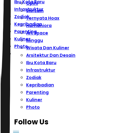
Ibu Kota Baru
Opini
Infrastruktur
Sisi Lain
Zodiak
Ternyata Hoax
Kepribadian
Humaniora
Parenting
Art Space
Kuliner
Minggu
Photo
Wisata Dan Kuliner
Arsitektur Dan Desain
Ibu Kota Baru
Infrastruktur
Zodiak
Kepribadian
Parenting
Kuliner
Photo
Follow Us