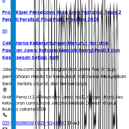
9
Profil Kiper Persebaya Reza Arya Pratama, Tepis 2
Penalti Persib di Final Piala Presiden 2026
10
Cek Warna Keberuntungan Menurut Hari dan
Pasaran Jawa: Rahasia Menarik Energi Positif dan
Kesuksesan Setiap Hari!
JawaPos.com adalah bagian dari Jawa Pos Group,
perusahaan media terkemuka di Indonesia. Menyajikan
berita terkini, akurat, dan terpercaya.
Graha Pena Lt.2 Jl. Raya Kby. Lama No.12, Grogol Utara, Kec.
Kebayoran Lama, Kota Jakarta Selatan, Daerah Khusus
Ibukota Jakarta 12210
021-53699659
|
021-5349207
(Fax)