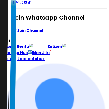
Join Whatsapp Channel
Join Channel
Hari ini
|
Indeks Berita
Zetizen
Learning Hub
Iklan Jitu
Home
Jabodetabek