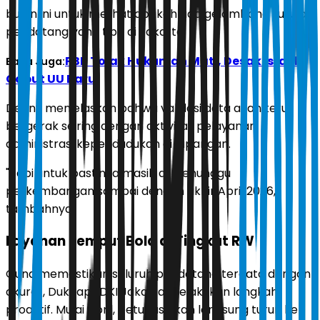
bulan ini untuk melihat apakah ada gelombang susulan
pendatang yang tiba di Jakarta.
PBB Tolak Hukuman Mati, Desak Israel
Baca Juga:
Cabut UU Baru
Denny menjelaskan bahwa validasi data akan terus
bergerak seiring dengan aktivitas pelayanan
administrasi kependudukan di lapangan.
"Tapi untuk pastinya masih di menunggu
perkembangan sampai dengan akhir April 2026,"
tambahnya.
Layanan Jemput Bola di Tingkat RW
Guna memastikan seluruh pendatang terdata dengan
akurat, Dukcapil DKI Jakarta melakukan langkah
proaktif. Mulai April, petugas akan langsung turun ke