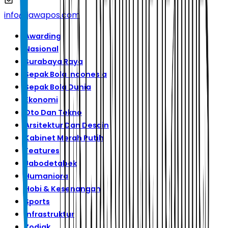
info@jawapos.com
Awarding
Nasional
Surabaya Raya
Sepak Bola Indonesia
Sepak Bola Dunia
Ekonomi
Oto Dan Tekno
Arsitektur Dan Desain
Kabinet Merah Putih
Features
Jabodetabek
Humaniora
Hobi & Kesenangan
Sports
Infrastruktur
Zodiak