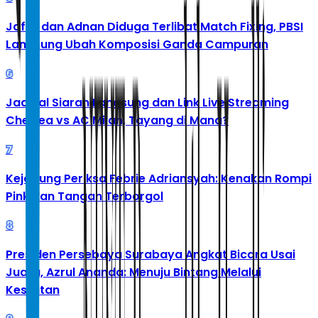
Jafar dan Adnan Diduga Terlibat Match Fixing, PBSI
Langsung Ubah Komposisi Ganda Campuran
6
Jadwal Siaran Langsung dan Link Live Streaming
Chelsea vs AC Milan, Tayang di Mana?
7
Kejagung Periksa Febrie Adriansyah: Kenakan Rompi
Pink dan Tangan Terborgol
8
Presiden Persebaya Surabaya Angkat Bicara Usai
Juara, Azrul Ananda: Menuju Bintang Melalui
Kesulitan