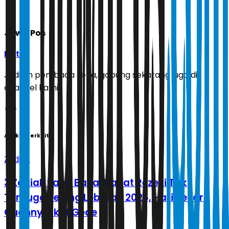
Jawa Pos
Ikuti
Jadilah pembaca setia, gabung sekarang juga di
channel kami!
Artikel Terkait
Zodiak
3 Zodiak yang Bakal Dapat Rezeki Tak
Terduga Jelang Lebaran 2026, Hari Besar
Cuannya Ikut Gede