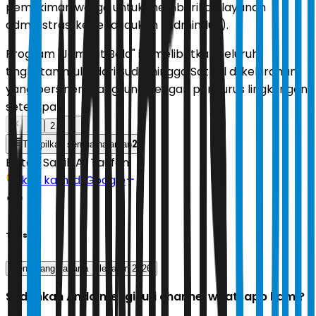
pemukiman warga untuk memberikan layanan
administrasi kependudukan (Adminduk).
Program "Jemput Bola" ini melibatkan seluruh
tingkatan mulai dari Sudin hingga Satpel di kelurahan,
yang bersinergi langsung dengan pengurus lingkungan
setempat.
1
2
2
Tampilkan semua halaman
Editor:
Sabik Aji Taufan
Ikuti kami di Google
Tags
Pendatang Jakarta
lebaran 2026
Sudahkah Anda mengikuti channel whatsapp kami?