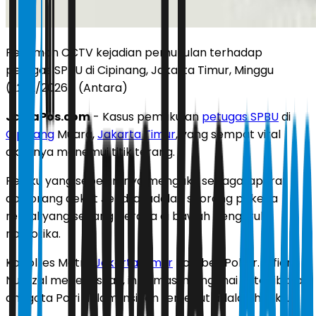
Rekaman CCTV kejadian pemukulan terhadap
petugas SPBU di Cipinang, Jakarta Timur, Minggu
(22/2/2026). (Antara)
JawaPos.com
- Kasus pemukulan
petugas SPBU
di
Cipinang
Muara,
Jakarta Timur
, yang sempat viral
akhirnya menemui titik terang.
Pelaku yang sebelumnya mengaku sebagai aparat
dan orang dekat Jendral adalah seorang pekerja
rental yang sedang berada di bawah pengaruh
narkotika.
Kapolres Metro
Jakarta Timur
Kombes Pol Dr. Alfian
Nurrizal menegaskan, informasi mengenai keterlibatan
anggota Polri dalam insiden tersebut adalah hoaks.