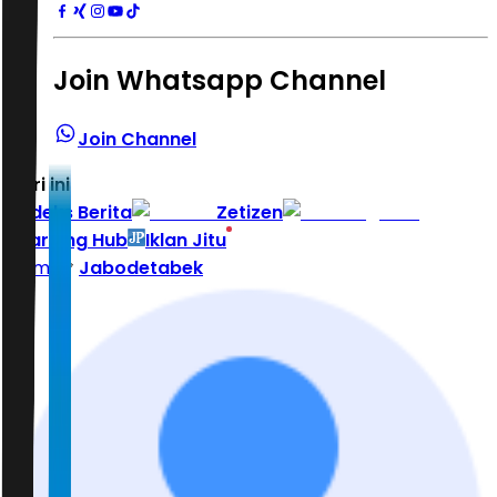
Join Whatsapp Channel
Join Channel
Hari ini
|
Indeks Berita
Zetizen
Learning Hub
Iklan Jitu
Home
Jabodetabek