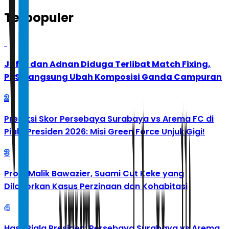
Terpopuler
1
Jafar dan Adnan Diduga Terlibat Match Fixing,
PBSI Langsung Ubah Komposisi Ganda Campuran
2
Prediksi Skor Persebaya Surabaya vs Arema FC di
Piala Presiden 2026: Misi Green Force Unjuk Gigi!
3
Profil Malik Bawazier, Suami Cut Keke yang
Dilaporkan Kasus Perzinaan dan Kohabitasi
4
Hasil Piala Presiden: Persebaya Surabaya vs Arema