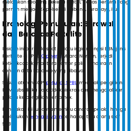
melainkan seorang pekerja rental," tegas perwira yang
pernah menjadi Kapolsek di Gubeng, Surabaya, itu.
Kronologi Pemukulan: Berawal
dari Barcode Pertalite
Insiden ini bermula saat pelaku ingin mengisi BBM jenis
Pertalite di SPBU
Cipinang
Muara. Namun, terjadi
ketidakcocokan antara nomor polisi kendaraan
dengan data barcode yang dibawa.
Sesuai aturan SOP,
petugas SPBU
menolak pengisian
BBM subsidi jika data tidak sinkron dan mengarahkan
pelaku ke pengisian Pertamax.
Penolakan ini rupanya memicu amarah pelaku hingga
melakukan
penganiayaan
terhadap tiga orang staf
SPBU.