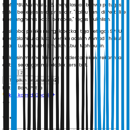
Staf SPBU Mukhlisin, 38, menjelaskan bahwa petugas
sudah bekerja sesuai prosedur. "Kalau yang di Pertalite
memang harus pakai barcode," tegas Mukhlisin.
Aksi koboi pelaku mengakibatkan tiga petugas SPBU
mengalami luka-luka. Mereka adalah Ahmad Khoirul
Anam, Lukmanul Hakim, dan Abud Mahmudin.
Mukhlisin merinci luka yang diderita rekan-rekannya
akibat serangan mendadak tersebut.
1
2
2
Tampilkan semua halaman
Editor:
Bayu Putra
Ikuti kami di Google
Tags