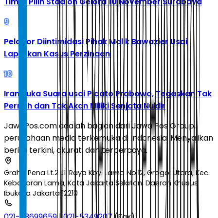
Timur Pilih Stadion Gelora 10 November Surabaya
9
Pelapor Diintimidasi Pihak Malik Bawazier Usai
Laporkan Kasus Perzinaan
10
Iran Buka Suara usai Pidato Prabowo, Tegaskan Tak
Pernah dan Tak Akan Miliki Senjata Nuklir
JawaPos.com adalah bagian dari Jawa Pos Group,
perusahaan media terkemuka di Indonesia. Menyajikan
berita terkini, akurat, dan terpercaya.
Graha Pena Lt.2 Jl. Raya Kby. Lama No.12, Grogol Utara, Kec.
Kebayoran Lama, Kota Jakarta Selatan, Daerah Khusus
Ibukota Jakarta 12210
021-53699659
|
021-5349207
(Fax)