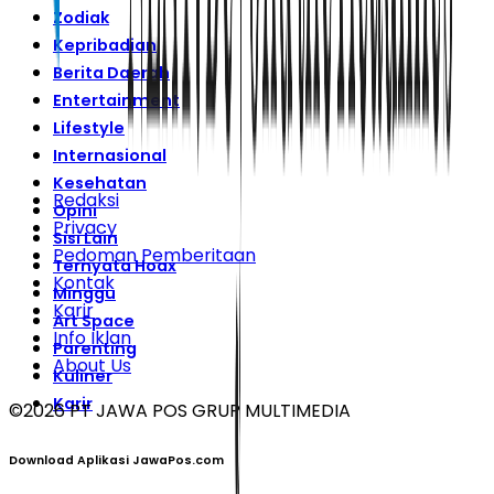
Zodiak
Kepribadian
Berita Daerah
Entertainment
Lifestyle
Internasional
Kesehatan
Redaksi
Opini
Privacy
Sisi Lain
Pedoman Pemberitaan
Ternyata Hoax
Kontak
Minggu
Karir
Art Space
Info Iklan
Parenting
About Us
Kuliner
Karir
©
2026
PT JAWA POS GRUP MULTIMEDIA
Download Aplikasi JawaPos.com