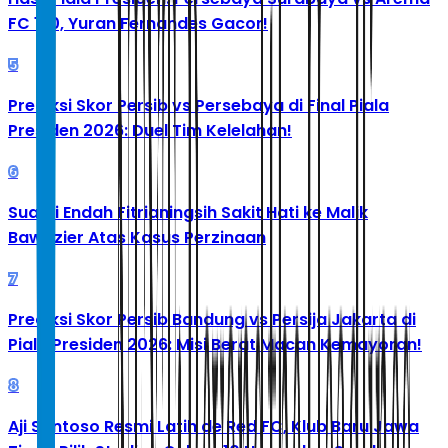
FC 1-0, Yuran Fernandes Gacor!
5
Prediksi Skor Persib vs Persebaya di Final Piala
Presiden 2026: Duel Tim Kelelahan!
6
Suami Endah Fitrianingsih Sakit Hati ke Malik
Bawazier Atas Kasus Perzinaan
7
Prediksi Skor Persib Bandung vs Persija Jakarta di
Piala Presiden 2026: Misi Berat Macan Kemayoran!
8
Aji Santoso Resmi Latih de Red FC, Klub Baru Jawa