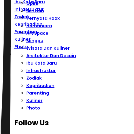
Ibu Kota Baru
Opini
Infrastruktur
Sisi Lain
Zodiak
Ternyata Hoax
Kepribadian
Humaniora
Parenting
Art Space
Kuliner
Minggu
Photo
Wisata Dan Kuliner
Arsitektur Dan Desain
Ibu Kota Baru
Infrastruktur
Zodiak
Kepribadian
Parenting
Kuliner
Photo
Follow Us