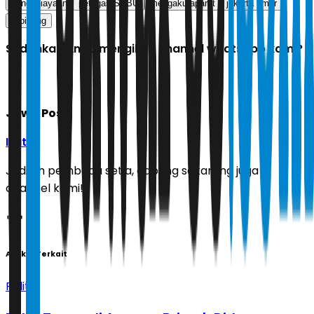
penganiayaan
petugas SPBU
mengaku aparat
jakarta timur
Cipinang
Sudahkah Anda mengikuti channel whatsapp kami?
Jawa Pos
Ikuti
Jadilah pembaca setia, gabung sekarang juga di
channel kami!
Artikel Terkait
Politik