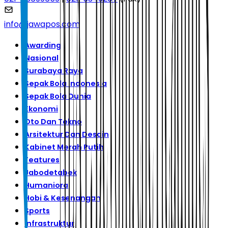
info@jawapos.com
Awarding
Nasional
Surabaya Raya
Sepak Bola Indonesia
Sepak Bola Dunia
Ekonomi
Oto Dan Tekno
Arsitektur Dan Desain
Kabinet Merah Putih
Features
Jabodetabek
Humaniora
Hobi & Kesenangan
Sports
Infrastruktur