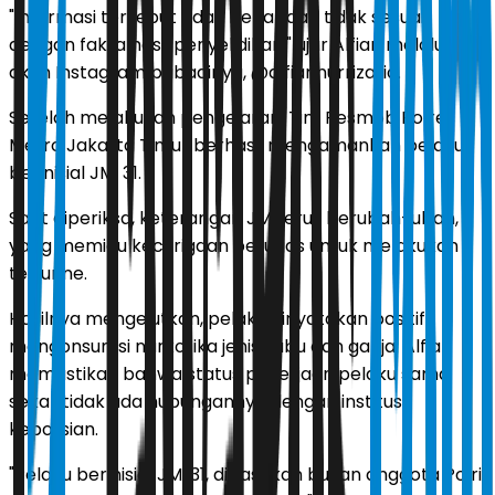
"Informasi tersebut tidak benar dan tidak sesuai
dengan fakta hasil penyelidikan," ujar Alfian melalui
akun Instagram pribadinya, @alfiannurrizal.id.
Setelah melakukan pengejaran, Tim Resmob Polres
Metro Jakarta Timur berhasil mengamankan pelaku
berinisial JM, 31.
Saat diperiksa, keterangan JM terus berubah-ubah,
yang memicu kecurigaan petugas untuk melakukan
tes urine.
Hasilnya mengejutkan, pelaku dinyatakan positif
mengonsumsi narkotika jenis sabu dan ganja. Alfian
memastikan bahwa status pekerjaan pelaku sama
sekali tidak ada hubungannya dengan institusi
kepolisian.
"Pelaku berinisial JM, 31, dipastikan bukan anggota Polri,