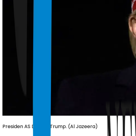
Presiden AS Donald Trump. (Al Jazeera)