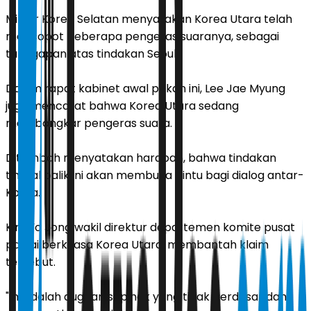
Militer Korea Selatan menyatakan Korea Utara telah
mencopot beberapa pengeras suaranya, sebagai
tanggapan atas tindakan Seoul.
Dalam rapat kabinet awal pekan ini, Lee Jae Myung
juga mencatat bahwa Korea Utara sedang
membongkar pengeras suara.
Ditambah menyatakan harapan, bahwa tindakan
timbal balik ini akan membuka pintu bagi dialog antar-
Korea.
Kim Yo Jong wakil direktur departemen komite pusat
partai berkuasa Korea Utara, membantah klaim
tersebut.
"Ini adalah dugaan sepihak yang tidak berdasar dan