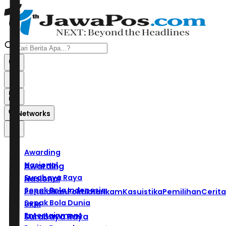
Networks
Awarding
Nasional
Awarding
Surabaya Raya
Nasional
Sepak Bola Indonesia
Pendidikan
Politik
Hankam
Kasuistika
Pemilihan
Cerita
Sepak Bola Dunia
UKM
Entertainment
Surabaya Raya