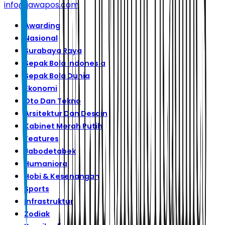
info@jawapos.com
Awarding
Nasional
Surabaya Raya
Sepak Bola Indonesia
Sepak Bola Dunia
Ekonomi
Oto Dan Tekno
Arsitektur Dan Desain
Kabinet Merah Putih
Features
Jabodetabek
Humaniora
Hobi & Kesenangan
Sports
Infrastruktur
Zodiak