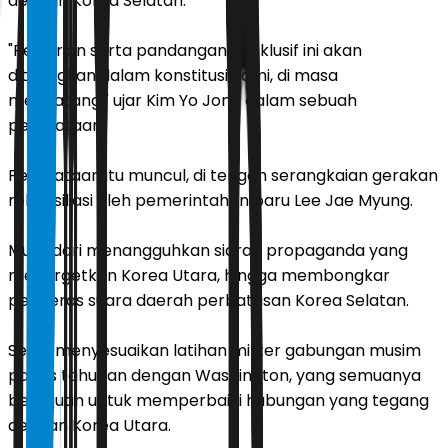
dengan Korea Selatan."
"Pendirian serta pandangan konklusif ini akan
dituangkan dalam konstitusi kami, di masa
mendatang," ujar Kim Yo Jong dalam sebuah
pernyataan.
Pernyataan itu muncul, di tengah serangkaian gerakan
rekonsiliasi oleh pemerintahan baru Lee Jae Myung.
Mulai dari menangguhkan siaran propaganda yang
menargetkan Korea Utara, hingga membongkar
pengeras suara daerah perbatasan Korea Selatan.
Serta menyesuaikan latihan militer gabungan musim
panas tahunan dengan Washington, yang semuanya
bertujuan untuk memperbaiki hubungan yang tegang
dengan Korea Utara.