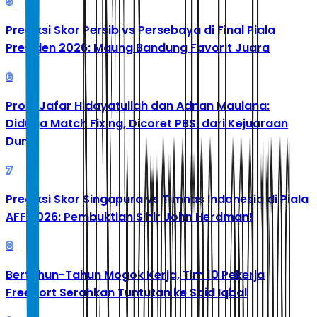
5
Prediksi Skor Persib vs Persebaya di Final Piala
Presiden 2026: Maung Bandung Favorit Juara
6
Profil Jafar Hidayatullah dan Adnan Maulana:
Diduga Match Fixing, Dicoret PBSI dari Kejuaraan
Dunia
7
Prediksi Skor Singapura vs Timnas Indonesia di Piala
AFF 2026: Pembuktian Sihir John Herdman!
8
Bertahun-Tahun Mogok Kerja, Tim 10 Pekerja
Freeport Serahkan Tuntutan ke Said Iqbal