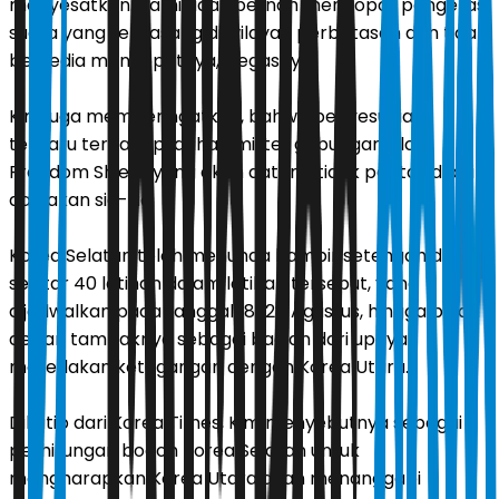
menyesatkan. Kami tidak pernah mencopot pengeras
suara yang terpasang di wilayah perbatasan dan tidak
bersedia mencopotnya," tegasnya.
Kim juga memperingatkan, bahwa penyesuaian
terbaru terhadap latihan militer gabungan Ulchi
Freedom Shield, yang akan datang tidak pantas dipuji
dan akan sia-sia.
Korea Selatan telah menunda hampir setengah dari
sekitar 40 latihan dalam latihan tersebut, yang
dijadwalkan pada tanggal 18-28 Agustus, hingga bulan
depan tampaknya sebagai bagian dari upaya
meredakan ketegangan dengan Korea Utara.
Dikutip dari Korea Times, Kim menyebutnya sebagai
perhitungan bodoh Korea Selatan untuk
mengharapkan Korea Utara akan menanggapi