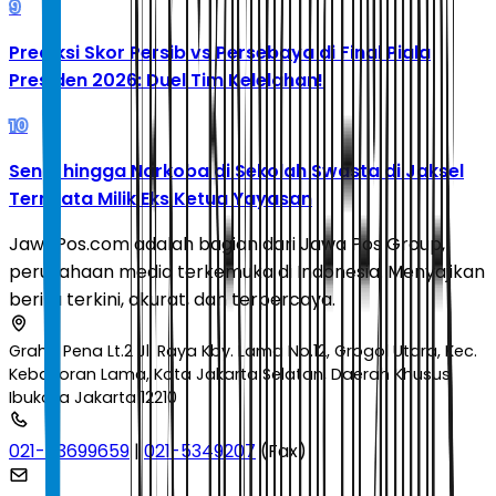
9
Prediksi Skor Persib vs Persebaya di Final Piala
Presiden 2026: Duel Tim Kelelahan!
10
Senpi hingga Narkoba di Sekolah Swasta di Jaksel
Ternyata Milik Eks Ketua Yayasan
JawaPos.com adalah bagian dari Jawa Pos Group,
perusahaan media terkemuka di Indonesia. Menyajikan
berita terkini, akurat, dan terpercaya.
Graha Pena Lt.2 Jl. Raya Kby. Lama No.12, Grogol Utara, Kec.
Kebayoran Lama, Kota Jakarta Selatan, Daerah Khusus
Ibukota Jakarta 12210
021-53699659
|
021-5349207
(Fax)