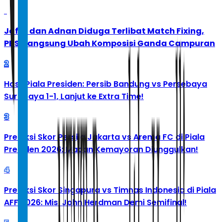
1
Jafar dan Adnan Diduga Terlibat Match Fixing,
PBSI Langsung Ubah Komposisi Ganda Campuran
2
Hasil Piala Presiden: Persib Bandung vs Persebaya
Surabaya 1-1, Lanjut ke Extra Time!
3
Prediksi Skor Persija Jakarta vs Arema FC di Piala
Presiden 2026: Macan Kemayoran Diunggulkan!
4
Prediksi Skor Singapura vs Timnas Indonesia di Piala
AFF 2026: Misi John Herdman Demi Semifinal!