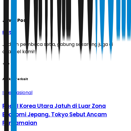
Jawa Pos
Ikuti
Jadilah pembaca setia, gabung sekarang juga di
channel kami!
Artikel Terkait
Internasional
Rudal Korea Utara Jatuh di Luar Zona
Ekonomi Jepang, Tokyo Sebut Ancam
Perdamaian