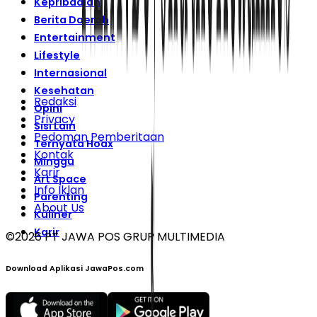
Kepribadian
Berita Daerah
Entertainment
Lifestyle
Internasional
Kesehatan
Redaksi
Opini
Privacy
Sisi Lain
Pedoman Pemberitaan
Ternyata Hoax
Kontak
Minggu
Karir
Art Space
Info Iklan
Parenting
About Us
Kuliner
Karir
©
2026
PT JAWA POS GRUP MULTIMEDIA
Download Aplikasi JawaPos.com