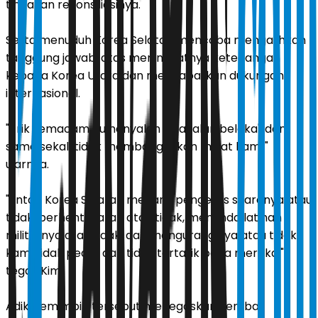
tindakan rekonsiliasinya.
Serta menuduh Korea Selatan mencoba mengalihkan
tanggung jawab, atas meningkatnya ketegangan
kepada Korea Utara dan mendapatkan dukungan
internasional.
"Trik semacam itu hanyalah 'khayalan belaka', dan
sama sekali tidak membangkitkan minat kami,"
ujarnya.
"Entah Korea Selatan menarik pengeras suaranya atau
tidak, berhenti siaran atau tidak, menunda latihan
militernya atau tidak, dan menguranginya atau tidak,
kami tidak peduli dan tidak tertarik pada mereka,"
tegas Kim.
Adik pemimpin tersebut menegaskan kembali