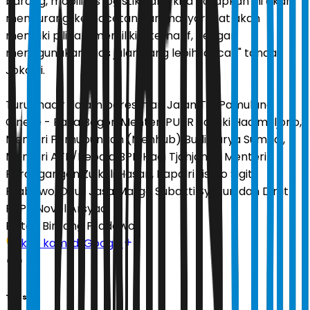
barang, mobilitas logistik yang kita harapkan ini akan
mengurangi kemacetan dan masyarakat akan
memiliki pilihan, memiliki alternatif, dengan
menggunakan ruas jalan yang lebih lancar," tandas
Jokowi.
Turut hadir dalam peresmian Jalan Tol Pamulang -
Cinere - Raya Bogor, Menteri PUPR Basuki Hadimuljono,
Menteri Perhubungan (Menhub) Budi Karya Sumadi,
Menteri ATR/Kepala BPN Hadi Tjahjanto, Menteri
Perdagangan Zulkifli Hasan, Kapolri Listyo Sigit
Prabowo, Dirut Jasa Marga Subakti Syukur, dan Dirut
PTPP Novel Arsyad.
Editor:
Bintang Pradewo
Ikuti kami di Google
Tags