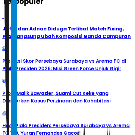
Terpopuler
1
Jafar dan Adnan Diduga Terlibat Match Fixing,
PBSI Langsung Ubah Komposisi Ganda Campuran
2
Prediksi Skor Persebaya Surabaya vs Arema FC di
Piala Presiden 2026: Misi Green Force Unjuk Gigi!
3
Profil Malik Bawazier, Suami Cut Keke yang
Dilaporkan Kasus Perzinaan dan Kohabitasi
4
Hasil Piala Presiden: Persebaya Surabaya vs Arema
FC 1-0, Yuran Fernandes Gacor!