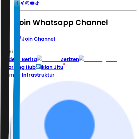
Join Whatsapp Channel
Join Channel
Hari ini
|
Indeks Berita
Zetizen
Learning Hub
Iklan Jitu
Home
Infrastruktur