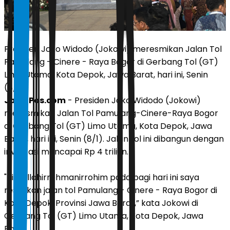
Presiden Joko Widodo (Jokowi) meresmikan Jalan Tol
Pamulang - Cinere - Raya Bogor di Gerbang Tol (GT)
Limo Utama, Kota Depok, Jawa Barat, hari ini, Senin
(8/1).
JawaPos.com
- Presiden Joko Widodo (Jokowi)
meresmikan Jalan Tol Pamulang-Cinere-Raya Bogor
di Gerbang Tol (GT) Limo Utama, Kota Depok, Jawa
Barat, hari ini, Senin (8/1). Jalan tol ini dibangun dengan
investasi mencapai Rp 4 triliun.
"Bismillahirrohmanirrohim pada pagi hari ini saya
resmikan jalan tol Pamulang - Cinere - Raya Bogor di
Kota Depok, Provinsi Jawa Barat,” kata Jokowi di
Gerbang Tol (GT) Limo Utama, Kota Depok, Jawa
Barat.