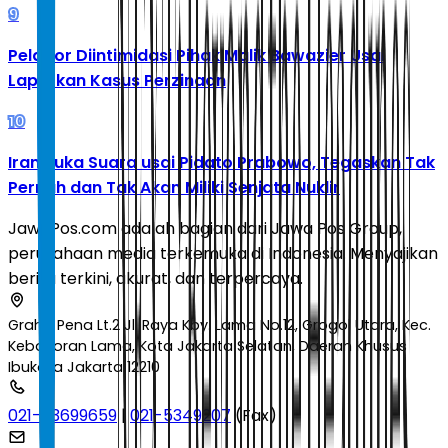
9
Pelapor Diintimidasi Pihak Malik Bawazier Usai
Laporkan Kasus Perzinaan
10
Iran Buka Suara usai Pidato Prabowo, Tegaskan Tak
Pernah dan Tak Akan Miliki Senjata Nuklir
JawaPos.com adalah bagian dari Jawa Pos Group,
perusahaan media terkemuka di Indonesia. Menyajikan
berita terkini, akurat, dan terpercaya.
Graha Pena Lt.2 Jl. Raya Kby. Lama No.12, Grogol Utara, Kec.
Kebayoran Lama, Kota Jakarta Selatan, Daerah Khusus
Ibukota Jakarta 12210
021-53699659
|
021-5349207
(Fax)