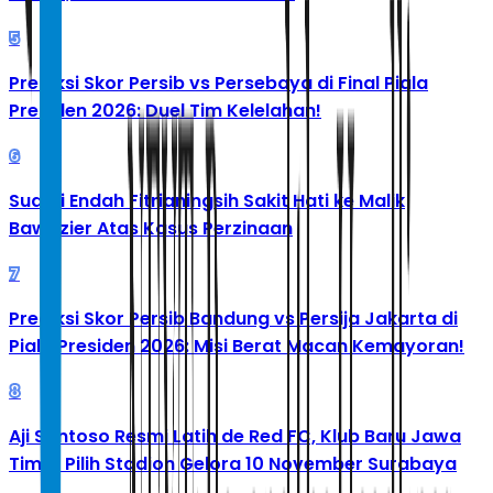
5
Prediksi Skor Persib vs Persebaya di Final Piala
Presiden 2026: Duel Tim Kelelahan!
6
Suami Endah Fitrianingsih Sakit Hati ke Malik
Bawazier Atas Kasus Perzinaan
7
Prediksi Skor Persib Bandung vs Persija Jakarta di
Piala Presiden 2026: Misi Berat Macan Kemayoran!
8
Aji Santoso Resmi Latih de Red FC, Klub Baru Jawa
Timur Pilih Stadion Gelora 10 November Surabaya