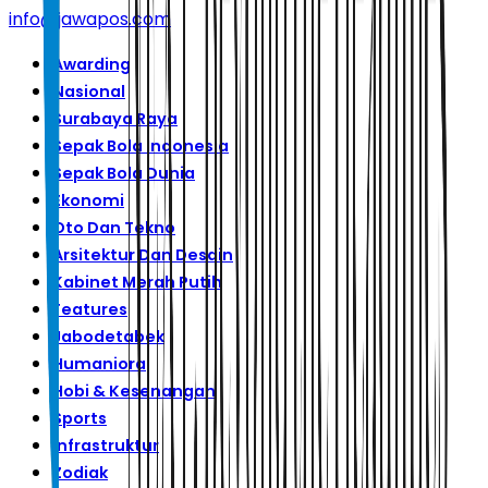
info@jawapos.com
Awarding
Nasional
Surabaya Raya
Sepak Bola Indonesia
Sepak Bola Dunia
Ekonomi
Oto Dan Tekno
Arsitektur Dan Desain
Kabinet Merah Putih
Features
Jabodetabek
Humaniora
Hobi & Kesenangan
Sports
Infrastruktur
Zodiak