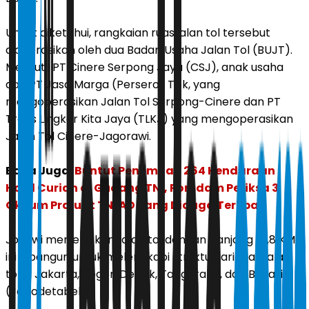
Untuk diketahui, rangkaian ruas jalan tol tersebut
dioperasikan oleh dua Badan Usaha Jalan Tol (BUJT).
Meliputi, PT Cinere Serpong Jaya (CSJ), anak usaha
dari PT Jasa Marga (Persero) Tbk, yang
mengoperasikan Jalan Tol Serpong-Cinere dan PT
Trans Lingkar Kita Jaya (TLKJ) yang mengoperasikan
Jalan Tol Cinere-Jagorawi.
Baca Juga:
Buntut Penemuan 264 Kendaraan
Hasil Curian di Gudang TNI, Pomdam Periksa 3
Oknum Prajurit TNI AD yang Diduga Terlibat
Jokowi menjelaskan, jalan tol dengan panjang 14,8 KM
ini dibangun untuk melengkapi struktur jaringan jalan
tol di Jakarta, Bogor, Depok, Tangerang, dan Bekasi
(Jabodetabek).