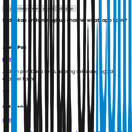
tol pamulang cinere
jokowi
tol cijago
Sudahkah Anda mengikuti channel whatsapp kami?
Jawa Pos
Ikuti
Jadilah pembaca setia, gabung sekarang juga di
channel kami!
Artikel Terkait
Politik