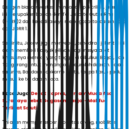
Dengan biaya investasi mencapai Rp 4 triliun, jalan tol
ini merupakan bagian dari Tol Jakarta Outer Ring Road
(JORR)2 dan kehadirannya melengkapi tol dalam kota
dan JORR 1.
Selain itu, Jokowi juga menyebut, kehadiran jalan tol ini
akan memberi banyak pilihan bagi masyarakat
khususnya mereka yang tinggal di Cibubur, Bogor, dan
Tangerang untuk menjangkau sejumlah daerah. Salah
satunya, Bandara Soekarno Hatta, tanpa harus perlu
masuk ke tol dalam kota.
Baca Juga:
Debat Capres, Jurkam Muda Asal
Surabaya Sebut Gagasan Ganjar- Mahfud
Terlihat Solutif
"Ini akan memperlancar mobilitas orang, mobilitas