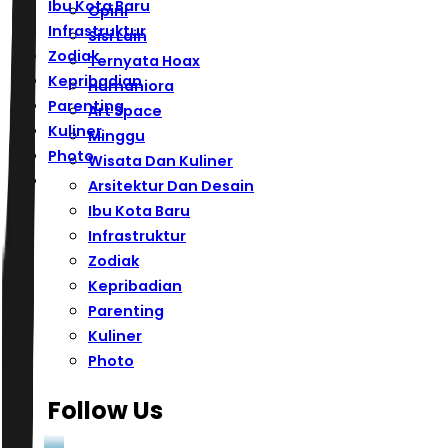
Ibu Kota Baru
Opini
Infrastruktur
Sisi Lain
Zodiak
Ternyata Hoax
Kepribadian
Humaniora
Parenting
Art Space
Kuliner
Minggu
Photo
Wisata Dan Kuliner
Arsitektur Dan Desain
Ibu Kota Baru
Infrastruktur
Zodiak
Kepribadian
Parenting
Kuliner
Photo
Follow Us