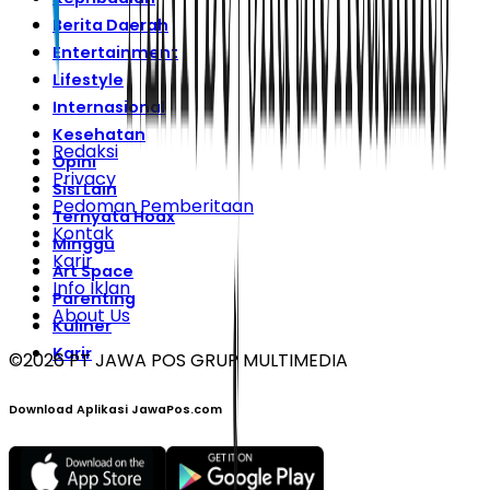
Berita Daerah
Entertainment
Lifestyle
Internasional
Kesehatan
Redaksi
Opini
Privacy
Sisi Lain
Pedoman Pemberitaan
Ternyata Hoax
Kontak
Minggu
Karir
Art Space
Info Iklan
Parenting
About Us
Kuliner
Karir
©
2026
PT JAWA POS GRUP MULTIMEDIA
Download Aplikasi JawaPos.com