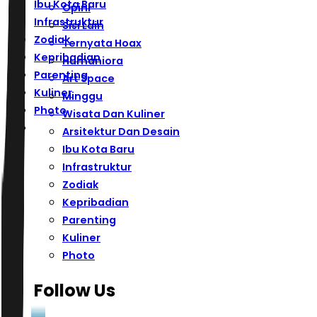
Ibu Kota Baru
Opini
Infrastruktur
Sisi Lain
Zodiak
Ternyata Hoax
Kepribadian
Humaniora
Parenting
Art Space
Kuliner
Minggu
Photo
Wisata Dan Kuliner
Arsitektur Dan Desain
Ibu Kota Baru
Infrastruktur
Zodiak
Kepribadian
Parenting
Kuliner
Photo
Follow Us