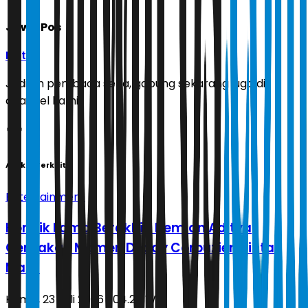
Jawa Pos
Ikuti
Jadilah pembaca setia, gabung sekarang juga di
channel kami!
Artikel Terkait
Entertainment
Konflik Lama Berakhir, Demian Aditya
Ceritakan Momen Deddy Corbuzier Minta
Maaf
Kamis, 23 Juli 2026 | 04.28 WIB