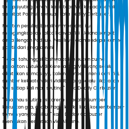
tetap syuting karena kecintaan Vidi kepada sahabat-
sahabat Podhub semua," kata Deddy Corbuzier.
Mantan pesulap beraliran mentalist itu
mengungkapkan fakta bahwa Vidi Aldiano sangat
cinta dengan Podhub. Pasalnya, dia mendapatkan hal
positif dari program ini.
"Kalian tahu nggak bahwa kalian bukan cuma
penonton untuk Vidi. Karena bagi Vidi yang selalu
dikatakan sama saya, kalian sumber energi dari Vidi,
sumber kekuatan dari Vidi. Itu yang selalu dikatakan
Vidi setiap kali mau syuting," kata Deddy Corbuzier.
"Gua mau syuting ini karena ini adalah sumber
kekuatan gua, gua bahagia ketika lihat komen teman-
teman yang terhibur," kata Deddy Corbuzier
menirukan perkataan Vidi Aldiano.