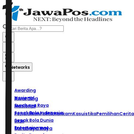
Networks
Awarding
Nasional
Awarding
Surabaya Raya
Nasional
Sepak Bola Indonesia
Pendidikan
Politik
Hankam
Kasuistika
Pemilihan
Cerita
Sepak Bola Dunia
UKM
Entertainment
Surabaya Raya