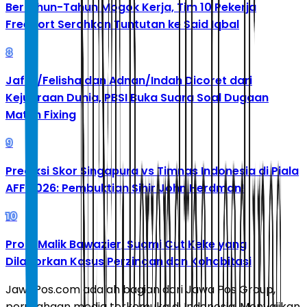
Bertahun-Tahun Mogok Kerja, Tim 10 Pekerja
Freeport Serahkan Tuntutan ke Said Iqbal
8
Jafar/Felisha dan Adnan/Indah Dicoret dari
Kejuaraan Dunia, PBSI Buka Suara Soal Dugaan
Match Fixing
9
Prediksi Skor Singapura vs Timnas Indonesia di Piala
AFF 2026: Pembuktian Sihir John Herdman!
10
Profil Malik Bawazier, Suami Cut Keke yang
Dilaporkan Kasus Perzinaan dan Kohabitasi
JawaPos.com adalah bagian dari Jawa Pos Group,
perusahaan media terkemuka di Indonesia. Menyajikan