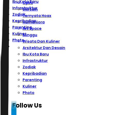
Ibu Kota Baru
Opini
Infrastruktur
Sisi Lain
Zodiak
Ternyata Hoax
Kepribadian
Humaniora
Parenting
Art Space
Kuliner
Minggu
Photo
Wisata Dan Kuliner
Arsitektur Dan Desain
Ibu Kota Baru
Infrastruktur
Zodiak
Kepribadian
Parenting
Kuliner
Photo
Follow Us