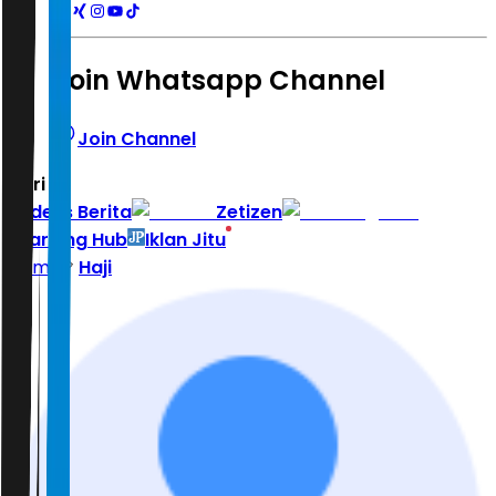
Join Whatsapp Channel
Join Channel
Hari ini
|
Indeks Berita
Zetizen
Learning Hub
Iklan Jitu
Home
Haji