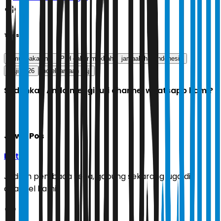
Tags
jemur pakaian
PPIH daker makkah
jamaah haji indonesia
Haji 2026
hotel jamaah haji
Sudahkah Anda mengikuti channel whatsapp kami?
Jawa Pos
Ikuti
Jadilah pembaca setia, gabung sekarang juga di
channel kami!