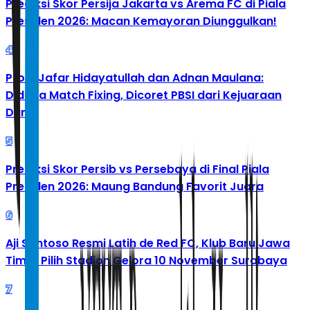
Prediksi Skor Persija Jakarta vs Arema FC di Piala
Presiden 2026: Macan Kemayoran Diunggulkan!
4
Profil Jafar Hidayatullah dan Adnan Maulana:
Diduga Match Fixing, Dicoret PBSI dari Kejuaraan
Dunia
5
Prediksi Skor Persib vs Persebaya di Final Piala
Presiden 2026: Maung Bandung Favorit Juara
6
Aji Santoso Resmi Latih de Red FC, Klub Baru Jawa
Timur Pilih Stadion Gelora 10 November Surabaya
7