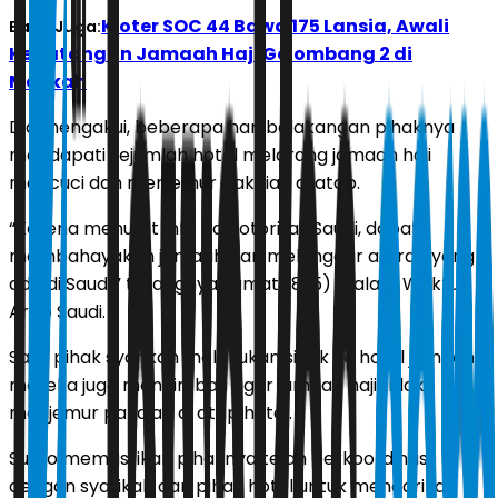
Kloter SOC 44 Bawa 175 Lansia, Awali
Baca Juga:
Kedatangan Jamaah Haji Gelombang 2 di
Makkah
Dia mengakui, beberapa hari belakangan pihaknya
mendapati sejumlah hotel melarang jamaah haji
mencuci dan menjemur pakaian di atap.
“Karena menurut Info dari otoritas Saudi, dapat
membahayakan jamaah dan melanggar aturan yang
ada di Saudi,” terangnya Jumat (8/5) malam Waktu
Arab Saudi.
Saat pihak syarikah melakukan sidak ke hotel jamaah,
mereka juga mengimbau agar jamaah haji tidak
menjemur pakaian di atap hotel.
Suryo memastikan pihaknya telah berkoordinasi
dengan syarikah dan pihak hotel untuk mencarikan