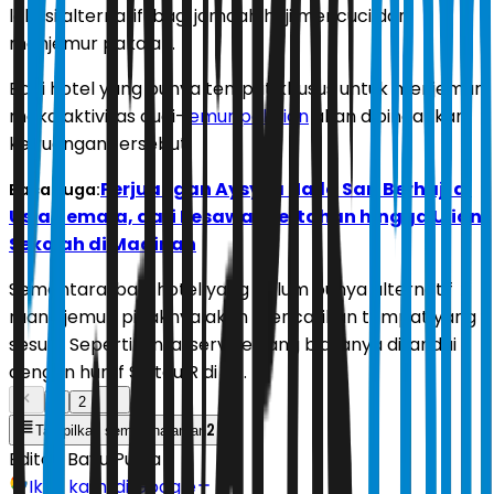
lokasi alternatif
bagi jamaah haji mencuci dan
menjemur pakaian.
Bagi hotel yang punya tempat khusus untuk menjemur,
maka aktivitas cuci-
jemur pakaian
akan dipindahkan
ke ruangan tersebut.
Perjuangan Aysylla Naila Sari Berhaji di
Baca Juga:
Usia Remaja, dari Pesawat Tertahan hingga Ujian
Sekolah di Madinah
Sementara, bagi hotel yang belum punya alternatif
ruang jemur, pihaknya akan mencarikan tempat yang
sesuai. Seperti lantai service yang biasanya ditandai
dengan huruf S atau R di lift.
1
2
2
Tampilkan semua halaman
Editor:
Bayu Putra
Ikuti kami di Google