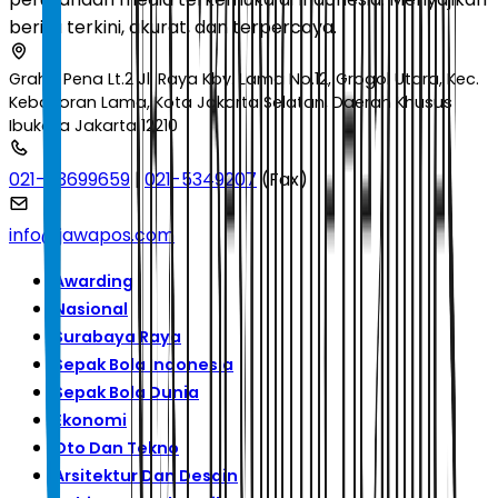
berita terkini, akurat, dan terpercaya.
Graha Pena Lt.2 Jl. Raya Kby. Lama No.12, Grogol Utara, Kec.
Kebayoran Lama, Kota Jakarta Selatan, Daerah Khusus
Ibukota Jakarta 12210
021-53699659
|
021-5349207
(Fax)
info@jawapos.com
Awarding
Nasional
Surabaya Raya
Sepak Bola Indonesia
Sepak Bola Dunia
Ekonomi
Oto Dan Tekno
Arsitektur Dan Desain