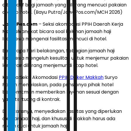
alternatif bagi jamaah yang dilarang mencuci pakaian
di atap hotel. (Bayu Putra/JawaPos.com/MCH 2026)
JawaPos.com
– Seksi akomodasi PPIH Daerah Kerja
Makkah angkat bicara soal keluhan jamaah haji
Indonesia mengenai fasilitas mencuci di hotel.
Beberapa hari belakangan, Sebagian jamaah haji
Indonesia mengeluh kesulitan untuk menjemur pakaian
lantaran dilarang menjemur di atap hotel.
Kepala Seksi Akomodasi
PPIH Daker Makkah
Suryo
Panilih menjelaskan, pada prinsipnya pihak hotel
berkomitmen memberikan layanan sesuai dengan
yang tertuang di kontrak.
Di antaranya, menyediakan fasilitas yang diperlukan
oleh jamaah haji, dan khusus di Makkah harus ada
mesin cuci untuk jamaah haji.