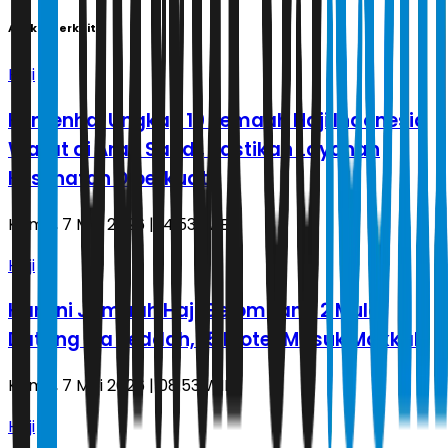
Artikel Terkait
Haji
Kemenhaj Ungkap 10 Jemaah Haji Indonesia
Wafat di Arab Saudi, Pastikan Layanan
Kesehatan Diperkuat
Kamis, 7 Mei 2026 | 14.53 WIB
Haji
Hari Ini Jamaah Haji Gelombang 2 Mulai
Datang via Jeddah, 15 Kloter Masuk Makkah
Kamis, 7 Mei 2026 | 08.53 WIB
Haji