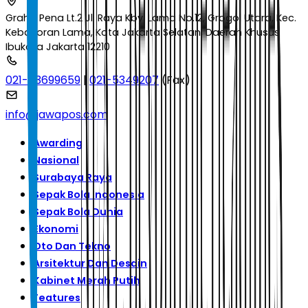
Graha Pena Lt.2 Jl. Raya Kby. Lama No.12, Grogol Utara, Kec.
Kebayoran Lama, Kota Jakarta Selatan, Daerah Khusus
Ibukota Jakarta 12210
021-53699659
|
021-5349207
(Fax)
info@jawapos.com
Awarding
Nasional
Surabaya Raya
Sepak Bola Indonesia
Sepak Bola Dunia
Ekonomi
Oto Dan Tekno
Arsitektur Dan Desain
Kabinet Merah Putih
Features