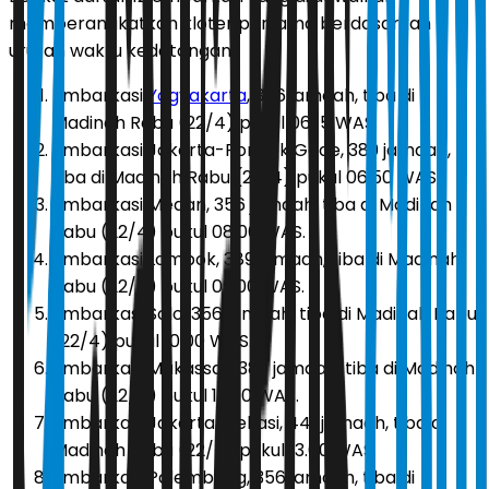
memberangkatkan kloter pertama berdasarkan
urutan waktu kedatangan:
Embarkasi
Yogyakarta
, 356 jamaah, tiba di
Madinah Rabu (22/4) pukul 06.15 WAS.
Embarkasi Jakarta-Pondok Gede, 389 jamaah,
tiba di Madinah Rabu (22/4) pukul 06.50 WAS.
Embarkasi Medan, 356 jamaah, tiba di Madinah
Rabu (22/4) pukul 08.00 WAS.
Embarkasi Lombok, 389 jamaah, tiba di Madinah
Rabu (22/4) pukul 09.00 WAS.
Embarkasi Solo, 356 jamaah, tiba di Madinah Rabu
(22/4) pukul 10.00 WAS.
Embarkasi Makassar, 389 jamaah, tiba di Madinah
Rabu (22/4) pukul 12.00 WAS.
Embarkasi Jakarta-Bekasi, 441 jamaah, tiba di
Madinah Rabu (22/4) pukul 13.00 WAS.
Embarkasi Palembang, 356 jamaah, tiba di