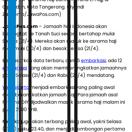
Cipondoh, Kota Tangerang. (Ryandi
Zahdomo/JawaPos.com)
JawaPos.com
– Jamaah haji Indonesia akan
berangkat ke Tanah Suci secara bertahap mulai
Selasa (21/4). Mereka akan masuk ke asrama haji
malam ini (20/4) dan besok Selasa (21/4).
Berdasarkan data terbaru, dari 16
embarkasi
, ada 12
embarkasi
yang akan memberangkatkan jamaahnya
pada Selasa (21/4) dan Rabu (22/4) mendatang.
Yogyakarta
menjadi embarkasi yang paling awal
memberangkatkan jamaah haji. Para jamaah asal
Provinsi DIY dijadwalkan masuk asrama haji malam ini
pukul 21.00 WIB.
Mereka juga akan terbang paling awal, yakni Selasa
(21/4) pukul 23.40, dan menjadi rombongan pertama