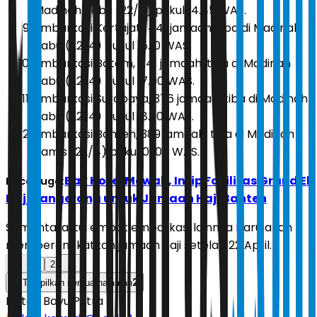
Madinah Rabu (22/4) pukul 14.45 WAS.
Embarkasi Kertajati, 441 jamaah, tiba di Madinah
Rabu (22/4) pukul 15.10 WAS.
Embarkasi Batam, 441 jamaah, tiba di Madinah
Rabu (22/4) pukul 17.00 WAS.
Embarkasi Surabaya, 376 jamaah, tiba di Madinah
Rabu (22/4) pukul 18.30 WAS.
Embarkasi Banten, 389 jamaah, tiba di Madinah
Kamis (22/4) pukul 01.00 WAS.
Bak Hotel Mewah, Intip Fasilitas Grand El
Baca Juga:
Hajj Tangerang untuk Jamaah Haji Banten
Sementara itu, empat embarkasi lainnya baru akan
memberangkatkan jamaah haji setelah 22 April.
1
2
2
Tampilkan semua halaman
Editor:
Bayu Putra