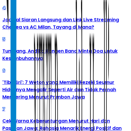
4
Jadwal Siaran Langsung dan Link Live Streaming
Chelsea vs AC Milan, Tayang di Mana?
5
Tumbang, Andika Kangen Band Minta Doa untuk
Kesembuhannya
6
'Tibo Sri': 7 Weton yang Memiliki Rezeki Seumur
Hidupnya Mengalir Seperti Air dan Tidak Pernah
Mengering Menurut Primbon Jawa
7
Cek Warna Keberuntungan Menurut Hari dan
Pasaran Jawa: Rahasia Menarik Energi Positif dan