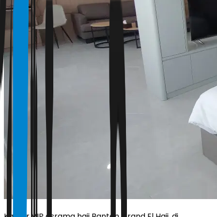
Kamar VIP asrama haji Banten Grand El Hajj, di