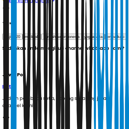
Ikuti kami di Google
Tags
Haji 2020
madinah
jamaah haji indonesia
yogyakarta
embarkasi
Sudahkah Anda mengikuti channel whatsapp kami?
Jawa Pos
Ikuti
Jadilah pembaca setia, gabung sekarang juga di
channel kami!