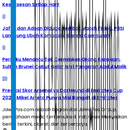
Kesuksesan Setiap Hari!
8
Jafar dan Adnan Diduga Terlibat Match Fixing, PBSI
Langsung Ubah Komposisi Ganda Campuran
9
Perilaku Menantu Tak Cerminkan Orang Kerajaan,
Sultan Brunei Cabut Gelar Istri Pangeran Abdul Malik
10
Prediksi Skor Arsenal vs Dortmund di Emirates Cup
2026: Mikel Arteta Punya Misi Bangkit di Emirates
JawaPos.com adalah bagian dari Jawa Pos Group,
perusahaan media terkemuka di Indonesia. Menyajikan
berita terkini, akurat, dan terpercaya.