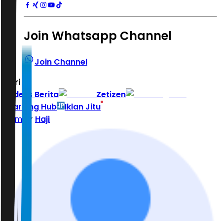
Join Whatsapp Channel
Join Channel
Hari ini
|
Indeks Berita
Zetizen
Learning Hub
Iklan Jitu
Home
Haji