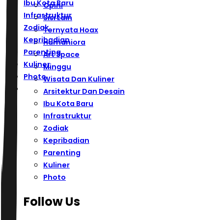
Ibu Kota Baru
Opini
Infrastruktur
Sisi Lain
Zodiak
Ternyata Hoax
Kepribadian
Humaniora
Parenting
Art Space
Kuliner
Minggu
Photo
Wisata Dan Kuliner
Arsitektur Dan Desain
Ibu Kota Baru
Infrastruktur
Zodiak
Kepribadian
Parenting
Kuliner
Photo
Follow Us