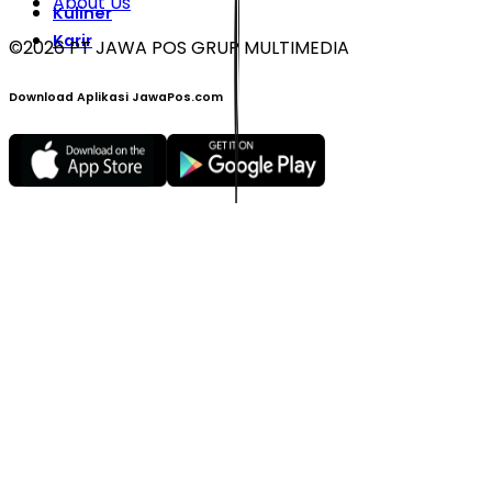
About Us
Kuliner
Karir
©
2026
PT JAWA POS GRUP MULTIMEDIA
Download Aplikasi JawaPos.com