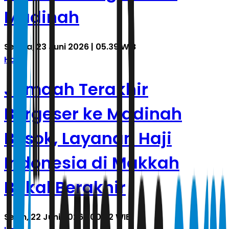
Madinah
Selasa, 23 Juni 2026 | 05.39 WIB
Haji
Jamaah Terakhir
Bergeser ke Madinah
Besok, Layanan Haji
Indonesia di Makkah
Bakal Berakhir
Senin, 22 Juni 2026 | 00.32 WIB