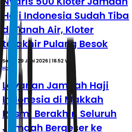
Nyaris 500 Kloter Jamaah
Haji Indonesia Sudah Tiba
di Tanah Air, Kloter
terakhir Pulang Besok
Senin, 29 Juni 2026 | 18.52 WIB
Haji
Layanan Jamaah Haji
Indonesia di Makkah
Resmi Berakhir, Seluruh
Jamaah Bergeser ke