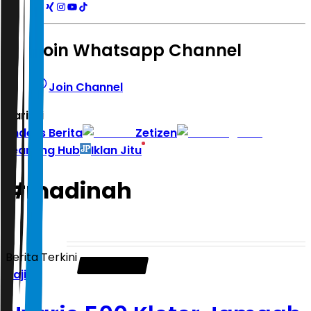
Join Whatsapp Channel
Join Channel
Hari ini
|
Indeks Berita
Zetizen
Learning Hub
Iklan Jitu
#
madinah
Berita Terkini
Haji