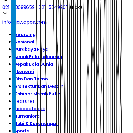
021-53699659
|
021-5349207
(Fax)
info@jawapos.com
Awarding
Nasional
Surabaya Raya
Sepak Bola Indonesia
Sepak Bola Dunia
Ekonomi
Oto Dan Tekno
Arsitektur Dan Desain
Kabinet Merah Putih
Features
Jabodetabek
Humaniora
Hobi & Kesenangan
Sports