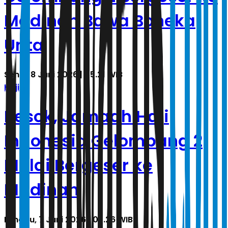
Madinah Bawa Boneka
Unta
Senin, 8 Juni 2026 | 05.21 WIB
Haji
Besok, Jamaah Haji
Indonesia Gelombang 2
Mulai Bergeser ke
Madinah
Minggu, 7 Juni 2026 | 02.26 WIB