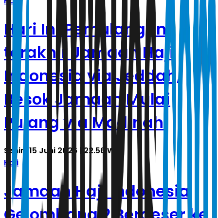
Haji
Hari Ini Pemulangan
terakhir Jamaah Haji
Indonesia via Jeddah,
Besok Jamaah Mulai
Pulang via Madinah
Senin, 15 Juni 2026 | 22.56 WIB
Haji
Jamaah Haji Indonesia
Gelombang 2 Bergeser ke