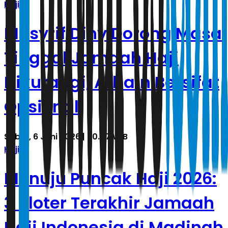
Haji
Musyrif Diny Dorong Masa
Tinggal Jamaah Haji
Dikurangi, Arbain Bersifat
Opsional
Sabtu, 6 Juni 2026 | 20.07 WIB
Haji
Menuju Puncak Haji 2026:
3 Kloter Terakhir Jamaah
Haji Indonesia di Madinah