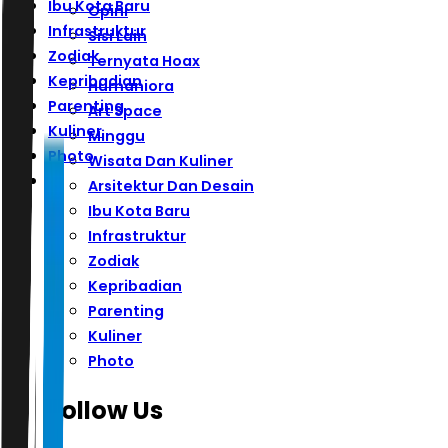
Ibu Kota Baru
Opini
Infrastruktur
Sisi Lain
Zodiak
Ternyata Hoax
Kepribadian
Humaniora
Parenting
Art Space
Kuliner
Minggu
Photo
Wisata Dan Kuliner
Arsitektur Dan Desain
Ibu Kota Baru
Infrastruktur
Zodiak
Kepribadian
Parenting
Kuliner
Photo
Follow Us