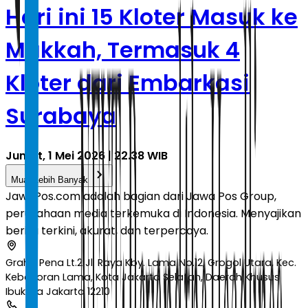
Hari ini 15 Kloter Masuk ke
Makkah, Termasuk 4
Kloter dari Embarkasi
Surabaya
Jumat, 1 Mei 2026 | 22.38 WIB
Muat Lebih Banyak
JawaPos.com adalah bagian dari Jawa Pos Group,
perusahaan media terkemuka di Indonesia. Menyajikan
berita terkini, akurat, dan terpercaya.
Graha Pena Lt.2 Jl. Raya Kby. Lama No.12, Grogol Utara, Kec.
Kebayoran Lama, Kota Jakarta Selatan, Daerah Khusus
Ibukota Jakarta 12210