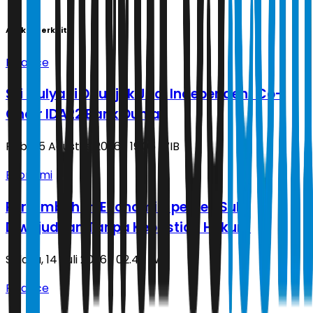
Artikel Terkait
Finance
Sri Mulyani Ditunjuk Jadi Independent Co-
Chair IDA22 Bank Dunia
Rabu, 5 Agustus 2026 | 19.05 WIB
Ekonomi
Pertumbuhan Ekonomi 8 persen Sulit
Diwujudkan Tanpa Kepastian Hukum
Selasa, 14 Juli 2026 | 02.46 WIB
Finance