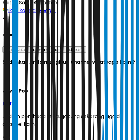
Editor:
Sabik Aji Taufan
Ikuti kami di Google
Tags
bank dunia
proyeksi ekonomi
indonesia
Sudahkah Anda mengikuti channel whatsapp kami?
Jawa Pos
Ikuti
Jadilah pembaca setia, gabung sekarang juga di
channel kami!