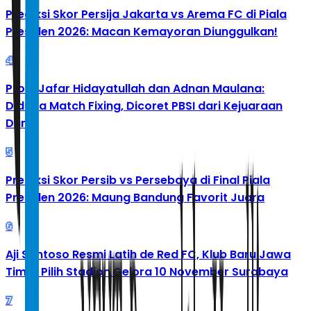
Prediksi Skor Persija Jakarta vs Arema FC di Piala
Presiden 2026: Macan Kemayoran Diunggulkan!
4
Profil Jafar Hidayatullah dan Adnan Maulana:
Diduga Match Fixing, Dicoret PBSI dari Kejuaraan
Dunia
5
Prediksi Skor Persib vs Persebaya di Final Piala
Presiden 2026: Maung Bandung Favorit Juara
6
Aji Santoso Resmi Latih de Red FC, Klub Baru Jawa
Timur Pilih Stadion Gelora 10 November Surabaya
7