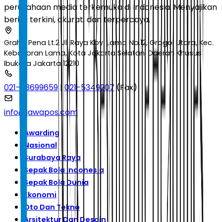
perusahaan media terkemuka di Indonesia. Menyajikan
berita terkini, akurat, dan terpercaya.
Graha Pena Lt.2 Jl. Raya Kby. Lama No.12, Grogol Utara, Kec.
Kebayoran Lama, Kota Jakarta Selatan, Daerah Khusus
Ibukota Jakarta 12210
021-53699659
|
021-5349207
(Fax)
info@jawapos.com
Awarding
Nasional
Surabaya Raya
Sepak Bola Indonesia
Sepak Bola Dunia
Ekonomi
Oto Dan Tekno
Arsitektur Dan Desain