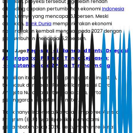
Disisi lain, proyeksi tersebut juga lebih rendah
dibanding capaian pertumbuhan ekonomi
Indonesia
sebelumnya yang mencapai 5,1 persen. Meski
demikian,
Bank Dunia
memperkirakan ekonomi
nasional akan kembali menguat pada 2027 dengan
pertumbuhan mencapai 5,2 persen.
Negosiasi di Islamabad Buntu, Delegasi
Baca Juga:
AS Tinggalkan Pakistan Tanpa Kejelasan:
Gencatan Senjata 2 Pekan Terancam Gagal
Kenaikan itu didorong oleh peningkatan investasi,
termasuk dari Badan Pengelola Investasi Daya
Anagata Nusantata atau Danantara, serta
pelonggaran kebijakan moneter.
Tidak hanya Indonesia, kawasan Employee Assistance
Program (EAP) juga diprediksi mengalami
perlambatan pada 2026. Pertumbuhan regional