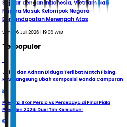
Sejajar dengan Indonesia, Vietnam dan
Filipina Masuk Kelompok Negara
Berpendapatan Menengah Atas
Senin, 6 Juli 2026 | 19.06 WIB
Terpopuler
1
Jafar dan Adnan Diduga Terlibat Match Fixing,
PBSI Langsung Ubah Komposisi Ganda Campuran
2
Prediksi Skor Persib vs Persebaya di Final Piala
Presiden 2026: Duel Tim Kelelahan!
3