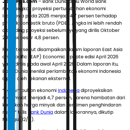
JawaPos.com
– Bank Dunia atau World Bank
memangkas proyeksi pertumbuhan ekonomi
Indonesia pada 2026 menjadi 4,7 persen terhadap
produk domestik bruto (PDB). Angka ini lebih rendah
dibanding proyeksi sebelumnya yang dirilis Oktober
2025 sebesar 4,8 persen.
Revisi tersebut disampaikan dalam laporan East Asia
and Pacific (EAP) Economic Update edisi April 2026
yang dirilis pada awal April 2026. Dalam laporan itu,
Bank Dunia menilai perlambatan ekonomi Indonesia
dipicu oleh tekanan eksternal.
“Pertumbuhan ekonomi
Indonesia
diproyeksikan
melambat menjadi 4,7 persen, karena hambatan dari
kenaikan harga minyak dan sentimen penghindaran
risiko,” tulis
Bank Dunia
dalam laporannya, dikutip
Minggu (12/4).