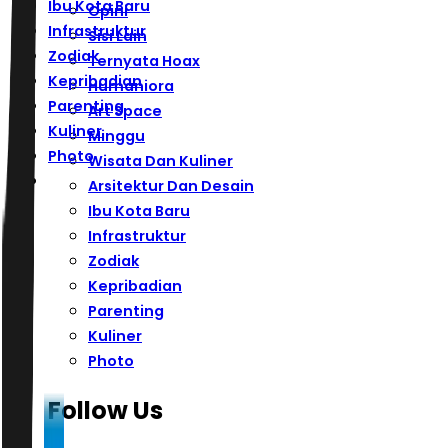
Ibu Kota Baru
Opini
Infrastruktur
Sisi Lain
Zodiak
Ternyata Hoax
Kepribadian
Humaniora
Parenting
Art Space
Kuliner
Minggu
Photo
Wisata Dan Kuliner
Arsitektur Dan Desain
Ibu Kota Baru
Infrastruktur
Zodiak
Kepribadian
Parenting
Kuliner
Photo
Follow Us