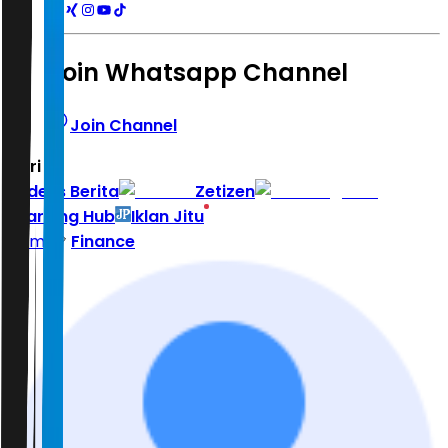
Join Whatsapp Channel
Join Channel
Hari ini
|
Indeks Berita
Zetizen
Learning Hub
Iklan Jitu
Home
Finance