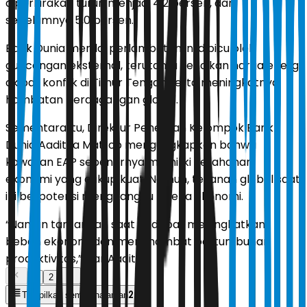
diperkirakan turun menjadi 4,2 persen, dari
sebelumnya 5,0 persen.
Bank Dunia menilai perlambatan ini dipicu oleh
guncangan eksternal, terutama kenaikan harga energi
akibat konflik di Timur Tengah serta meningkatnya
hambatan perdagangan global.
Sementara itu, Direktur Penelitian Kelompok Bank
Dunia Aaditya Mattoo mengungkapkan bahwa
kawasan EAP sebenarnya memiliki ketahanan
ekonomi yang cukup kuat. Namun, tekanan global saat
ini berpotensi mengganggu kinerja ekonomi.
“Namun tantangan saat ini dapat meningkatkan
beban ekonomi dan menghambat pertumbuhan
produktivitas,” ujar Aaditya.
1
2
2
Tampilkan semua halaman