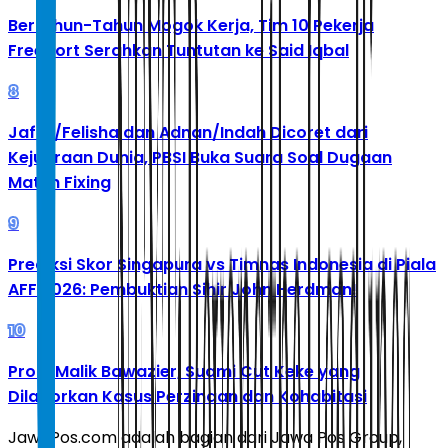
Bertahun-Tahun Mogok Kerja, Tim 10 Pekerja
Freeport Serahkan Tuntutan ke Said Iqbal
8
Jafar/Felisha dan Adnan/Indah Dicoret dari
Kejuaraan Dunia, PBSI Buka Suara Soal Dugaan
Match Fixing
9
Prediksi Skor Singapura vs Timnas Indonesia di Piala
AFF 2026: Pembuktian Sihir John Herdman!
10
Profil Malik Bawazier, Suami Cut Keke yang
Dilaporkan Kasus Perzinaan dan Kohabitasi
JawaPos.com adalah bagian dari Jawa Pos Group,