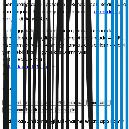
mengurangi defisit pasokan di Banda Aceh. Selain itu, ia
pun berjanji akan mengurangi intensitas
pemadaman
bergilir
di Banda Aceh.
“Sehingga selama dalam masa pemulihan ini ada
pemadaman bergilir, yang sampai saat ini ada 42 MW,
bisa kami kurangi. Sehingga Banda Aceh dalam kondisi
yang lebih baik lagi,” tukas Darmawan.
Editor:
Bayu Putra
Ikuti kami di Google
Tags
pasokan listrik
kekurangan
PLN minta maaf
banda aceh
pemadaman bergilir
genset
aceh
pln
Sudahkah Anda mengikuti channel whatsapp kami?