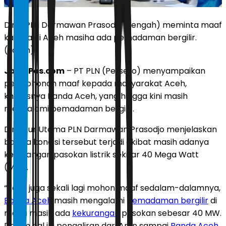
Dirut PLN Darmawan Prasodjo (tengah) meminta maaf
karena di Aceh masiha ada pemadaman bergilir.
(Zoom)
JawaPos.com
– PT PLN (Persero) menyampaikan
permohonan maaf kepada masyarakat Aceh,
khususnya Banda Aceh, yang hingga kini masih
mengalami pemadaman bergilir.
Direktur Utama PLN Darmawan Prasodjo menjelaskan
bahwa kondisi tersebut terjadi akibat masih adanya
kekurangan pasokan listrik sekitar 40 Mega Watt
(MW).
“Kami juga sekali lagi mohon maaf sedalam-dalamnya,
Banda Aceh
masih mengalami
pemadaman bergilir
di
mana masih ada
kekurangan
pasokan sebesar 40 MW.
Dalam hal ini pengaliran dari Arun sampai
Banda Aceh