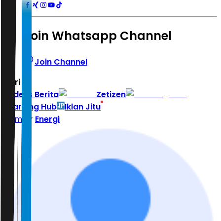
Join Whatsapp Channel
Join Channel
Hari ini
|
Indeks Berita
Zetizen
Learning Hub
Iklan Jitu
Home
Energi