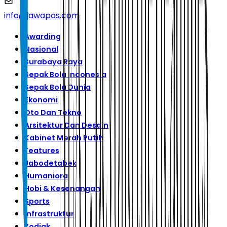
info@jawapos.com
Awarding
Nasional
Surabaya Raya
Sepak Bola Indonesia
Sepak Bola Dunia
Ekonomi
Oto Dan Tekno
Arsitektur Dan Desain
Kabinet Merah Putih
Features
Jabodetabek
Humaniora
Hobi & Kesenangan
Sports
Infrastruktur
Zodiak