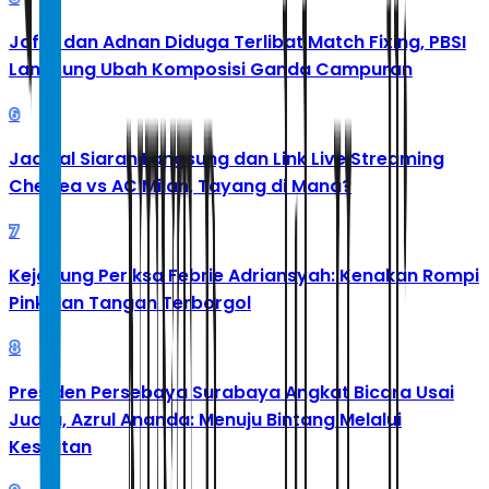
Jafar dan Adnan Diduga Terlibat Match Fixing, PBSI
Langsung Ubah Komposisi Ganda Campuran
6
Jadwal Siaran Langsung dan Link Live Streaming
Chelsea vs AC Milan, Tayang di Mana?
7
Kejagung Periksa Febrie Adriansyah: Kenakan Rompi
Pink dan Tangan Terborgol
8
Presiden Persebaya Surabaya Angkat Bicara Usai
Juara, Azrul Ananda: Menuju Bintang Melalui
Kesulitan