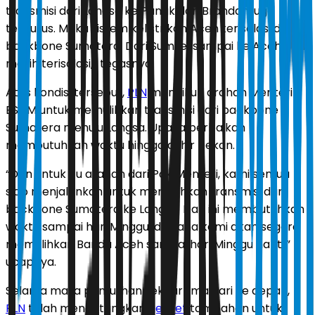
transmisi dari Langsa ke Pangkalan Brandan juga
terputus. Maka sistem kelistrikan Aceh terisolasi dari
backbone Sumatera. Dari Sumsel sampai ke Aceh pun
masih terisolasi,” tegasnya.
Atas kondisi tersebut,
PLN
mengikuti arahan Menteri
ESDM untuk memulihkan transmisi dari backbone
Sumatera menuju Langsa. Upaya perbaikan
membutuhkan waktu hingga akhir pekan.
“Dan untuk itu arahan dari Pak Menteri, kami semua
siap menjalankan untuk memulihkan transmisi dari
backbone Sumatera ke Langsa. Dan ini membutuhkan
waktu sampai hari Minggu, di mana kami akan segera
memulihkan Banda Aceh sampai hari Minggu nanti,”
ucapnya.
Selama masa pemulihan sekitar lima hari ke depan,
PLN
telah mendatangkan
genset
tambahan untuk