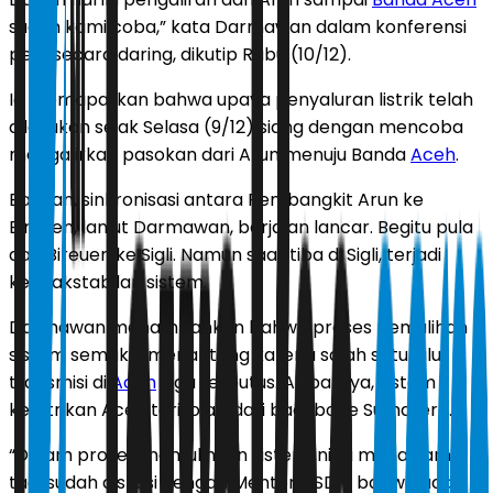
sudah kami coba,” kata Darmawan dalam konferensi
pers secara daring, dikutip Rabu (10/12).
Ia memaparkan bahwa upaya penyaluran listrik telah
dilakukan sejak Selasa (9/12) siang dengan mencoba
mengalirkan pasokan dari Arun menuju Banda
Aceh
.
Bahkan, sinkronisasi antara Pembangkit Arun ke
Bireuen, lanjut Darmawan, berjalan lancar. Begitu pula
dari Bireuen ke Sigli. Namun saat tiba di Sigli, terjadi
ketidakstabilan sistem.
Darmawan menambahkan bahwa proses pemulihan
sistem semakin menantang karena salah satu jalur
transmisi di
Aceh
juga terputus. Akibatnya, sistem
kelistrikan Aceh terisolasi dari backbone Sumatera.
“Dalam proses memulihkan sistem ini, di mana kami
tadi sudah diskusi dengan Menteri ESDM bahwa ada