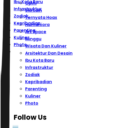
Ibu Kota Baru
Opini
Infrastruktur
Sisi Lain
Zodiak
Ternyata Hoax
Kepribadian
Humaniora
Parenting
Art Space
Kuliner
Minggu
Photo
Wisata Dan Kuliner
Arsitektur Dan Desain
Ibu Kota Baru
Infrastruktur
Zodiak
Kepribadian
Parenting
Kuliner
Photo
Follow Us