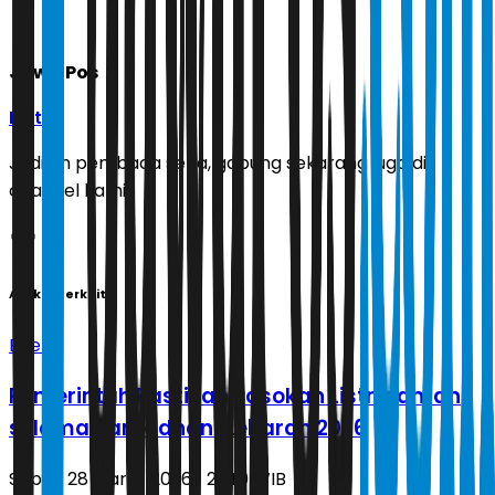
Jawa Pos
Ikuti
Jadilah pembaca setia, gabung sekarang juga di
channel kami!
Artikel Terkait
Energi
Pemerintah Pastikan Pasokan Listrik aman
selama Ramadhan-Lebaran 2026
Sabtu, 28 Maret 2026 | 21.40 WIB