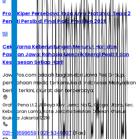
9
Profil Kiper Persebaya Reza Arya Pratama, Tepis 2
Penalti Persib di Final Piala Presiden 2026
10
Cek Warna Keberuntungan Menurut Hari dan
Pasaran Jawa: Rahasia Menarik Energi Positif dan
Kesuksesan Setiap Hari!
JawaPos.com adalah bagian dari Jawa Pos Group,
perusahaan media terkemuka di Indonesia. Menyajikan
berita terkini, akurat, dan terpercaya.
Graha Pena Lt.2 Jl. Raya Kby. Lama No.12, Grogol Utara, Kec.
Kebayoran Lama, Kota Jakarta Selatan, Daerah Khusus
Ibukota Jakarta 12210
021-53699659
|
021-5349207
(Fax)