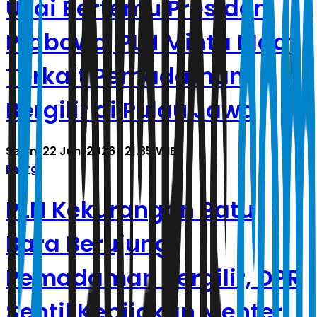
Usai Bertemu Presiden
Prabowo, PLN Minta Maaf
Terkait Pemadaman
Bergilir di Pulau Jawa
Senin, 22 Juni 2026 | 21.35 WIB
Energi
PLN Kekurangan Batu
Bara Berujung
Pemadaman Bergilir, DPR
Sentil Kebijakan Menteri