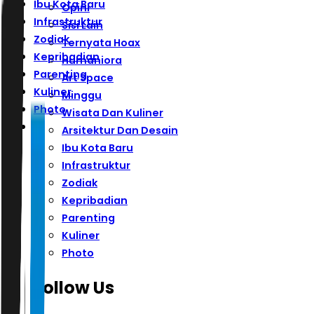
Ibu Kota Baru
Opini
Infrastruktur
Sisi Lain
Zodiak
Ternyata Hoax
Kepribadian
Humaniora
Parenting
Art Space
Kuliner
Minggu
Photo
Wisata Dan Kuliner
Arsitektur Dan Desain
Ibu Kota Baru
Infrastruktur
Zodiak
Kepribadian
Parenting
Kuliner
Photo
Follow Us