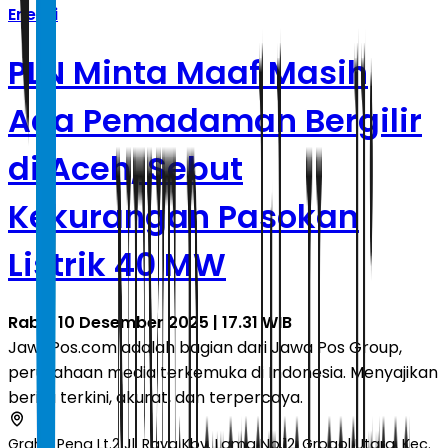
Energi
PLN Minta Maaf Masih
Ada Pemadaman Bergilir
di Aceh, Sebut
Kekurangan Pasokan
Listrik 40 MW
Rabu, 10 Desember 2025 | 17.31 WIB
JawaPos.com adalah bagian dari Jawa Pos Group,
perusahaan media terkemuka di Indonesia. Menyajikan
berita terkini, akurat, dan terpercaya.
Graha Pena Lt.2 Jl. Raya Kby. Lama No.12, Grogol Utara, Kec.