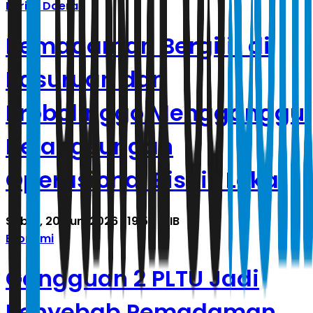
Berita Daerah
Pemadaman Bergilir di
Pasuruan dan
Probolinggo Mengganggu
Kelangsungan
Operasional Bisnis Lokal
Sabtu, 20 Juni 2026 | 19.54 WIB
Ekonomi
Gangguan 2 PLTU Jadi
Penyebab Pemadaman