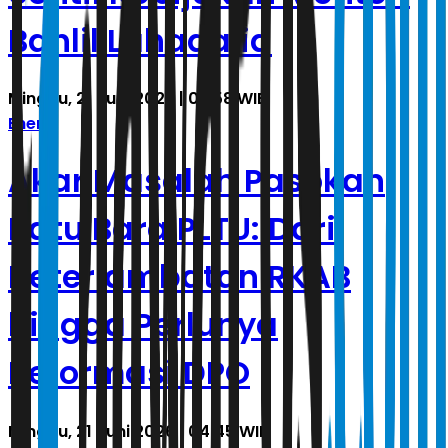
Bahlil Lahadalia
Minggu, 21 Juni 2026 | 06.58 WIB
Energi
Akar Masalah Pasokan
Batu Bara PLTU: Dari
Keterlambatan RKAB
hingga Perlunya
Reformasi DPO
Minggu, 21 Juni 2026 | 04.45 WIB