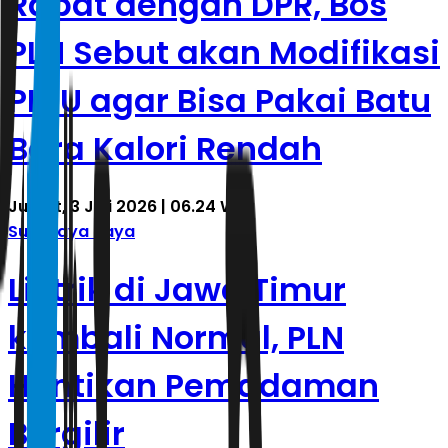
Rapat dengan DPR, Bos
PLN Sebut akan Modifikasi
PLTU agar Bisa Pakai Batu
Bara Kalori Rendah
Jumat, 3 Juli 2026 | 06.24 WIB
Surabaya Raya
Listrik di Jawa Timur
kembali Normal, PLN
Hentikan Pemadaman
Bergilir