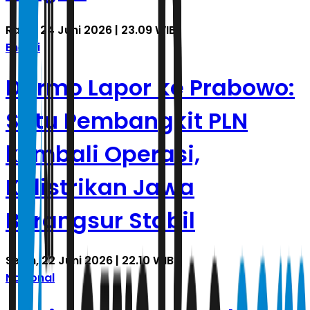
Rabu, 24 Juni 2026 | 23.09 WIB
Energi
Darmo Lapor ke Prabowo:
Satu Pembangkit PLN
kembali Operasi,
Kelistrikan Jawa
Berangsur Stabil
Senin, 22 Juni 2026 | 22.10 WIB
Nasional