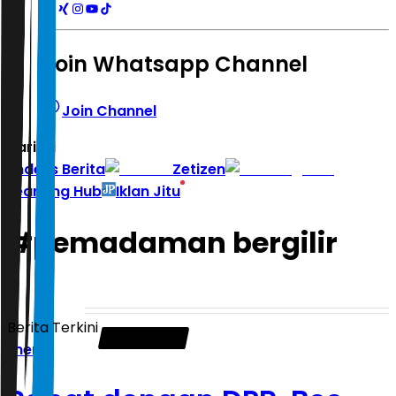
Join Whatsapp Channel
Join Channel
Hari ini
|
Indeks Berita
Zetizen
Learning Hub
Iklan Jitu
#
pemadaman bergilir
Berita Terkini
Energi