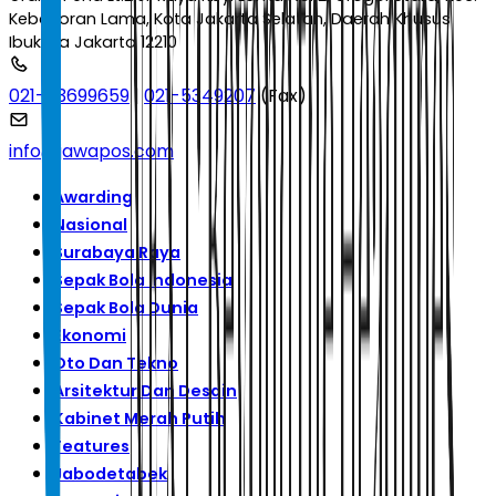
Kebayoran Lama, Kota Jakarta Selatan, Daerah Khusus
Ibukota Jakarta 12210
021-53699659
|
021-5349207
(Fax)
info@jawapos.com
Awarding
Nasional
Surabaya Raya
Sepak Bola Indonesia
Sepak Bola Dunia
Ekonomi
Oto Dan Tekno
Arsitektur Dan Desain
Kabinet Merah Putih
Features
Jabodetabek