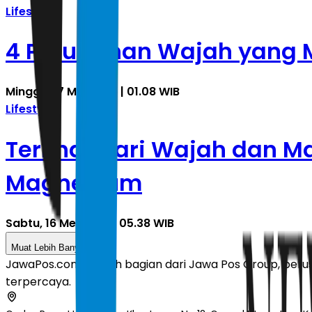
Lifestyle
4 Perubahan Wajah yang 
Minggu, 17 Mei 2026 | 01.08 WIB
Lifestyle
Terlihat dari Wajah dan M
Magnesium
Sabtu, 16 Mei 2026 | 05.38 WIB
Muat Lebih Banyak
JawaPos.com adalah bagian dari Jawa Pos Group, perusa
terpercaya.