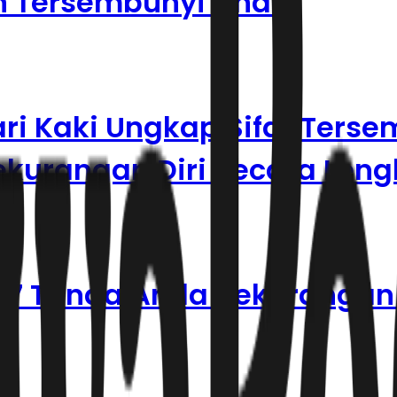
n Tersembunyi Anda
ari Kaki Ungkap Sifat Terse
ekurangan Diri Secara Len
i 7 Tanda Anda Kekurangan