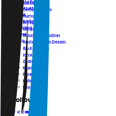
Ibu Kota Baru
Sisi Lain
Infrastruktur
Ternyata Hoax
Zodiak
Humaniora
Kepribadian
Art Space
Parenting
Minggu
Kuliner
Wisata Dan Kuliner
Photo
Arsitektur Dan Desain
Ibu Kota Baru
Infrastruktur
Zodiak
Kepribadian
Parenting
Kuliner
Photo
Follow Us