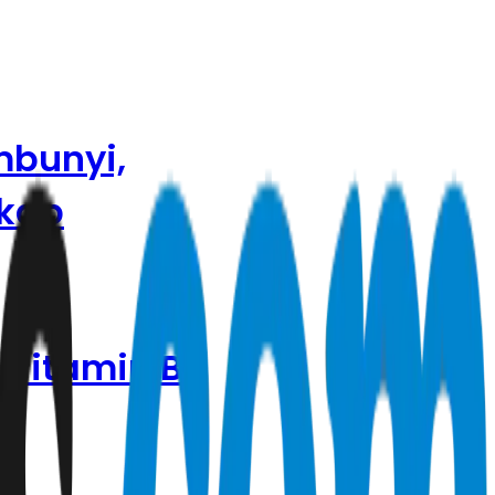
mbunyi,
gkap
 Vitamin B7