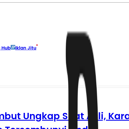
g Hub
Iklan Jitu
ut Ungkap Sifat Asli, Kara