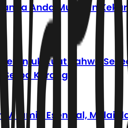
5 Tanda Anda Mungkin Keku
 Petunjuk Kuat Bahwa Sese
s Serba Kurang
Vitamin Esensial, Mulai d