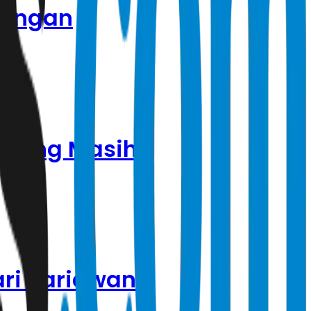
rangan
orang Masih
ari Sariawan