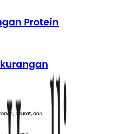
gan Protein
Kekurangan
rkini, akurat, dan