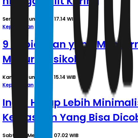
hingga Kulit Kering
Senin, 22 Juni 2026 | 17.14 WIB
Kepribadian
9 Kebiasaan yang Mencerm
Menurut Psikologi
Kamis, 11 Juni 2026 | 15.14 WIB
Kepribadian
Ingin Hidup Lebih Minimal
Kebiasaan Yang Bisa Dico
Sabtu, 23 Mei 2026 | 07.02 WIB