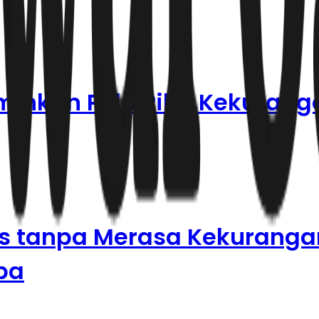
inkan Pola Pikir Kekuran
is tanpa Merasa Kekurangan
ba