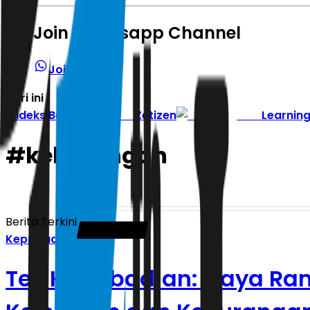
Join Whatsapp Channel
Join Channel
Hari ini
|
Indeks Berita
Zetizen
Learnin
#
kekurangan
Berita Terkini
Kepribadian
Tes Kepribadian: Gaya Ramb