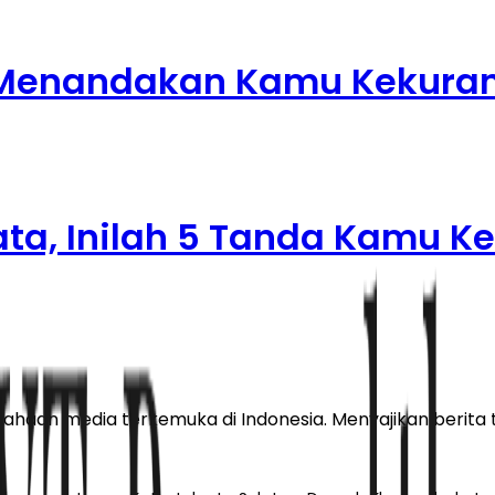
Menandakan Kamu Kekuran
ata, Inilah 5 Tanda Kamu 
haan media terkemuka di Indonesia. Menyajikan berita te