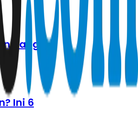
gan Uang
? Ini 6