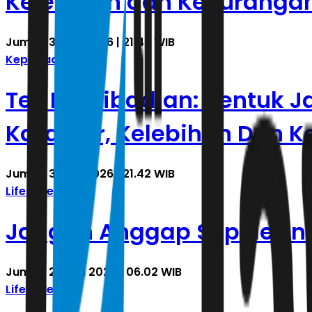
Kelebihan dan Kekuranga
Jumat, 31 Juli 2026 | 21.45 WIB
Kepribadian
Tes Kepribadian: Bentuk J
Karakter, Kelebihan Dan K
Jumat, 31 Juli 2026 | 21.42 WIB
Lifestyle
Jangan Anggap Sepele, In
Jumat, 24 Juli 2026 | 06.02 WIB
Lifestyle