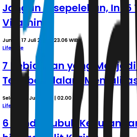
Jangan Disepelekan, Ini 
Vitamin D
Jumat, 17 Juli 2026 | 23.06 WIB
Lifestyle
7 Kebiasaan yang Menjadi
Terjebak dalam Mentalita
Selasa, 23 Juni 2026 | 02.00 WIB
Lifestyle
6 Tanda Tubuh Kekurangan 