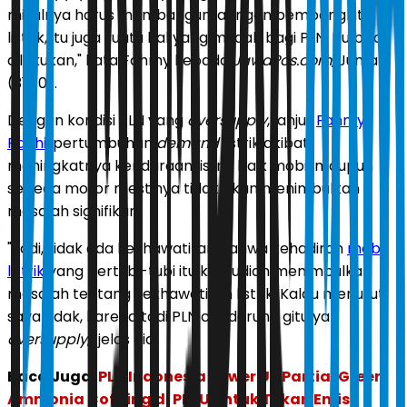
misalnya harus membangun jaringan pembangkit
listrik, itu juga suatu hal yang mudah bagi PLN. Itu bisa
dilakukan," kata Fahmy kepada
JawaPos.com
, Jumat
(31/10).
Dengan kondisi PLN yang
oversupply
, lanjut
Fahmy
Radhi
, pertumbuhan
demand
listrik akibat
meningkatnya kendaraan listrik baik mobil maupun
sepeda motor mestinya tidak akan menimbulkan
masalah signifikan.
"Jadi, tidak ada kekhawatiran bahwa kehadiran
mobil
listrik
yang bertubi-tubi itu kemudian menimbulkan
masalah tentang kekhawatiran listrik. Kalau menurut
saya tidak, karena tadi PLN cenderung gitu ya
oversupply
," jelas dia.
Baca Juga:
PLN Indonesia Power Uji Partial Green
Ammonia Cofiring di PLTU untuk Tekan Emisi