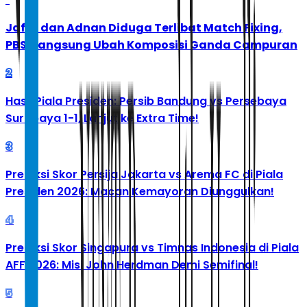
Jafar dan Adnan Diduga Terlibat Match Fixing,
PBSI Langsung Ubah Komposisi Ganda Campuran
2
Hasil Piala Presiden: Persib Bandung vs Persebaya
Surabaya 1-1, Lanjut ke Extra Time!
3
Prediksi Skor Persija Jakarta vs Arema FC di Piala
Presiden 2026: Macan Kemayoran Diunggulkan!
4
Prediksi Skor Singapura vs Timnas Indonesia di Piala
AFF 2026: Misi John Herdman Demi Semifinal!
5