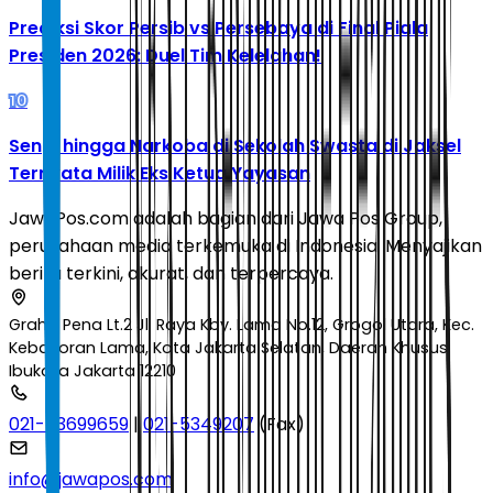
Prediksi Skor Persib vs Persebaya di Final Piala
Presiden 2026: Duel Tim Kelelahan!
10
Senpi hingga Narkoba di Sekolah Swasta di Jaksel
Ternyata Milik Eks Ketua Yayasan
JawaPos.com adalah bagian dari Jawa Pos Group,
perusahaan media terkemuka di Indonesia. Menyajikan
berita terkini, akurat, dan terpercaya.
Graha Pena Lt.2 Jl. Raya Kby. Lama No.12, Grogol Utara, Kec.
Kebayoran Lama, Kota Jakarta Selatan, Daerah Khusus
Ibukota Jakarta 12210
021-53699659
|
021-5349207
(Fax)
info@jawapos.com