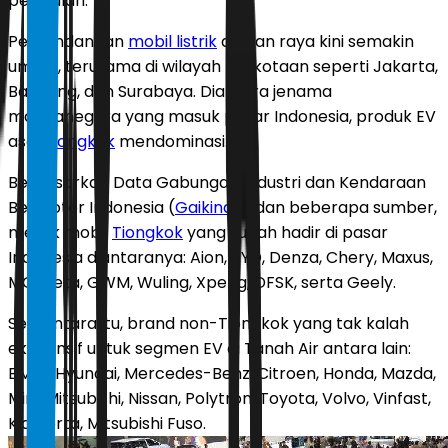
penjualan.
Pemandangan
mobil listrik
di jalan raya kini semakin
umum, terutama di wilayah perkotaan seperti Jakarta,
Bandung, dan Surabaya. Diantara jenama
mancanegara yang masuk pasar Indonesia, produk EV
asal
Tiongkok
mendominasi.
Berdasarkan Data Gabungan Industri dan Kendaraan
Bermotor Indonesia (
Gaikindo
) dan beberapa sumber,
merek mobil
Tiongkok
yang sudah hadir di pasar
Indonesia diantaranya: Aion, BYD, Denza, Chery, Maxus,
MG, Neta, GWM, Wuling, Xpeng, DFSK, serta Geely.
Sementara itu, brand non-Tiongkok yang tak kalah
ekspansif untuk segmen EV di Tanah Air antara lain:
BMW, Hyundai, Mercedes-Benz, Citroen, Honda, Mazda,
Mini, Mitsubishi, Nissan, Polytron, Toyota, Volvo, Vinfast,
Kia, serta, Mitsubishi Fuso.