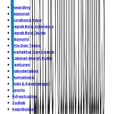
Awarding
Nasional
Surabaya Raya
Sepak Bola Indonesia
Sepak Bola Dunia
Ekonomi
Oto Dan Tekno
Arsitektur Dan Desain
Kabinet Merah Putih
Features
Jabodetabek
Humaniora
Hobi & Kesenangan
Sports
Infrastruktur
Zodiak
Kepribadian