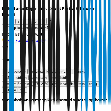
Hulu Harus Kejar Hilir: Cepat Perbaiki Bauran
Energi
...
1
2
3
4
5
9
9
Tampilkan semua halaman
Editor:
Estu Suryowati
Ikuti kami di Google
Tags
pt pln (persero)
energi baru terbarukan (EBT)
tiongkok
PLTU shutdown
fahmy radhi
mobil listrik
Net Zero Emission (NZE) 2060
electric vehicle
transisi energi
gaikindo
pltu
Sudahkah Anda mengikuti channel whatsapp kami?