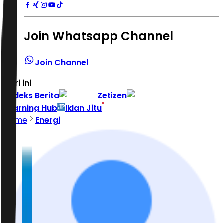
Join Whatsapp Channel
Join Channel
Hari ini
|
Indeks Berita
Zetizen
Learning Hub
Iklan Jitu
Home
Energi