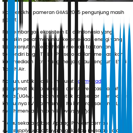
Hari terakhir pameran GIIAS 2025 pengunjung masih
padat.
Perkembangan ekosistem EV di Indonesia yang
semakin pesat menuntut ketersediaan energi yang
berkelanjutan. Tentu hal ini menjadi tantangan
tersendiri bagi PT PLN (Persero) dalam memastikan
ketersediaan listrik yang menjangkau pengguna EV di
Tanah Air.
Namun, untuk saat ini, menurut
Fahmy Radhi
,
pengamat ekonomi energi dari Universitas Gadjah
Mada (UGM), kebutuhan listrik dari sektor transportasi
khususnya EV masih aman. Itu lantaran saat ini, PLN
masih mengalami kondisi
oversupply
.
"Kalau sekarang bisa. Apalagi PLN kan pernah
oversupply
juga, artinya nggak akan masalah Kalau