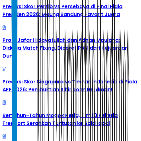
Prediksi Skor Persib vs Persebaya di Final Piala
Presiden 2026: Maung Bandung Favorit Juara
6
Profil Jafar Hidayatullah dan Adnan Maulana:
Diduga Match Fixing, Dicoret PBSI dari Kejuaraan
Dunia
7
Prediksi Skor Singapura vs Timnas Indonesia di Piala
AFF 2026: Pembuktian Sihir John Herdman!
8
Bertahun-Tahun Mogok Kerja, Tim 10 Pekerja
Freeport Serahkan Tuntutan ke Said Iqbal
9