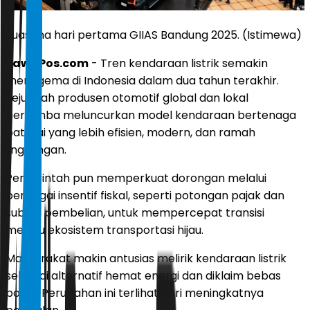
Suasana hari pertama GIIAS Bandung 2025. (Istimewa)
JawaPos.com
- Tren kendaraan listrik semakin
menggema di Indonesia dalam dua tahun terakhir.
Sejumlah produsen otomotif global dan lokal
berlomba meluncurkan model kendaraan bertenaga
baterai yang lebih efisien, modern, dan ramah
lingkungan.
Pemerintah pun memperkuat dorongan melalui
berbagai insentif fiskal, seperti potongan pajak dan
subsidi pembelian, untuk mempercepat transisi
menuju ekosistem transportasi hijau.
Masyarakat makin antusias melirik kendaraan listrik
sebagai alternatif hemat energi dan diklaim bebas
polusi. Perubahan ini terlihat dari meningkatnya