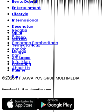
Berita Daerah
Entertainment
Lifestyle
Internasional
Kesehatan
Redaksi
Opini
Privacy
Sisi Lain
Pedoman Pemberitaan
Ternyata Hoax
Kontak
Minggu
Karir
Art Space
Info Iklan
Parenting
About Us
Kuliner
Karir
©
2026
PT JAWA POS GRUP MULTIMEDIA
Download Aplikasi JawaPos.com