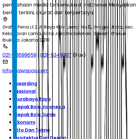
perusahaan media terkemuka di Indonesia. Menyajikan
berita terkini, akurat, dan terpercaya.
Graha Pena Lt.2 Jl. Raya Kby. Lama No.12, Grogol Utara, Kec.
Kebayoran Lama, Kota Jakarta Selatan, Daerah Khusus
Ibukota Jakarta 12210
021-53699659
|
021-5349207
(Fax)
info@jawapos.com
Awarding
Nasional
Surabaya Raya
Sepak Bola Indonesia
Sepak Bola Dunia
Ekonomi
Oto Dan Tekno
Arsitektur Dan Desain