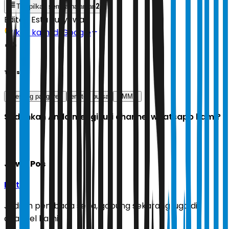
2
Tampilkan semua halaman
Editor:
Estu Suryowati
Ikuti kami di Google
Tags
kaesang pangarep
emiten bursa
PMMP
Sudahkah Anda mengikuti channel whatsapp kami?
Jawa Pos
Ikuti
Jadilah pembaca setia, gabung sekarang juga di
channel kami!