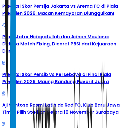
Prediksi Skor Persija Jakarta vs Arema FC di Piala
Presiden 2026: Macan Kemayoran Diunggulkan!
4
Profil Jafar Hidayatullah dan Adnan Maulana:
Diduga Match Fixing, Dicoret PBSI dari Kejuaraan
Dunia
5
Prediksi Skor Persib vs Persebaya di Final Piala
Presiden 2026: Maung Bandung Favorit Juara
6
Aji Santoso Resmi Latih de Red FC, Klub Baru Jawa
Timur Pilih Stadion Gelora 10 November Surabaya
7