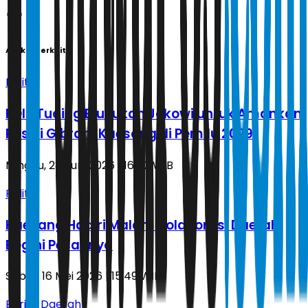
Artikel Terkait
Politik
PDIP Tuding Blusukan Jokowi untuk Amankan
Posisi Gibran-Kaesang di Pemilu 2029
Minggu, 28 Juni 2026 | 16.42 WIB
Politik
Kaesang Hadiri Malam Kolaborasi Daerah,
Begini Pesannya
Sabtu, 16 Mei 2026 | 15.49 WIB
Berita Daerah