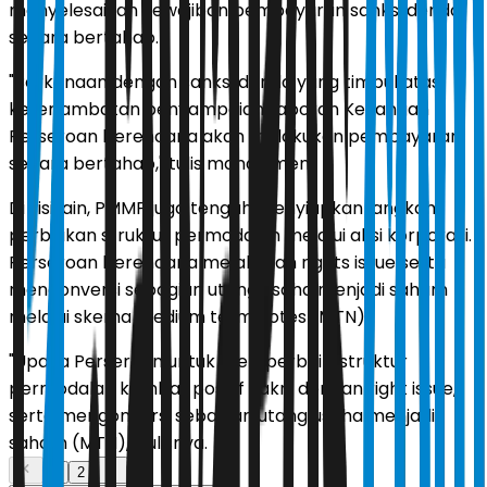
menyelesaikan kewajiban pembayaran sanksi denda
secara bertahap.
"Berkenaan dengan sanksi denda yang timbul atas
keterlambatan penyampaian Laporan Keuangan
Perseroan berencana akan melakukan pembayaran
secara bertahap," tulis manajemen.
Di sisi lain, PMMP juga tengah menyiapkan langkah
perbaikan struktur permodalan melalui aksi korporasi.
Perseroan berencana melakukan rights issue serta
mengonversi sebagian utang usaha menjadi saham
melalui skema medium term notes (MTN).
"Upaya Perseroan untuk memperbaiki struktur
permodalan kembali positif yakni dengan right issue,
serta mengonversi sebagian utang usaha menjadi
saham (MTN)," tulisnya.
1
2