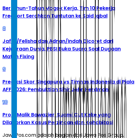
Bertahun-Tahun Mogok Kerja, Tim 10 Pekerja
Freeport Serahkan Tuntutan ke Said Iqbal
8
Jafar/Felisha dan Adnan/Indah Dicoret dari
Kejuaraan Dunia, PBSI Buka Suara Soal Dugaan
Match Fixing
9
Prediksi Skor Singapura vs Timnas Indonesia di Piala
AFF 2026: Pembuktian Sihir John Herdman!
10
Profil Malik Bawazier, Suami Cut Keke yang
Dilaporkan Kasus Perzinaan dan Kohabitasi
JawaPos.com adalah bagian dari Jawa Pos Group,