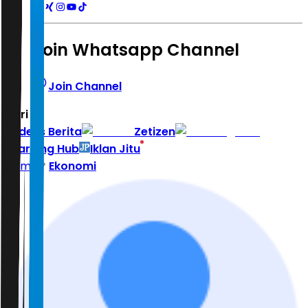
Join Whatsapp Channel
Join Channel
Hari ini
|
Indeks Berita
Zetizen
Learning Hub
Iklan Jitu
Home
Ekonomi