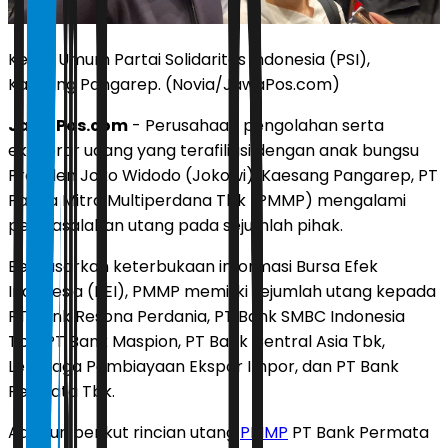
Ketua Umum Partai Solidaritas Indonesia (PSI),
Kaesang Pangarep. (Novia/JawaPos.com)
JawaPos.com
- Perusahaan pengolahan serta
eksportir udang yang terafiliasi dengan anak bungsu
Presiden Joko Widodo (Jokowi), Kaesang Pangarep, PT
Panca Mitra Multiperdana Tbk (PMMP) mengalami
permasalahan utang pada sejumlah pihak.
Berdasarkan keterbukaan informasi Bursa Efek
Indonesia (BEI), PMMP memiliki sejumlah utang kepada
PT Bank Resona Perdania, PT Bank SMBC Indonesia
Tbk, PT Bank Maspion, PT Bank Central Asia Tbk,
Lembaga Pembiayaan Ekspor Impor, dan PT Bank
Permata Tbk.
Adapun berikut rincian utang
PMMP
PT Bank Permata