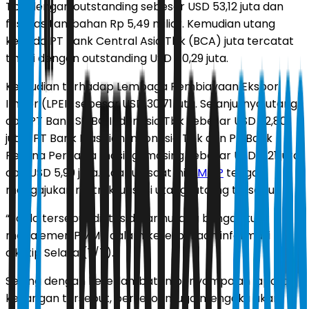
Tbk dengan outstanding sebesar USD 53,12 juta dan
fasilitas tambahan Rp 5,49 miliar. Kemudian utang
kepada PT Bank Central Asia Tbk (BCA) juta tercatat
tinggi dengan outstanding USD 40,29 juta.
Kemudian terhadap Lembaga Pembiayaan Ekspor
Impor (LPEI) sebesar USD 30,71 juta. Selanjutnya utang
dari PT Bank SMBC Indonesia Tbk sebesar USD 22,80
juta , PT Bank Maspion Indonesia Tbk dan PT Bank
Resona Perdania masing-masing sebesar USD 7,21 juta
dan USD 5,99 juta. Adapun saat ini,
PMMP
tengah
mengajukan restrukturisasi utang-utamg tersebut.
“Saldo tersebut diatas diluar hutang bunga,” tulis
manajemen PMMP dalam keterbukaan informasi
dikutip Selasa (7/7).
Seiring dengan keterlambatan penyampaian laporan
keuangan tersebut, perseroan juga mengaku akan