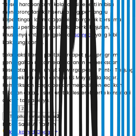
“Besar harapan kami kolaborasi seperti ini bisa
mendorong langkah serupa bagi pemangku
kepentingan lainnya agar bisa bergerak bersama
menuju perubahan positif dan berkelanjutan,
khususnya untuk pengelolaan
sampah
yang lebih
baik,” ungkapnya.
Selain aksi bersih pantai, terdapat pula program
pencegahan risiko melalui layanan pemeriksaan
kesehatan gratis untuk 82 warga pesisir Pantai Tanjung
Pasir bekerja sama dengan RS Mayapada Bogor.
Pemeriksaan yang diberikan meliputi pengecekan
tekanan darah, asam urat, kolesterol, serta konsultasi
dokter tanpa biaya.
1
2
2
Tampilkan semua halaman
Editor:
Sabik Aji Taufan
Ikuti kami di Google