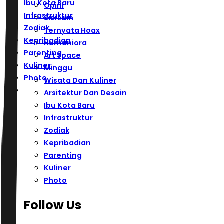
Ibu Kota Baru
Opini
Infrastruktur
Sisi Lain
Zodiak
Ternyata Hoax
Kepribadian
Humaniora
Parenting
Art Space
Kuliner
Minggu
Photo
Wisata Dan Kuliner
Arsitektur Dan Desain
Ibu Kota Baru
Infrastruktur
Zodiak
Kepribadian
Parenting
Kuliner
Photo
Follow Us