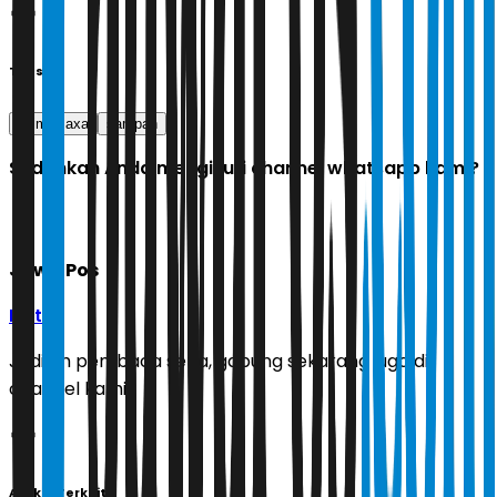
Tags
iklim
axa
sampah
Sudahkah Anda mengikuti channel whatsapp kami?
Jawa Pos
Ikuti
Jadilah pembaca setia, gabung sekarang juga di
channel kami!
Artikel Terkait