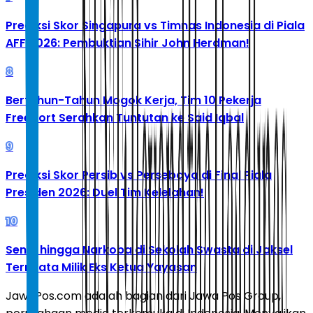
Prediksi Skor Singapura vs Timnas Indonesia di Piala
AFF 2026: Pembuktian Sihir John Herdman!
8
Bertahun-Tahun Mogok Kerja, Tim 10 Pekerja
Freeport Serahkan Tuntutan ke Said Iqbal
9
Prediksi Skor Persib vs Persebaya di Final Piala
Presiden 2026: Duel Tim Kelelahan!
10
Senpi hingga Narkoba di Sekolah Swasta di Jaksel
Ternyata Milik Eks Ketua Yayasan
JawaPos.com adalah bagian dari Jawa Pos Group,