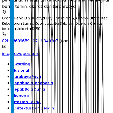
perusahaan media terkemuka di Indonesia. Menyajikan
berita terkini, akurat, dan terpercaya.
Graha Pena Lt.2 Jl. Raya Kby. Lama No.12, Grogol Utara, Kec.
Kebayoran Lama, Kota Jakarta Selatan, Daerah Khusus
Ibukota Jakarta 12210
021-53699659
|
021-5349207
(Fax)
info@jawapos.com
Awarding
Nasional
Surabaya Raya
Sepak Bola Indonesia
Sepak Bola Dunia
Ekonomi
Oto Dan Tekno
Arsitektur Dan Desain