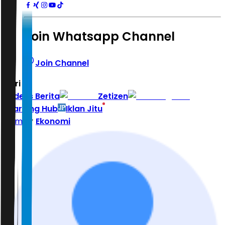
Join Whatsapp Channel
Join Channel
Hari ini
|
Indeks Berita
Zetizen
Learning Hub
Iklan Jitu
Home
Ekonomi