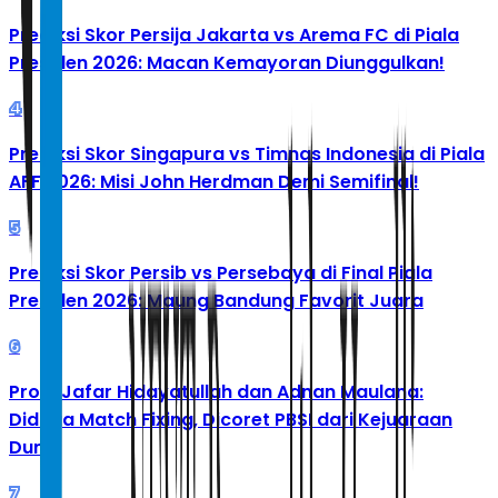
Prediksi Skor Persija Jakarta vs Arema FC di Piala
Presiden 2026: Macan Kemayoran Diunggulkan!
4
Prediksi Skor Singapura vs Timnas Indonesia di Piala
AFF 2026: Misi John Herdman Demi Semifinal!
5
Prediksi Skor Persib vs Persebaya di Final Piala
Presiden 2026: Maung Bandung Favorit Juara
6
Profil Jafar Hidayatullah dan Adnan Maulana:
Diduga Match Fixing, Dicoret PBSI dari Kejuaraan
Dunia
7