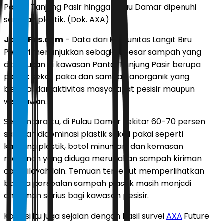
Pantai Tanjung Pasir hingga Pulau Damar dipenuhi
sampah plastik. (Dok. AXA)
JawaPos.com
- Data dari Komunitas Langit Biru
Pertiwi menunjukkan sebagian besar sampah yang
ditemukan di kawasan Pantai Tanjung Pasir berupa
plastik sekali pakai dan sampah anorganik yang
berasal dari aktivitas masyarakat pesisir maupun
wisatawan.
Sementara itu, di Pulau Damar sekitar 60-70 persen
sampah didominasi plastik sekali pakai seperti
kantong plastik, botol minuman, dan kemasan
makanan yang diduga merupakan sampah kiriman
dari wilayah lain. Temuan tersebut memperlihatkan
bahwa persoalan sampah plastik masih menjadi
ancaman serius bagi kawasan pesisir.
Kondisi itu juga sejalan dengan hasil survei
AXA
Future