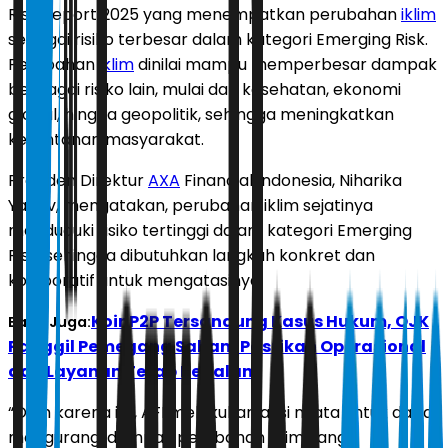
Risk Report 2025 yang menempatkan perubahan
iklim
sebagai risiko terbesar dalam kategori Emerging Risk.
Perubahan
iklim
dinilai mampu memperbesar dampak
berbagai risiko lain, mulai dari kesehatan, ekonomi
global, hingga geopolitik, sehingga meningkatkan
kerentanan masyarakat.
Presiden Direktur
AXA
Financial Indonesia, Niharika
Yadav, mengatakan, perubahan iklim sejatinya
menduduki risiko tertinggi dalam kategori Emerging
Risk, sehingga dibutuhkan langkah konkret dan
kolaboratif untuk mengatasinya.
KoinP2P Tersandung Kasus Hukum, OJK
Baca Juga:
Panggil Pemegang Saham Pastikan Operasional
dan Layanan Tetap Berjalan
“Oleh karena itu, AFI melakukan aksi nyata untuk dapat
mengurangi dampak perubahan iklim yang