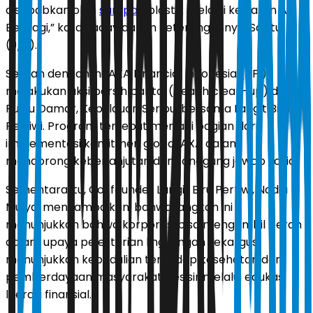
disebabkan oleh
sampah
plastik melalui kegiatan AFI
Berbagi,” kata Yadav dalam keterangannya, Sabtu
(9/5).
Sejalan dengan ini, AXA Financial Indonesia (AFI)
melakukan aksi bersih pantai (beach clean-up) di
Pulau Damar, Kepulauan Seribu, bersama Langit Biru
Pertiwi. Program tersebut menjadi bagian dari
implementasi komitmen global AXA dalam
mendorong keberlanjutan dan tanggung jawab sosial.
Sementara itu, Co-founder Langit Biru Pertiwi, Nadia
Mulya, menyampaikan, bahwa langkah ini
menunjukkan bahwa korporasi bisa mengambil peran
dalam upaya pelestarian lingkungan sekaligus
menunjukkan kepedulian terhadap kesehatan dan
pemberdayaan masyarakat pesisir melalui edukasi
literasi finansial.