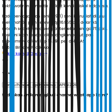
kekhawatiran domestik terkait kondisi fiskal Indonesia.
Pada perdagangan Senin (19/1) sore ini, rupiah ditutup
melemah 68 poin ke level Rp 16.955 per dolar AS,
setelah sebelumnya sempat tertekan hingga 75 poin.
Posisi ini lebih rendah dibandingkan penutupan
sebelumnya di level Rp 16.896 per dolar AS.
Editor:
Bintang Pradewo
Ikuti kami di Google
Tags
Menkeu Purbaya
rupiah melemah
APBN 2026
Sudahkah Anda mengikuti channel whatsapp kami?