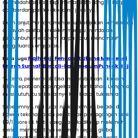
memindahkan kas, tapi memastikan uang itu berputar
dan berdampak ke ekonomi,” jelasnya.
Lebih lanjut, Purbaya menyebut kebijakan pemerintah
di bawah arahan Presiden mampu mendorong
pertumbuhan ekonomi tanpa harus menambah
pengeluaran anggaran.
Fiqih Haji: Pendapat Ulama Mengenai
Baca Juga:
Umrah Sunnah Berkali-kali Sebelum Puncak Haji
“Artinya, pemerintah bisa menumbuhkan ekonomi
lebih cepat tanpa pengeluaran tambahan. Uangnya
masih utuh, itu sebenarnya luar biasa,” tukasnya.
Sebelumnya, nilai tukar rupiah kembali berada di
bawah tekanan pada penutupan perdagangan Senin
(19/1) sore ini. Mata uang Garuda ditutup melemah
seiring meningkatnya sentimen negatif global,
terutama dari Amerika Serikat dan Eropa, serta