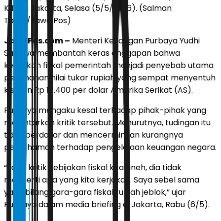
KiTa di Jakarta, Selasa (5/5/2026). (Salman
Toyibi/Jawa Pos)
JawaPos.com –
Menteri Keuangan Purbaya Yudhi
Sadewa membantah keras anggapan bahwa
kebijakan fiskal pemerintah menjadi penyebab utama
pelemahan nilai tukar rupiah yang sempat menyentuh
kisaran Rp 17.400 per dolar Amerika Serikat (AS).
Purbaya mengaku kesal terhadap pihak-pihak yang
melontarkan kritik tersebut. Menurutnya, tudingan itu
tidak berdasar dan mencerminkan kurangnya
pemahaman terhadap pengelolaan keuangan negara.
“Yang kritik kebijakan fiskal kita aneh, dia tidak
mengerti apa yang kita kerjakan. Saya sebel sama
yang bilang gara-gara fiskal rupiah jeblok,” ujar
Purbaya dalam media briefing di Jakarta, Rabu (6/5).