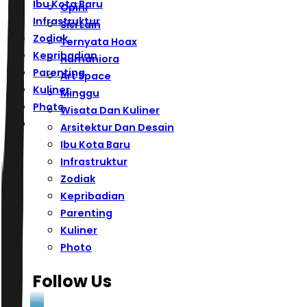
Ibu Kota Baru
Opini
Infrastruktur
Sisi Lain
Zodiak
Ternyata Hoax
Kepribadian
Humaniora
Parenting
Art Space
Kuliner
Minggu
Photo
Wisata Dan Kuliner
Arsitektur Dan Desain
Ibu Kota Baru
Infrastruktur
Zodiak
Kepribadian
Parenting
Kuliner
Photo
Follow Us