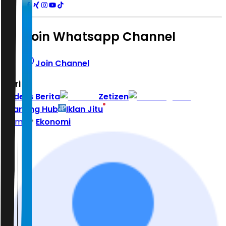
Join Whatsapp Channel
Join Channel
Hari ini
|
Indeks Berita
Zetizen
Learning Hub
Iklan Jitu
Home
Ekonomi