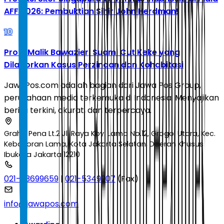
AFF 2026: Pembuktian Sihir John Herdman!
10
Profil Malik Bawazier, Suami Cut Keke yang
Dilaporkan Kasus Perzinaan dan Kohabitasi
JawaPos.com adalah bagian dari Jawa Pos Group,
perusahaan media terkemuka di Indonesia. Menyajikan
berita terkini, akurat, dan terpercaya.
Graha Pena Lt.2 Jl. Raya Kby. Lama No.12, Grogol Utara, Kec.
Kebayoran Lama, Kota Jakarta Selatan, Daerah Khusus
Ibukota Jakarta 12210
021-53699659
|
021-5349207
(Fax)
info@jawapos.com