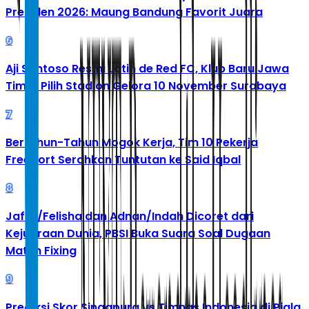
Presiden 2026: Maung Bandung Favorit Juara
6
Aji Santoso Resmi Latih de Red FC, Klub Baru Jawa
Timur Pilih Stadion Gelora 10 November Surabaya
7
Bertahun-Tahun Mogok Kerja, Tim 10 Pekerja
Freeport Serahkan Tuntutan ke Said Iqbal
8
Jafar/Felisha dan Adnan/Indah Dicoret dari
Kejuaraan Dunia, PBSI Buka Suara Soal Dugaan
Match Fixing
9
Prediksi Skor Singapura vs Timnas Indonesia di Piala