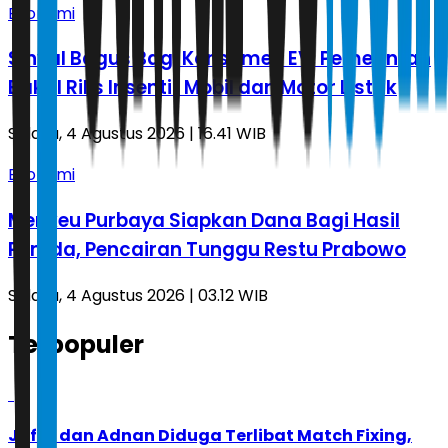
Ekonomi
Sinyal Bagus Bagi Konsumen EV, Pemerintah
Bakal Rilis Insentif Mobil dan Motor Listrik
Selasa, 4 Agustus 2026 | 16.41 WIB
Ekonomi
Menkeu Purbaya Siapkan Dana Bagi Hasil
Pemda, Pencairan Tunggu Restu Prabowo
Selasa, 4 Agustus 2026 | 03.12 WIB
Terpopuler
1
Jafar dan Adnan Diduga Terlibat Match Fixing,