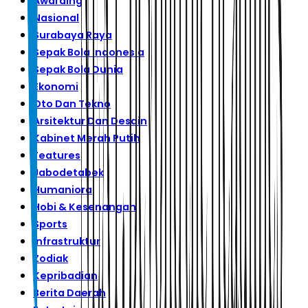
Awarding
Nasional
Surabaya Raya
Sepak Bola Indonesia
Sepak Bola Dunia
Ekonomi
Oto Dan Tekno
Arsitektur Dan Desain
Kabinet Merah Putih
Features
Jabodetabek
Humaniora
Hobi & Kesenangan
Sports
Infrastruktur
Zodiak
Kepribadian
Berita Daerah