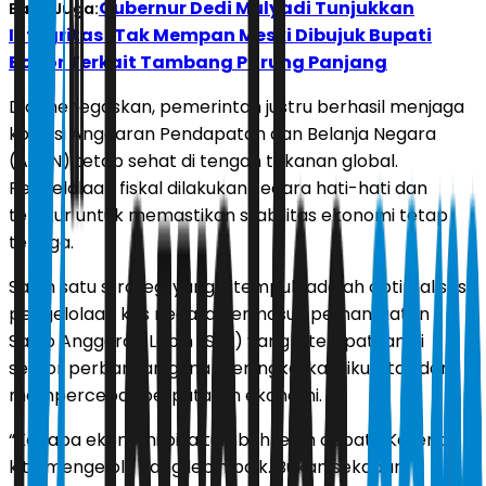
Gubernur Dedi Mulyadi Tunjukkan
Baca Juga:
Integritas! Tak Mempan Meski Dibujuk Bupati
Bogor Terkait Tambang Parung Panjang
Dia menegaskan, pemerintah justru berhasil menjaga
kondisi Anggaran Pendapatan dan Belanja Negara
(APBN) tetap sehat di tengah tekanan global.
Pengelolaan fiskal dilakukan secara hati-hati dan
terukur untuk memastikan stabilitas ekonomi tetap
terjaga.
Salah satu strategi yang ditempuh adalah optimalisasi
pengelolaan kas negara, termasuk pemanfaatan
Saldo Anggaran Lebih (SAL) yang ditempatkan di
sektor perbankan guna meningkatkan likuiditas dan
mempercepat perputaran ekonomi.
“Kenapa ekonomi bisa tumbuh lebih cepat? Karena
kita mengelola uang lebih baik. Bukan sekadar