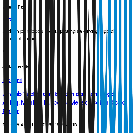
Jawa Pos
Ikuti
Jadilah pembaca setia, gabung sekarang juga di
channel kami!
Artikel Terkait
Ekonomi
Jawab Tudingan Ekonom dan Lembaga
Asing, Menkeu Purbaya: Mereka Salah, Saya
Pintar
Rabu, 5 Agustus 2026 | 18.54 WIB