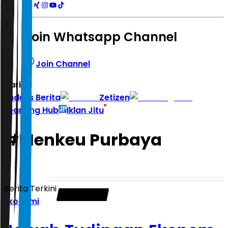
Join Whatsapp Channel
Join Channel
Hari ini
|
Indeks Berita
Zetizen
Learning Hub
Iklan Jitu
#
Menkeu Purbaya
Berita Terkini
Ekonomi