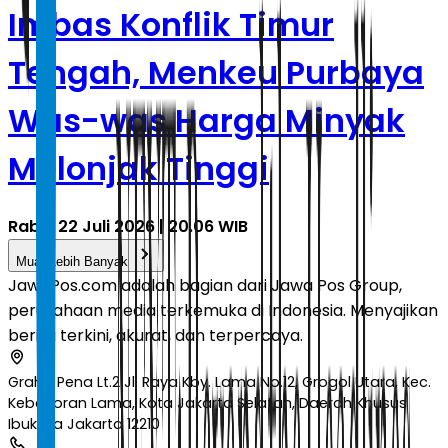
Imbas Konflik Timur
Tengah, Menkeu Purbaya
Was-was Harga Minyak
Melonjak Tinggi
Rabu, 22 Juli 2026 | 20.06 WIB
Muat Lebih Banyak
JawaPos.com adalah bagian dari Jawa Pos Group,
perusahaan media terkemuka di Indonesia. Menyajikan
berita terkini, akurat, dan terpercaya.
Graha Pena Lt.2 Jl. Raya Kby. Lama No.12, Grogol Utara, Kec.
Kebayoran Lama, Kota Jakarta Selatan, Daerah Khusus
Ibukota Jakarta 12210