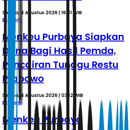
Selasa, 4 Agustus 2026 | 16.41 WIB
Ekonomi
Menkeu Purbaya Siapkan
Dana Bagi Hasil Pemda,
Pencairan Tunggu Restu
Prabowo
Selasa, 4 Agustus 2026 | 03.12 WIB
Ekonomi
Menkeu Purbaya