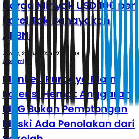
Harga Minyak USD 100 per
Barel Tak Bahayakan
APBN
Jumat, 24 Juli 2026 | 21.54 WIB
Ekonomi
Menkeu Purbaya Klaim
Potensi Hemat Anggaran
MBG Bukan Pemotongan
Meski Ada Penolakan dari
Sekolah