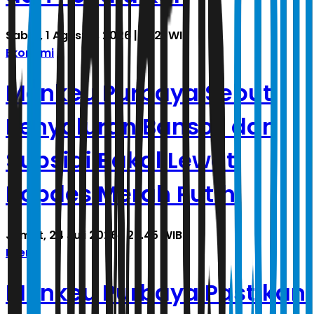
Sabtu, 1 Agustus 2026 | 18.21 WIB
Ekonomi
Menkeu Purbaya Sebut
Penyaluran Bansos dan
Subsidi Bakal Lewat
Kopdes Merah Putih
Jumat, 24 Juli 2026 | 23.45 WIB
Energi
Menkeu Purbaya Pastikan