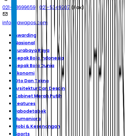
021-53699659
|
021-5349207
(Fax)
info@jawapos.com
Awarding
Nasional
Surabaya Raya
Sepak Bola Indonesia
Sepak Bola Dunia
Ekonomi
Oto Dan Tekno
Arsitektur Dan Desain
Kabinet Merah Putih
Features
Jabodetabek
Humaniora
Hobi & Kesenangan
Sports