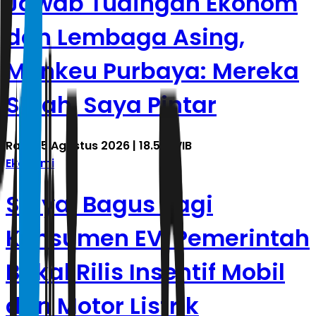
Jawab Tudingan Ekonom
dan Lembaga Asing,
Menkeu Purbaya: Mereka
Salah, Saya Pintar
Rabu, 5 Agustus 2026 | 18.54 WIB
Ekonomi
Sinyal Bagus Bagi
Konsumen EV, Pemerintah
Bakal Rilis Insentif Mobil
dan Motor Listrik