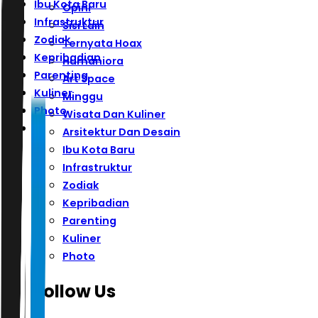
Ibu Kota Baru
Opini
Infrastruktur
Sisi Lain
Zodiak
Ternyata Hoax
Kepribadian
Humaniora
Parenting
Art Space
Kuliner
Minggu
Photo
Wisata Dan Kuliner
Arsitektur Dan Desain
Ibu Kota Baru
Infrastruktur
Zodiak
Kepribadian
Parenting
Kuliner
Photo
Follow Us