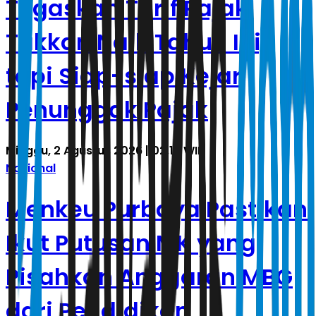
Tegaskan Tarif Pajak
Takkan Naik Tahun Ini,
tapi Siap-siap Kejar
Penunggak Pajak
Minggu, 2 Agustus 2026 | 02.17 WIB
Nasional
Menkeu Purbaya Pastikan
Ikut Putusan MK yang
Pisahkan Anggaran MBG
dari Pendidikan