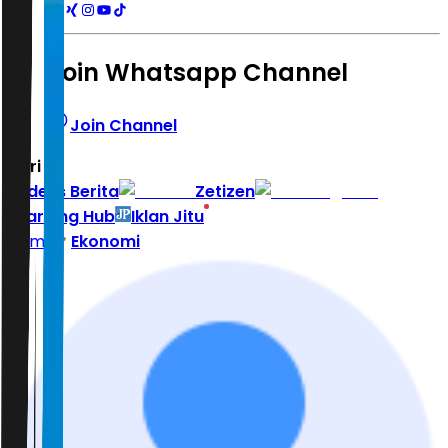
Join Whatsapp Channel
Join Channel
Hari ini
|
Indeks Berita
Zetizen
Learning Hub
Iklan Jitu
Home
Ekonomi