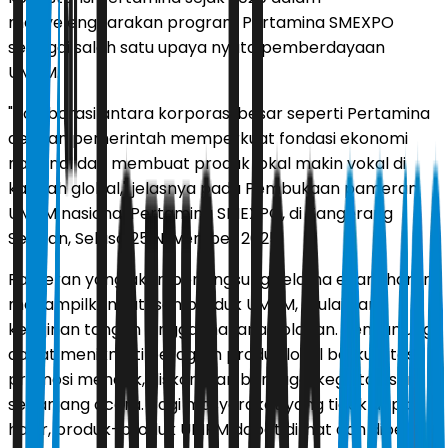
menyelenggarakan program Pertamina SMEXPO
sebagai salah satu upaya nyata pemberdayaan
UMKM.
"Kolaborasi antara korporasi besar seperti Pertamina
dengan pemerintah memperkuat fondasi ekonomi
nasional dan membuat produk lokal makin vokal di
kancah global," jelasnya pada Pembukaan pameran
UMKM nasional Pertamina SMEXPO, di Tangerang
Selatan, Selasa 25 November 2025.
Pameran yang akan berlangsung selama enam hari ini
menampilkan ratusan produk UMKM, mulai dari
kerajinan tangan hingga makanan olahan. Pengunjung
dapat menikmati beragam produk lokal berkualitas,
promosi menarik, diskon, dan berbagai kegiatan seru
sepanjang acara. Bagi masyarakat yang tidak dapat
hadir, produk-produk UMKM dapat dilihat dan dibeli