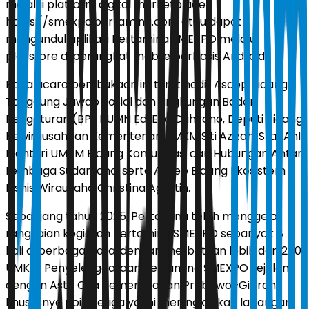
melalui platform digital marketplace
https://smexpo.pertamina.com atau dapat
mengundul aplikasi Pertamina SMEXPO melalui
playstore di perangkat mobile berbasis Android.
Pada acara pembukaan ini turut hadir Asdep Bidang
Tanggung Jawab Sosial dan Lingkungan Badan
Pengaturan (BP) BUMN Edi Eko Cahyono, Deputi Bidang
Kewirausahaan Kementerian UMKM Siti Azizah, Staf Ahli
Menteri UMKM Bidang Komunikasi dan Hubungan Antar
Lembaga Sudaryano, serta Asdep Bidang Ekosistem
Bisnis Wirausaha Christina Agustin.
Sepanjang tahun 2025, Pertamina telah menggelar
rangkaian kegiatan Pertamina SMEXPO sebanyak 8
kali di berbagai kota, dengan melibatkan lebih dari 250
UMKM. Penyelenggaraan Pertamina SMEXPO sejalan
dengan Asta Cita Pemerintahan Prabowo–Gibran,
khususnya poin ketiga yakni meningkatkan lapangan