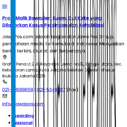
10
Profil Malik Bawazier, Suami Cut Keke yang
Dilaporkan Kasus Perzinaan dan Kohabitasi
JawaPos.com adalah bagian dari Jawa Pos Group,
perusahaan media terkemuka di Indonesia. Menyajikan
berita terkini, akurat, dan terpercaya.
Graha Pena Lt.2 Jl. Raya Kby. Lama No.12, Grogol Utara, Kec.
Kebayoran Lama, Kota Jakarta Selatan, Daerah Khusus
Ibukota Jakarta 12210
021-53699659
|
021-5349207
(Fax)
info@jawapos.com
Awarding
Nasional