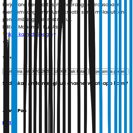
kerja yang berkualitas, mendorong kewirausahaan,
mengembangkan industri kreatif, serta melanjutkan
pengembangan infrastruktur.
Editor:
Mohamad Nur Asikin
Ikuti kami di Google
Tags
Pertamina SMEXPO 2025
UMKM Naik Kelas
pt pertamina persero
Sudahkah Anda mengikuti channel whatsapp kami?
Jawa Pos
Ikuti