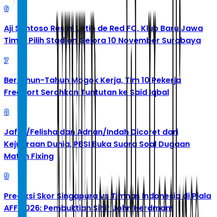
6
Aji Santoso Resmi Latih de Red FC, Klub Baru Jawa
Timur Pilih Stadion Gelora 10 November Surabaya
7
Bertahun-Tahun Mogok Kerja, Tim 10 Pekerja
Freeport Serahkan Tuntutan ke Said Iqbal
8
Jafar/Felisha dan Adnan/Indah Dicoret dari
Kejuaraan Dunia, PBSI Buka Suara Soal Dugaan
Match Fixing
9
Prediksi Skor Singapura vs Timnas Indonesia di Piala
AFF 2026: Pembuktian Sihir John Herdman!