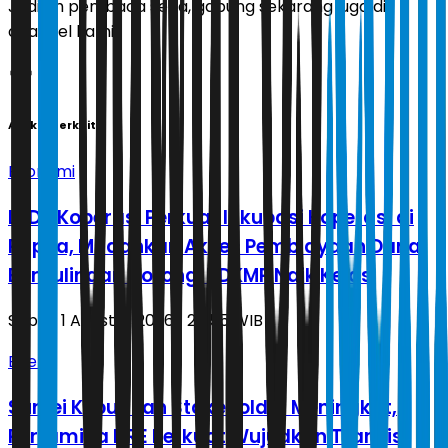
Jadilah pembaca setia, gabung sekarang juga di
channel kami!
Artikel Terkait
Ekonomi
LPDB Koperasi Perkuat Inkubasi Koperasi di
Papua, Mudahkan Akses Pembiayaan Dana
Bergulir dan Dorong KDKMP Naik Kelas
Sabtu, 1 Agustus 2026 | 20.55 WIB
Energi
Survei Kepuasan Stakeholder Meningkat,
Pertamina NRE Perkuat Wujudkan Transisi