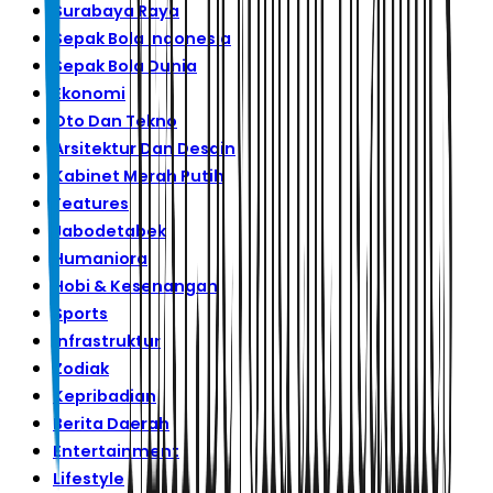
Surabaya Raya
Sepak Bola Indonesia
Sepak Bola Dunia
Ekonomi
Oto Dan Tekno
Arsitektur Dan Desain
Kabinet Merah Putih
Features
Jabodetabek
Humaniora
Hobi & Kesenangan
Sports
Infrastruktur
Zodiak
Kepribadian
Berita Daerah
Entertainment
Lifestyle