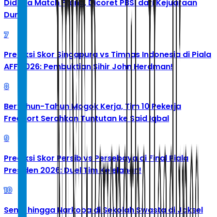
Diduga Match Fixing, Dicoret PBSI dari Kejuaraan
Dunia
7
Prediksi Skor Singapura vs Timnas Indonesia di Piala
AFF 2026: Pembuktian Sihir John Herdman!
8
Bertahun-Tahun Mogok Kerja, Tim 10 Pekerja
Freeport Serahkan Tuntutan ke Said Iqbal
9
Prediksi Skor Persib vs Persebaya di Final Piala
Presiden 2026: Duel Tim Kelelahan!
10
Senpi hingga Narkoba di Sekolah Swasta di Jaksel