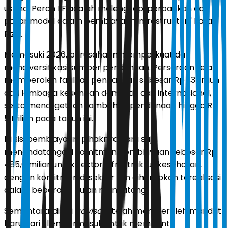
usaha. Peran IIF adalah melengkapi perbankan dan
pasar modal dalam pembiayaan infrastruktur," kata
Rizki.
Memasuki 2026, perusahaan memperkuat dan
mendiversifikasi sumber pendanaan. Perseroan telah
memperoleh fasilitas pendanaan sebesar Rp 1,3 triliun
dari lembaga keuangan domestik dan internasional,
serta menargetkan tambahan pendanaan hingga Rp
5 triliun pada tahun ini.
Di sisi pembiayaan, pihaknya baru saja
menandatangani komitmen pembiayaan sebesar Rp
485,6 miliar untuk sektor infrastruktur kesehatan,
dengan komitmen di sektor lain diharapkan terealisasi
dalam beberapa bulan mendatang.
Sementara, di sisi
advisory
telah memperoleh mandat
baru dari klien, termasuk untuk membantu