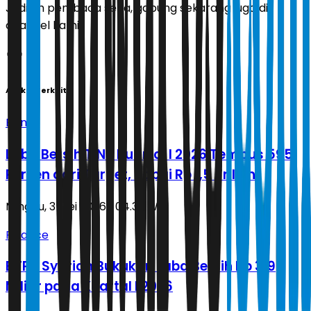
Jadilah pembaca setia, gabung sekarang juga di
channel kami!
Artikel Terkait
Bisnis
Laba Bersih TINS Kuartal I 2026 Tembus 595
Persen dari Target, capai Rp 1,5 Triliun
Minggu, 3 Mei 2026 | 04.39 WIB
Finance
BTPN Syariah Bukukan Laba Bersih Rp 319
Miliar pada Kuartal I 2026