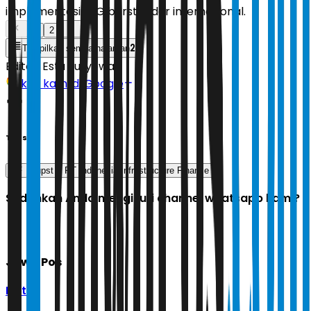
implementasi ESG berstandar internasional.
1
2
2
Tampilkan semua halaman
Editor:
Estu Suryowati
Ikuti kami di Google
Tags
IIF
rupst
PT Indonesia Infrastructure Finance
Sudahkah Anda mengikuti channel whatsapp kami?
Jawa Pos
Ikuti