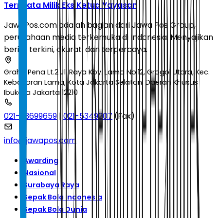
Ternyata Milik Eks Ketua Yayasan
JawaPos.com adalah bagian dari Jawa Pos Group,
perusahaan media terkemuka di Indonesia. Menyajikan
berita terkini, akurat, dan terpercaya.
Graha Pena Lt.2 Jl. Raya Kby. Lama No.12, Grogol Utara, Kec.
Kebayoran Lama, Kota Jakarta Selatan, Daerah Khusus
Ibukota Jakarta 12210
021-53699659
|
021-5349207
(Fax)
info@jawapos.com
Awarding
Nasional
Surabaya Raya
Sepak Bola Indonesia
Sepak Bola Dunia