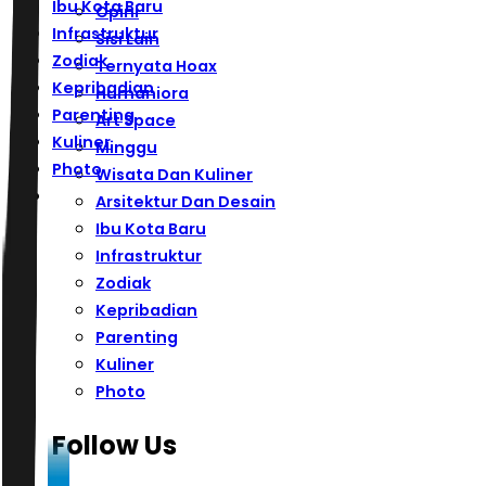
Ibu Kota Baru
Opini
Infrastruktur
Sisi Lain
Zodiak
Ternyata Hoax
Kepribadian
Humaniora
Parenting
Art Space
Kuliner
Minggu
Photo
Wisata Dan Kuliner
Arsitektur Dan Desain
Ibu Kota Baru
Infrastruktur
Zodiak
Kepribadian
Parenting
Kuliner
Photo
Follow Us