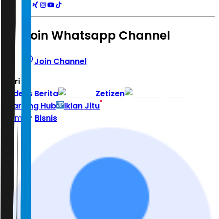
Join Whatsapp Channel
Join Channel
Hari ini
|
Indeks Berita
Zetizen
Learning Hub
Iklan Jitu
Home
Bisnis