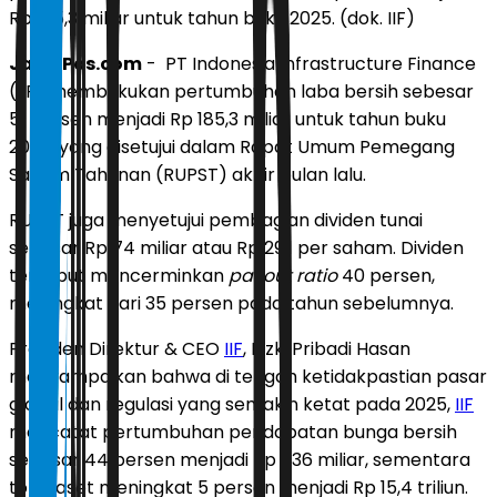
Rp 185,3 miliar untuk tahun buku 2025. (dok. IIF)
JawaPos.com
- PT Indonesia Infrastructure Finance
(IIF) membukukan pertumbuhan laba bersih sebesar
51 persen menjadi Rp 185,3 miliar untuk tahun buku
2025, yang disetujui dalam Rapat Umum Pemegang
Saham Tahunan (RUPST) akhir bulan lalu.
RUPST juga menyetujui pembagian dividen tunai
sebesar Rp 74 miliar atau Rp 29,1 per saham. Dividen
tersebut mencerminkan
payout ratio
40 persen,
meningkat dari 35 persen pada tahun sebelumnya.
Presiden Direktur & CEO
IIF
, Rizki Pribadi Hasan
menyampaikan bahwa di tengah ketidakpastian pasar
global dan regulasi yang semakin ketat pada 2025,
IIF
mencatat pertumbuhan pendapatan bunga bersih
sebesar 44 persen menjadi Rp 536 miliar, sementara
total aset meningkat 5 persen menjadi Rp 15,4 triliun.