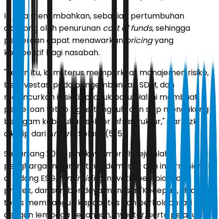
Ia juga menambahkan, sebagian pertumbuhan
didorong oleh penurunan
cost of funds
, sehingga
perseroan dapat menawarkan
pricing
yang
kompetitif bagi nasabah.
"Selain itu, kami terus memperkuat manajemen risiko,
berinvestasi pada pengembangan SDM, dan
meluncurkan inisiatif produk baru. Hal ini membuat
perseroan tetap
agile
, tangguh, dan siap mendukung
beragam kebutuhan sektor infrastruktur," ujar Rizki
dikutip dari
Antara
, Selasa (5/5).
Sepanjang 2025, pihaknya meraih sejumlah
penghargaan dari institusi domestik dan internasional
di bidang ESG,
fundraising
inovatif, pembiayaan
proyek, dan sumber daya manusia. "Kedepan, IIF akan
terus membangun kapabilitas dan berkolaborasi
dengan lembaga keuangan, investor, serta pelaku