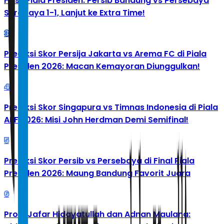
Hasil Piala Presiden: Persib Bandung vs Persebaya
Surabaya 1-1, Lanjut ke Extra Time!
3
Prediksi Skor Persija Jakarta vs Arema FC di Piala
Presiden 2026: Macan Kemayoran Diunggulkan!
4
Prediksi Skor Singapura vs Timnas Indonesia di Piala
AFF 2026: Misi John Herdman Demi Semifinal!
5
Prediksi Skor Persib vs Persebaya di Final Piala
Presiden 2026: Maung Bandung Favorit Juara
6
Profil Jafar Hidayatullah dan Adnan Maulana: