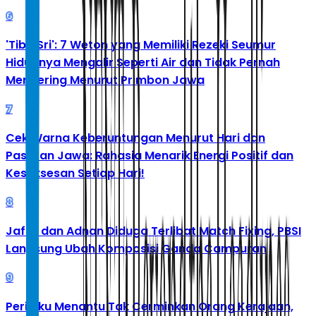
6
'Tibo Sri': 7 Weton yang Memiliki Rezeki Seumur
Hidupnya Mengalir Seperti Air dan Tidak Pernah
Mengering Menurut Primbon Jawa
7
Cek Warna Keberuntungan Menurut Hari dan
Pasaran Jawa: Rahasia Menarik Energi Positif dan
Kesuksesan Setiap Hari!
8
Jafar dan Adnan Diduga Terlibat Match Fixing, PBSI
Langsung Ubah Komposisi Ganda Campuran
9
Perilaku Menantu Tak Cerminkan Orang Kerajaan,