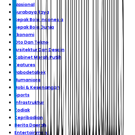
Nasional
Surabaya Raya
Sepak Bola Indonesia
Sepak Bola Dunia
Ekonomi
Oto Dan Tekno
Arsitektur Dan Desain
Kabinet Merah Putih
Features
Jabodetabek
Humaniora
Hobi & Kesenangan
Sports
Infrastruktur
Zodiak
Kepribadian
Berita Daerah
Entertainment