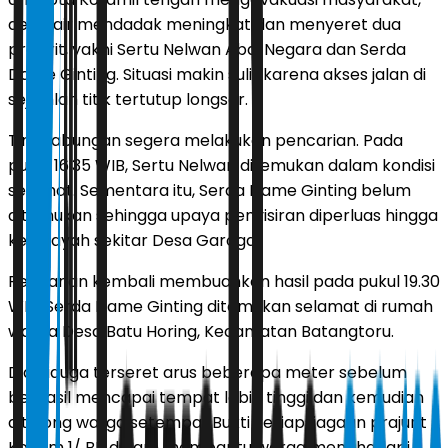
debit air mendadak meningkat dan menyeret dua
prajurit, yakni Sertu Nelwan Abdi Negara dan Serda
Dame Ginting. Situasi makin sulit karena akses jalan di
sejumlah titik tertutup longsor.
Tim gabungan segera melakukan pencarian. Pada
pukul 16.35 WIB, Sertu Nelwan ditemukan dalam kondisi
selamat. Sementara itu, Serda Dame Ginting belum
ditemukan sehingga upaya penyisiran diperluas hingga
ke wilayah sekitar Desa Garoga.
Pencarian kembali membuahkan hasil pada pukul 19.30
WIB. Serda Dame Ginting ditemukan selamat di rumah
warga Desa Batu Horing, Kecamatan Batangtoru.
Dia diduga terseret arus beberapa meter sebelum
berhasil mencapai tempat lebih tinggi dan kemudian
ditolong warga setempat.Bukti kesiapsiagaan prajurit
Kodam 1/ BB dalam membantu warga menghadapi