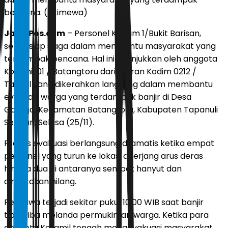
bencana. (Istimewa)
JawaPos.com
– Personel Kodam 1/Bukit Barisan,
selalu siap siaga dalam membantu masyarakat yang
terdampak bencana. Hal ini ditunjukkan oleh anggota
Koramil 01 / Batangtoru dari jajaran Kodim 0212 /
Tapsel yang dikerahkan langsung dalam membantu
evakuasi warga yang terdampak banjir di Desa
Garoga, Kecamatan Batangtoru, Kabupaten Tapanuli
Selatan, Selasa (25/11).
Proses evakuasi berlangsung dramatis ketika empat
personel yang turun ke lokasi diterjang arus deras
hingga dua di antaranya sempat hanyut dan
dinyatakan hilang.
Peristiwa terjadi sekitar pukul 10.00 WIB saat banjir
tiba-tiba melanda permukiman warga. Ketika para
anggota Koramil tengah mengevakuasi masyarakat,