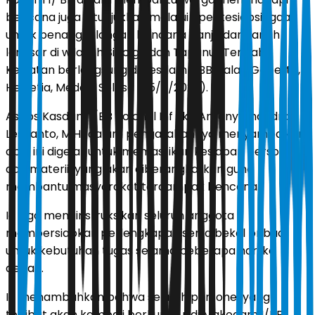
bencana juga ditunjukkan melalui apel kesiapsiagaan
untuk penanggulangan bencana banjir dan tanah
longsor di wilayah Sibolga dan Tapanuli Tengah.
Kegiatan berlangsung di Kesdam I/BB, Jalan Gaperta,
Helvetia, Medan, Selasa (25/11/2025).
Asops Kasdam I/BB Kolonel Inf Eko Antony Chandra
Lestianto, M.H., dalam pengarahannya menyampaikan,
apel ini digelar untuk memastikan kesiapan personel
dan materiil yang akan diberangkatkan guna
membantu masyarakat terdampak bencana.
Ia juga menginstruksikan seluruh anggota
mempersiapkan perlengkapan serta bekal pribadi
untuk kebutuhan tugas selama beberapa hari ke
depan.
Ia menambahkan bahwa seluruh personel yang
terlibat akan kembali berkumpul di Makodam I/BB