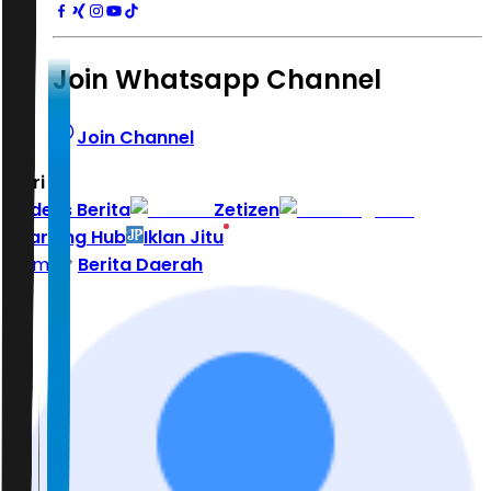
Join Whatsapp Channel
Join Channel
Hari ini
|
Indeks Berita
Zetizen
Learning Hub
Iklan Jitu
Home
Berita Daerah