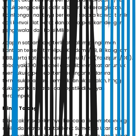
untuk pengecekan akhir sebelum keberangkatan.
Rombongan nantinya bergerak secara konvoi, terdiri
dari konvoi alat berat dan konvoi pasukan, dengan
pengawalan dari Polisi Militer.
Adapun satuan yang terlibat dalam pengiriman
bantuan tersebut meliputi Kesdam I/BB, Bekangdam
I/BB, serta Batalyon Zeni Tempur 1/DD (Yonzipur 1/DD).
Sebanyak 300 personel akan diberangkatkan untuk
mendukung percepatan penanganan darurat,
termasuk evakuasi, pembukaan akses jalan, hingga
dukungan kesehatan dan logistik di wilayah
terdampak.
Minta Tolong
Diberitakan sebelumnya, bencana hidrometeorologi
melanda wilayah Pantai Barat Sumatera Utara dan
membuat situasi kian genting. Tak hanya banjir besar