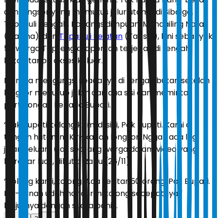
dan longsor yang memutus jalur utama di Sibolga,
Tapanuli Tengah, Padangsidimpuan, Mandailing Natal
(Madina), dan
Tapanuli Selatan
(Tapsel), kini sebanyak
50 warga Tapteng dilaporkan terjebak di tengah
hutan tanpa akses keluar.
Mereka mengungsi seadanya di tengah butan setelah
longsor menutup jalan dari dua sisi dan meminta
pertolongan kepada Bupati.
“Pak Bupati, tolong kami di sini, Pak Bupati. Kami di
tengah hutan ini. Kiri-kanan longsor. Nggak ada lagi
jalan keluar,” ujar seorang warga dalam video yang
beredar luas, dikutip Rabu (26/11).
“Tolong kami, tolong. Ada sekitar 50 orang, Pak Bupati.
Kiri-kanan udah hancur ini tolong secepatnya,”
lanjutnya dengan suara panik.