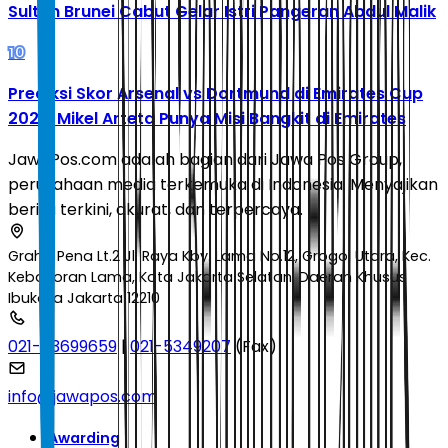
Sultan Brunei Cabut Gelar Istri Pangeran Abdul Malik
10
Prediksi Skor Arsenal vs Dortmund di Emirates Cup
2026: Mikel Arteta Punya Misi Bangkit di Emirates
JawaPos.com adalah bagian dari Jawa Pos Group,
perusahaan media terkemuka di Indonesia. Menyajikan
berita terkini, akurat, dan terpercaya.
Graha Pena Lt.2 Jl. Raya Kby. Lama No.12, Grogol Utara, Kec.
Kebayoran Lama, Kota Jakarta Selatan, Daerah Khusus
Ibukota Jakarta 12210
021-53699659
|
021-5349207
(Fax)
info@jawapos.com
Awarding