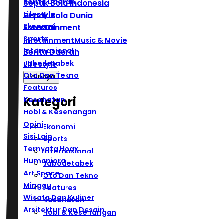
Berita Daerah
Sepak Bola Indonesia
Lifestyle
Sepak Bola Dunia
Ekonomi
Entertainment
Sports
Infotainment
Music & Movie
Internasional
Berita Daerah
Jabodetabek
Lifestyle
Oto Dan Tekno
Lainnya
Features
Kategori
Kesehatan
Hobi & Kesenangan
Opini
Ekonomi
Sisi Lain
Sports
Ternyata Hoax
Internasional
Humaniora
Jabodetabek
Art Space
Oto Dan Tekno
Minggu
Features
Wisata Dan Kuliner
Kesehatan
Arsitektur Dan Desain
Hobi & Kesenangan