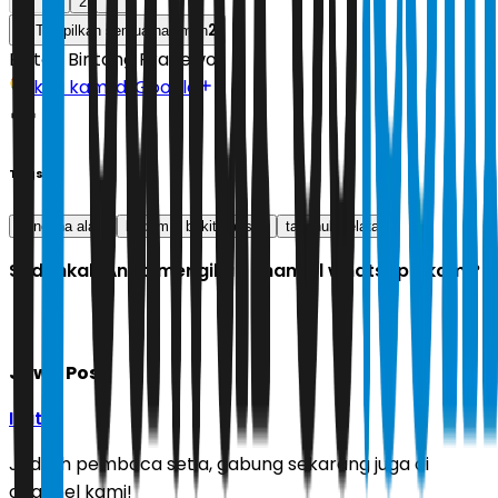
1
2
2
Tampilkan semua halaman
Editor:
Bintang Pradewo
Ikuti kami di Google
Tags
bencana alam
kodam 1 bukit barisan
tapanuli selatan
Sudahkah Anda mengikuti channel whatsapp kami?
Jawa Pos
Ikuti
Jadilah pembaca setia, gabung sekarang juga di
channel kami!