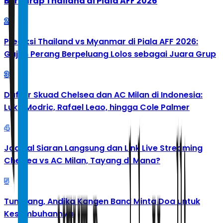
Berharap Thailand di Piala AFF 2026
2
Prediksi Thailand vs Myanmar di Piala AFF 2026:
Gajah Perang Berpeluang Lolos sebagai Juara Grup
3
Daftar Skuad Chelsea dan AC Milan di Indonesia:
Luka Modric, Rafael Leao, hingga Cole Palmer
4
Jadwal Siaran Langsung dan Link Live Streaming
Chelsea vs AC Milan, Tayang di Mana?
5
Tumbang, Andika Kangen Band Minta Doa untuk
Kesembuhannya