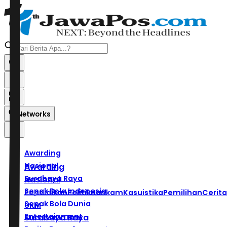
Networks
Awarding
Nasional
Awarding
Surabaya Raya
Nasional
Sepak Bola Indonesia
Pendidikan
Politik
Hankam
Kasuistika
Pemilihan
Cerita
Sepak Bola Dunia
UKM
Entertainment
Surabaya Raya