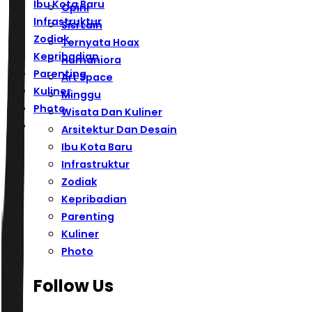
Ibu Kota Baru
Opini
Infrastruktur
Sisi Lain
Zodiak
Ternyata Hoax
Kepribadian
Humaniora
Parenting
Art Space
Kuliner
Minggu
Photo
Wisata Dan Kuliner
Arsitektur Dan Desain
Ibu Kota Baru
Infrastruktur
Zodiak
Kepribadian
Parenting
Kuliner
Photo
Follow Us