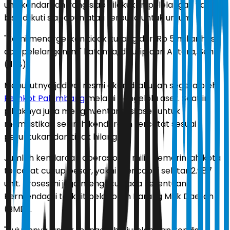
unit kendaraan yang siap dilakukan pelelangan yang
bisa diikuti siapapun atau terbuka untuk umum.
"Kami menargetkan tidak kurang dari Rp 5 miliar hasil
dari pelelangan ini," katanya, dikutip dari Antara, Senin
(11/8).
Menurutnya jadwal resmi akan dilakukan segera oleh
Pemkot Palembang
melalui pengelola aset. Saat ini
pihaknya juga menginventarisasi aset untuk
memastikan seluruh kendaraan tercatat sesuai
peruntukan dan tidak hilang.
Jumlah kendaraan operasional milik pemerintah kota
tercatat cukup besar, yakni mencapai sekitar 2.987
unit. Proses ini juga mengacu pada ketentuan
Permendagri terkait pelaporan Barang Milik Daerah
(BMD).