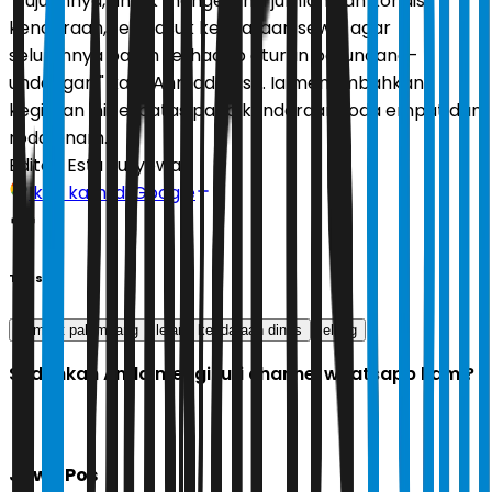
"Tujuannya, untuk mengetahui jumlah dan kondisi
kendaraan, termasuk kendaraan sewa, agar
seluruhnya patuh terhadap aturan perundang-
undangan," kata Ahmad Nasir. Ia menambahkan,
kegiatan ini terbatas pada kendaraan roda empat dan
roda enam.
Editor:
Estu Suryowati
Ikuti kami di Google
Tags
pemkot palembang
lelang kendaraan dinas
lelang
Sudahkah Anda mengikuti channel whatsapp kami?
Jawa Pos