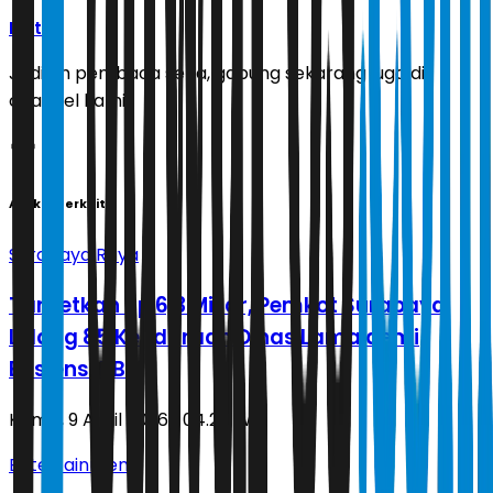
Ikuti
Jadilah pembaca setia, gabung sekarang juga di
channel kami!
Artikel Terkait
Surabaya Raya
Targetkan Rp 6,3 Miliar, Pemkot Surabaya
Lelang 85 Kendaraan Dinas Lama demi
Efisiensi BBM
Kamis, 9 April 2026 | 04.20 WIB
Entertainment