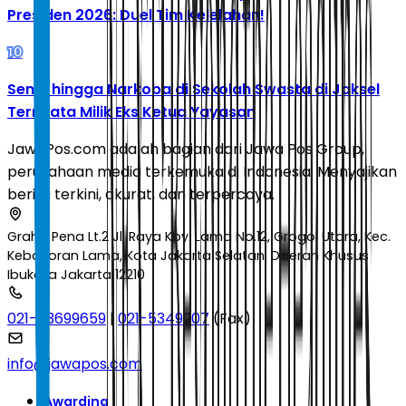
Presiden 2026: Duel Tim Kelelahan!
10
Senpi hingga Narkoba di Sekolah Swasta di Jaksel
Ternyata Milik Eks Ketua Yayasan
JawaPos.com adalah bagian dari Jawa Pos Group,
perusahaan media terkemuka di Indonesia. Menyajikan
berita terkini, akurat, dan terpercaya.
Graha Pena Lt.2 Jl. Raya Kby. Lama No.12, Grogol Utara, Kec.
Kebayoran Lama, Kota Jakarta Selatan, Daerah Khusus
Ibukota Jakarta 12210
021-53699659
|
021-5349207
(Fax)
info@jawapos.com
Awarding