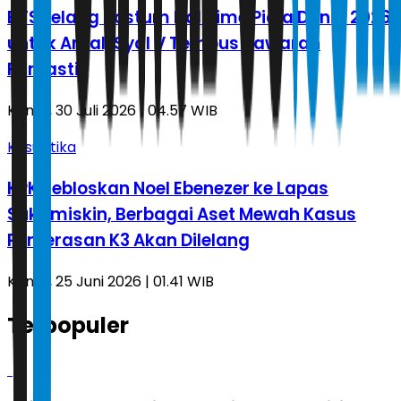
BTS Lelang Kostum Halftime Piala Dunia 2026
untuk Amal, Syal V Tembus Tawaran
Fantastis
Kamis, 30 Juli 2026 | 04.57 WIB
Kasuistika
KPK Jebloskan Noel Ebenezer ke Lapas
Sukamiskin, Berbagai Aset Mewah Kasus
Pemerasan K3 Akan Dilelang
Kamis, 25 Juni 2026 | 01.41 WIB
Terpopuler
1