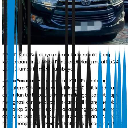
BPKAD Kota Surabaya membuka kembali lelang
kendaraan dinas. Mobil Panther dilelang mulai Rp 24
Juta. (Humas Pemkot Surabaya).
JawaPos.com
- Pemerintah Kota Palembang,
Sumatera Selatan akan melelang 40 unit kendaraan
dinas dan terbuka untuk umum dengan target dapat
menghasilkan pendapatan dari hasil lelang tersebut
senilai Rp 5 miliar. Kepala Badan Pengelola Keuangan
dan Aset Daerah (BPKAD) Kota Palembang, Ahmad
Nasir menjelaskan, Pemkot Palembang saat ini ada 40