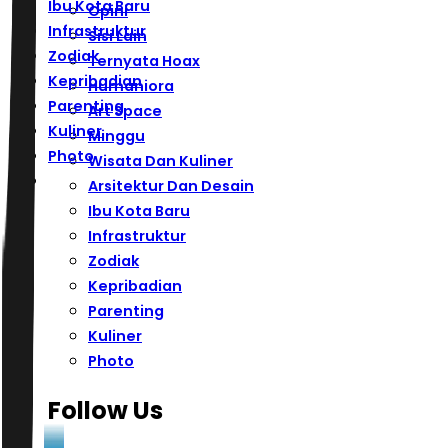
Ibu Kota Baru
Opini
Infrastruktur
Sisi Lain
Zodiak
Ternyata Hoax
Kepribadian
Humaniora
Parenting
Art Space
Kuliner
Minggu
Photo
Wisata Dan Kuliner
Arsitektur Dan Desain
Ibu Kota Baru
Infrastruktur
Zodiak
Kepribadian
Parenting
Kuliner
Photo
Follow Us