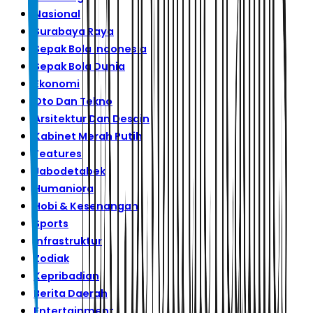
Nasional
Surabaya Raya
Sepak Bola Indonesia
Sepak Bola Dunia
Ekonomi
Oto Dan Tekno
Arsitektur Dan Desain
Kabinet Merah Putih
Features
Jabodetabek
Humaniora
Hobi & Kesenangan
Sports
Infrastruktur
Zodiak
Kepribadian
Berita Daerah
Entertainment