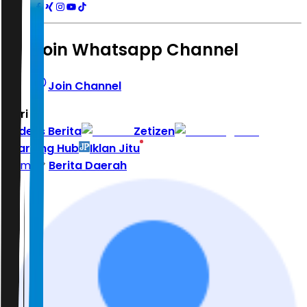
Join Whatsapp Channel
Join Channel
Hari ini
|
Indeks Berita
Zetizen
Learning Hub
Iklan Jitu
Home
Berita Daerah