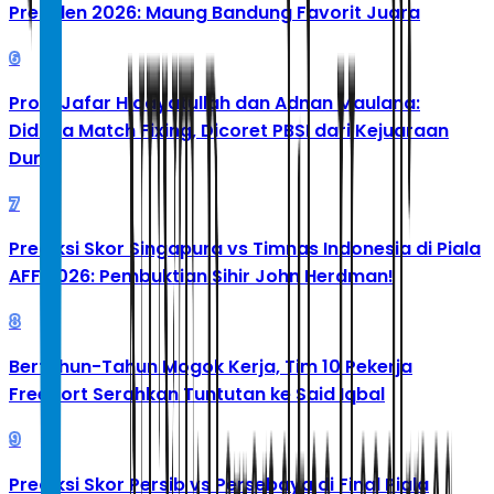
Presiden 2026: Maung Bandung Favorit Juara
6
Profil Jafar Hidayatullah dan Adnan Maulana:
Diduga Match Fixing, Dicoret PBSI dari Kejuaraan
Dunia
7
Prediksi Skor Singapura vs Timnas Indonesia di Piala
AFF 2026: Pembuktian Sihir John Herdman!
8
Bertahun-Tahun Mogok Kerja, Tim 10 Pekerja
Freeport Serahkan Tuntutan ke Said Iqbal
9
Prediksi Skor Persib vs Persebaya di Final Piala