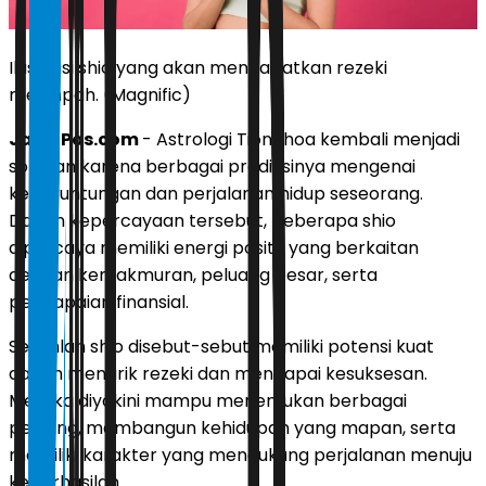
Ilustrasi shio yang akan mendapatkan rezeki
melimpah. (Magnific)
JawaPos.com
- Astrologi Tionghoa kembali menjadi
sorotan karena berbagai prediksinya mengenai
keberuntungan dan perjalanan hidup seseorang.
Dalam kepercayaan tersebut, beberapa shio
dipercaya memiliki energi positif yang berkaitan
dengan kemakmuran, peluang besar, serta
pencapaian finansial.
Sejumlah shio disebut-sebut memiliki potensi kuat
dalam menarik rezeki dan mencapai kesuksesan.
Mereka diyakini mampu menemukan berbagai
peluang, membangun kehidupan yang mapan, serta
memiliki karakter yang mendukung perjalanan menuju
keberhasilan.