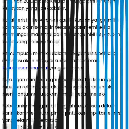
1998, dan 2010 diprediksi akan mengalami lonjakan
kekayaan yang spektakuler.
Karakteristik keberanian dan kekuatan yang dimiliki
Harimau akan semakin terasah dan memberikan
keuntungan maksimal dalam mengambil keputusan
bisnis yang berisiko tinggi.
Kemampuan mereka dalam menganalisis peluang
investasi akan menjadi kunci utama meraih
kesuksesan
finansial
yang luar biasa.
Dukungan dari berbagai pihak, baik dari keluarga
maupun rekan bisnis, akan mengalir deras untuk
membantu mewujudkan ambisi besar mereka.
Keberanian mengambil langkah terobosan dalam
karir akan membuka pintu-pintu kesempatan emas
yang selama ini tertutup.
1
2
3
4
5
6