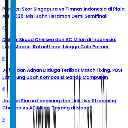
Prediksi Skor Singapura vs Timnas Indonesia di Piala
AFF 2026: Misi John Herdman Demi Semifinal!
4
Daftar Skuad Chelsea dan AC Milan di Indonesia:
Luka Modric, Rafael Leao, hingga Cole Palmer
5
Jafar dan Adnan Diduga Terlibat Match Fixing, PBSI
Langsung Ubah Komposisi Ganda Campuran
6
Jadwal Siaran Langsung dan Link Live Streaming
Chelsea vs AC Milan, Tayang di Mana?
7