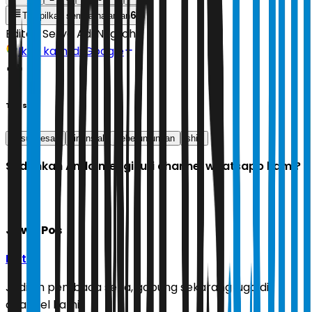
6
Tampilkan semua halaman
Editor:
Setyo Adi Nugroho
Ikuti kami di Google
Tags
kesuksesan
finansial
keberuntungan
shio
Sudahkah Anda mengikuti channel whatsapp kami?
Jawa Pos
Ikuti
Jadilah pembaca setia, gabung sekarang juga di
channel kami!