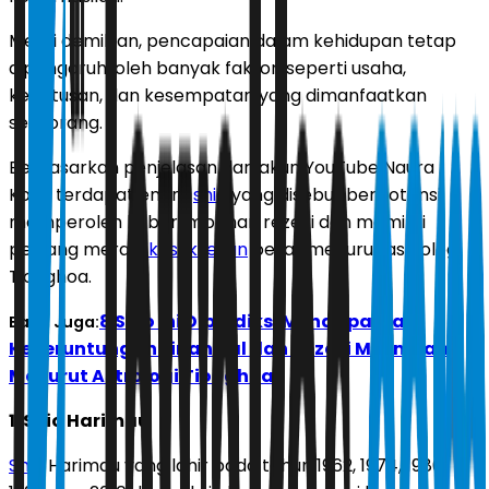
Meski demikian, pencapaian dalam kehidupan tetap
dipengaruhi oleh banyak faktor, seperti usaha,
keputusan, dan kesempatan yang dimanfaatkan
seseorang.
Berdasarkan penjelasan dari akun YouTube Naura
Kom, terdapat enam
shio
yang disebut berpotensi
memperoleh keberlimpahan rezeki dan memiliki
peluang meraih
kesuksesan
besar menurut astrologi
Tionghoa.
8 Shio Ini Diprediksi Mendapatkan
Baca Juga:
Keberuntungan Finansial dan Rezeki Melimpah
Menurut Astrologi Tionghoa
1. Shio Harimau
Shio
Harimau yang lahir pada tahun 1962, 1974, 1986,