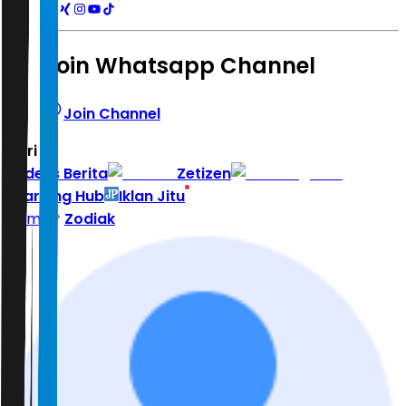
Join Whatsapp Channel
Join Channel
Hari ini
|
Indeks Berita
Zetizen
Learning Hub
Iklan Jitu
Home
Zodiak