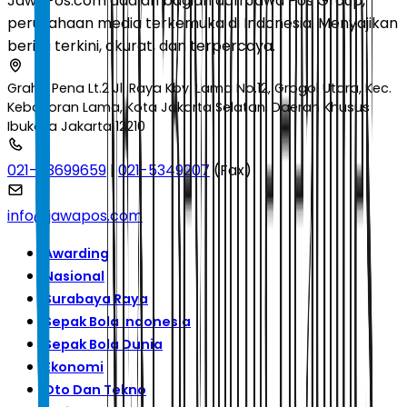
JawaPos.com adalah bagian dari Jawa Pos Group,
perusahaan media terkemuka di Indonesia. Menyajikan
berita terkini, akurat, dan terpercaya.
Graha Pena Lt.2 Jl. Raya Kby. Lama No.12, Grogol Utara, Kec.
Kebayoran Lama, Kota Jakarta Selatan, Daerah Khusus
Ibukota Jakarta 12210
021-53699659
|
021-5349207
(Fax)
info@jawapos.com
Awarding
Nasional
Surabaya Raya
Sepak Bola Indonesia
Sepak Bola Dunia
Ekonomi
Oto Dan Tekno