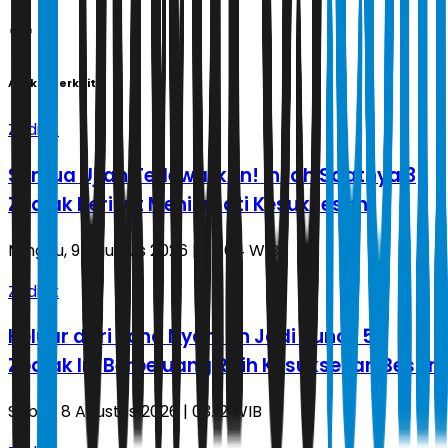
Artikel Terkait
Zodiak
Semua Ujian Terlewatkan! Inilah Saatnya 3
Zodiak Berikut Menikmati Kesuksesan
Minggu, 9 Agustus 2026 | 05.04 WIB
Zodiak
Keluar dari Zona Nyaman Jadi Kunci, 5
Zodiak Ini Berpeluang Raih Kesuksesan Besar
Sabtu, 8 Agustus 2026 | 03.12 WIB