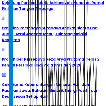
Kejagung Periksa Febrie Adriansyah: Kenakan Rompi
Pink dan Tangan Terborgol
8
Presiden Persebaya Surabaya Angkat Bicara Usai
Juara, Azrul Ananda: Menuju Bintang Melalui
Kesulitan
9
Profil Kiper Persebaya Reza Arya Pratama, Tepis 2
Penalti Persib di Final Piala Presiden 2026
10
Cek Warna Keberuntungan Menurut Hari dan
Pasaran Jawa: Rahasia Menarik Energi Positif dan
Kesuksesan Setiap Hari!