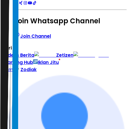
Join Whatsapp Channel
Join Channel
Hari ini
|
Indeks Berita
Zetizen
Learning Hub
Iklan Jitu
Home
Zodiak