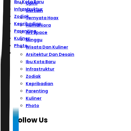
Ibu Kota Baru
Opini
Infrastruktur
Sisi Lain
Zodiak
Ternyata Hoax
Kepribadian
Humaniora
Parenting
Art Space
Kuliner
Minggu
Photo
Wisata Dan Kuliner
Arsitektur Dan Desain
Ibu Kota Baru
Infrastruktur
Zodiak
Kepribadian
Parenting
Kuliner
Photo
Follow Us