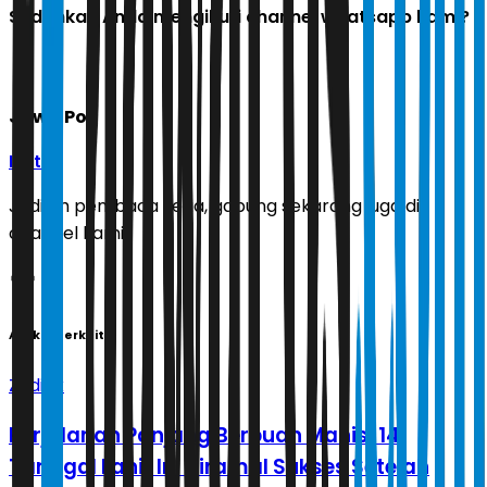
Sudahkah Anda mengikuti channel whatsapp kami?
Jawa Pos
Ikuti
Jadilah pembaca setia, gabung sekarang juga di
channel kami!
Artikel Terkait
Zodiak
Perjalanan Panjang Berbuah Manis, 14
Tanggal Lahir Ini Diramal Sukses Setelah