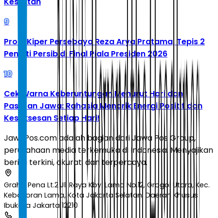
Kesulitan
9
Profil Kiper Persebaya Reza Arya Pratama, Tepis 2
Penalti Persib di Final Piala Presiden 2026
10
Cek Warna Keberuntungan Menurut Hari dan
Pasaran Jawa: Rahasia Menarik Energi Positif dan
Kesuksesan Setiap Hari!
JawaPos.com adalah bagian dari Jawa Pos Group,
perusahaan media terkemuka di Indonesia. Menyajikan
berita terkini, akurat, dan terpercaya.
Graha Pena Lt.2 Jl. Raya Kby. Lama No.12, Grogol Utara, Kec.
Kebayoran Lama, Kota Jakarta Selatan, Daerah Khusus
Ibukota Jakarta 12210