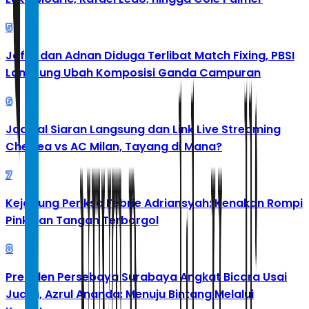
5
Jafar dan Adnan Diduga Terlibat Match Fixing, PBSI
Langsung Ubah Komposisi Ganda Campuran
6
Jadwal Siaran Langsung dan Link Live Streaming
Chelsea vs AC Milan, Tayang di Mana?
7
Kejagung Periksa Febrie Adriansyah: Kenakan Rompi
Pink dan Tangan Terborgol
8
Presiden Persebaya Surabaya Angkat Bicara Usai
Juara, Azrul Ananda: Menuju Bintang Melalui