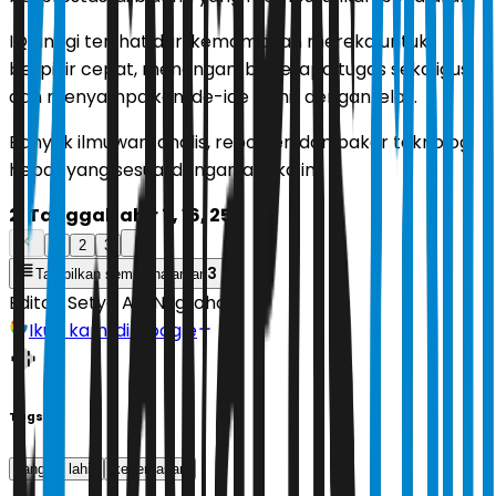
IQ tinggi terlihat dari kemampuan mereka untuk
berpikir cepat, menangani beberapa tugas sekaligus,
dan menyampaikan ide-ide rumit dengan jelas.
Banyak ilmuwan, analis, reporter, dan pakar teknologi
hebat yang sesuai dengan angka ini
2. Tanggal lahir 7, 16, 25
1
2
3
3
Tampilkan semua halaman
Editor:
Setyo Adi Nugroho
Ikuti kami di Google
Tags
tanggal lahir
kecerdasan