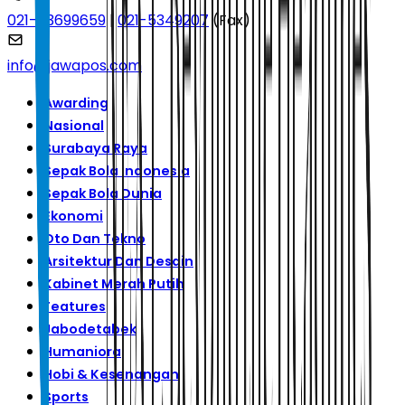
021-53699659
|
021-5349207
(Fax)
info@jawapos.com
Awarding
Nasional
Surabaya Raya
Sepak Bola Indonesia
Sepak Bola Dunia
Ekonomi
Oto Dan Tekno
Arsitektur Dan Desain
Kabinet Merah Putih
Features
Jabodetabek
Humaniora
Hobi & Kesenangan
Sports