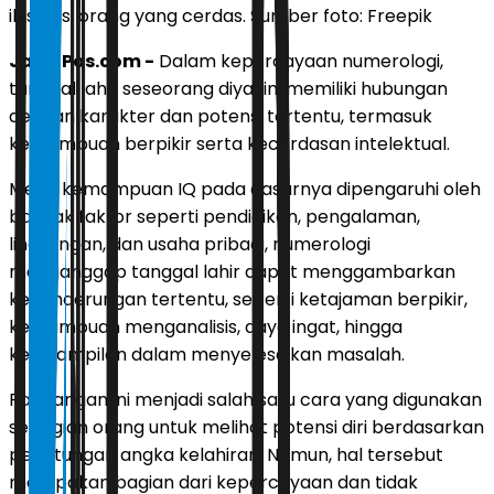
ilustrasi orang yang cerdas. Sumber foto: Freepik
JawaPos.com -
Dalam kepercayaan numerologi,
tanggal lahir seseorang diyakini memiliki hubungan
dengan karakter dan potensi tertentu, termasuk
kemampuan berpikir serta kecerdasan intelektual.
Meski kemampuan IQ pada dasarnya dipengaruhi oleh
banyak faktor seperti pendidikan, pengalaman,
lingkungan, dan usaha pribadi, numerologi
menganggap tanggal lahir dapat menggambarkan
kecenderungan tertentu, seperti ketajaman berpikir,
kemampuan menganalisis, daya ingat, hingga
keterampilan dalam menyelesaikan masalah.
Pandangan ini menjadi salah satu cara yang digunakan
sebagian orang untuk melihat potensi diri berdasarkan
perhitungan angka kelahiran. Namun, hal tersebut
merupakan bagian dari kepercayaan dan tidak