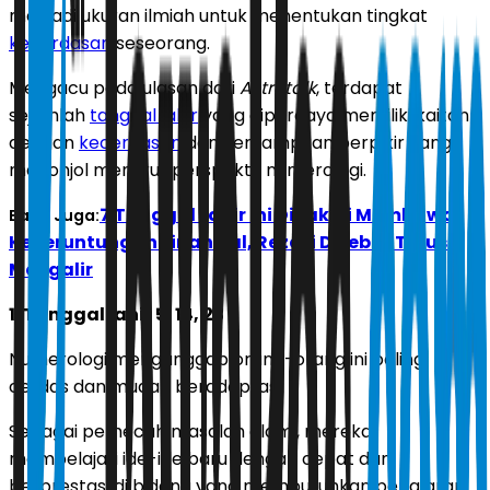
menjadi ukuran ilmiah untuk menentukan tingkat
kecerdasan
seseorang.
Mengacu pada ulasan dari
Astrotalk
, terdapat
sejumlah
tanggal lahir
yang dipercaya memiliki kaitan
dengan
kecerdasan
dan kemampuan berpikir yang
menonjol menurut perspektif numerologi.
7 Tanggal Lahir Ini Diyakini Membawa
Baca Juga:
Keberuntungan Finansial, Rezeki Disebut Terus
Mengalir
1. Tanggal lahir 5, 14, 23
Numerologi menganggap orang-orang ini paling
cerdas dan mudah beradaptasi.
Sebagai pemecah masalah alami, mereka
mempelajari ide-ide baru dengan cepat dan
berprestasi di bidang yang membutuhkan penalaran.